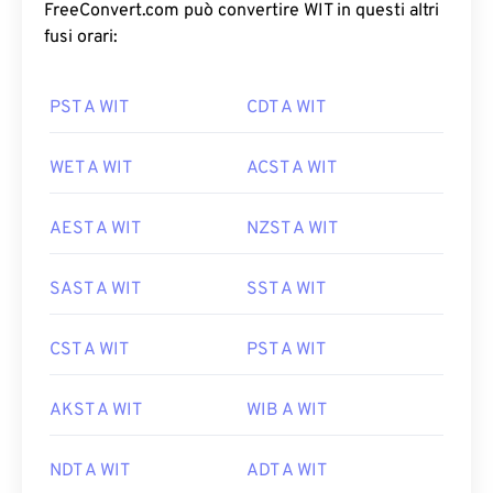
FreeConvert.com può convertire WIT in questi altri
fusi orari:
PST A WIT
CDT A WIT
WET A WIT
ACST A WIT
AEST A WIT
NZST A WIT
SAST A WIT
SST A WIT
CST A WIT
PST A WIT
AKST A WIT
WIB A WIT
NDT A WIT
ADT A WIT