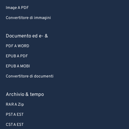
Image A PDF
Convertitore di immagini
Documento ed e- &
PDF A WORD
EPUB A PDF
EPUB A MOBI
Convertitore di documenti
Archivio & tempo
RAR A Zip
PST A EST
CST A EST