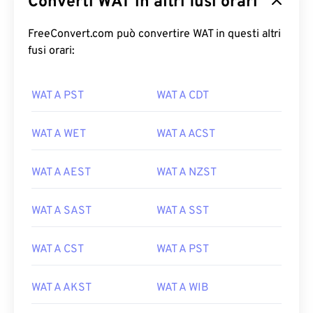
Converti WAT in altri fusi orari
FreeConvert.com può convertire WAT in questi altri
fusi orari:
WAT A PST
WAT A CDT
WAT A WET
WAT A ACST
WAT A AEST
WAT A NZST
WAT A SAST
WAT A SST
WAT A CST
WAT A PST
WAT A AKST
WAT A WIB