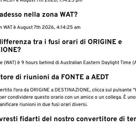
in AEDT è August 7th 2026, 1:14:26 pm
 adesso nella zona WAT?
in WAT è August 7th 2026, 4:14:26 am
differenza tra i fusi orari di ORIGINE e
IONE?
e (WAT) è 9 hours behind di Australian Eastern Daylight Time (
tore di riunioni da FONTE a AEDT
ertito l'ora da ORIGINE a DESTINAZIONE, clicca sul pulsante "
per condividere questo orario con un amico o un collega. È un
nificare riunioni in due fusi orari diversi.
resti fidarti del nostro convertitore di t