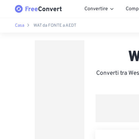
Convertire
Comp
Casa
WAT da FONTE a AEDT
W
Converti tra Wes