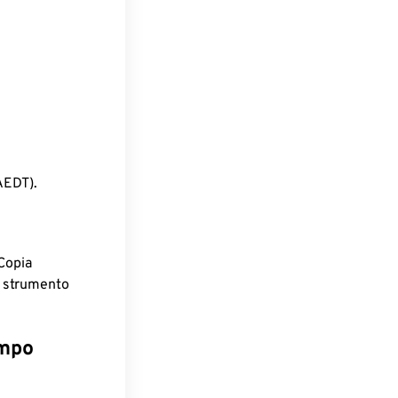
AEDT).
Copia
o strumento
empo