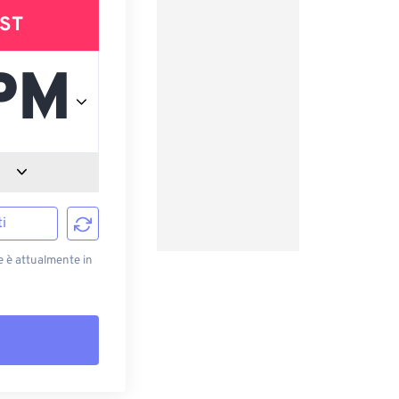
ST
i
e è attualmente in