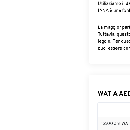
Utilizziamo il d
IANA è una font
La maggior parte
Tuttavia, quest
legale. Per que
puoi essere cer
WAT A AED
12:00 am WAT