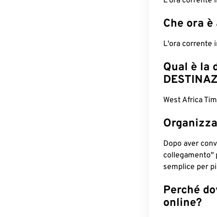
L'ora corrente 
Che ora è
L'ora corrente 
Qual è la 
DESTINAZ
West Africa Tim
Organizza
Dopo aver conv
collegamento" 
semplice per pia
Perché dov
online?