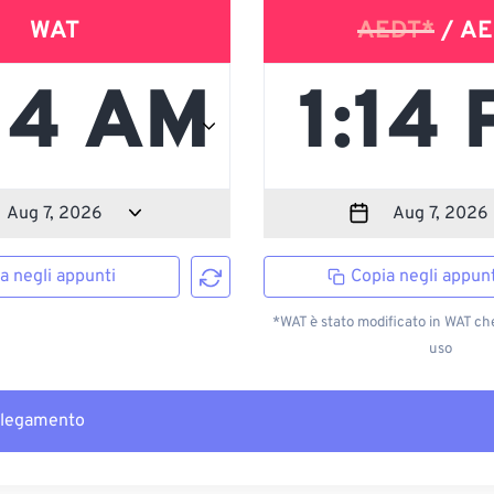
WAT
AEDT*
/ AE
a negli appunti
Copia negli appunt
*WAT è stato modificato in WAT ch
uso
llegamento