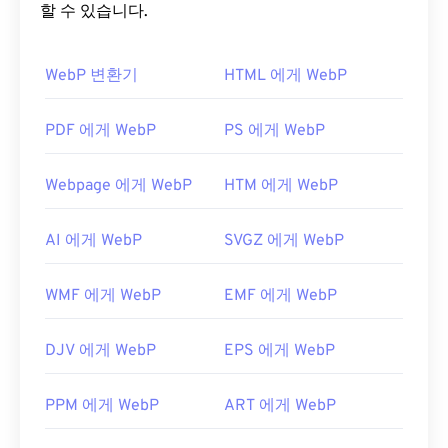
미지는 웹 페이지와 모바일 애플리케이션에서 빠르
할 수 있습니다.
CBR을 여는 기본 프로그램은
CDisplay Ex
입니다. 이
게 로드됩니다.
프로그램은 무료이며 널리 사용되고 다른 만화 파일
WebP 변환기
HTML 에게 WebP
형식을 읽을 수 있습니다. 다른 뷰어로는 역시 무료인
WebP 파일을 어떻게 여나요?
SumatraPDF
나
CDisplay Comic Reader가
있습니
다. macOS 및 Linux/Unix에서는
WebP 파일을 여는 기본 프로그램은 여러 플랫폼에
Calibre를
사용해
PDF 에게 WebP
PS 에게 WebP
보세요. Android에서는
서 작동하는
Google Chrome(크롬)
ComicScreen을
입니다. WebP 파
, iOS에서는
icomix를
일은
GIMP
사용하여 CBR 파일을 열 수 있습니다.
와
Microsoft Paint
에서도 자동으로 열립
Webpage 에게 WebP
HTM 에게 WebP
니다. Chrome을 제외한 모든 웹 브라우저는 WebP
형식을 지원합니다.
AI 에게 WebP
SVGZ 에게 WebP
CBR은 아카이브 파일 형식이므로 변환하려면 파일
다른 무료 뷰어로는
Pixelmator
와
Photopea가
있습
을 추출한 후 다른 아카이브 파일 형식으로 다시 아카
니다.
Corel PaintShop Pro
도 사용해 보세요.
이브해야 합니다. 또는 파일 추출 후 개별 이미지를
WMF 에게 WebP
EMF 에게 WebP
IrfanView
,
Windows Photo Viewer
,
Adobe
CBR과 같은 다른 파일 형식으로 변환할 수 있습니다.
Photoshop을
사용하기 전에 WebP 파일을 여는 플러
JPG
및
CBR
PDF
.
DJV 에게 WebP
EPS 에게 WebP
그인을 설치해야 합니다.
개발자:
Google
개발자:
PPM 에게 WebP
CDisplay
ART 에게 WebP
최초 출시:
2010년 9월
최초 출시:
1993년 3월