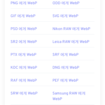
일은
GIMP
와
Microsoft Paint
에서도 자동으로 열립
PNG 에게 WebP
ODD 에게 WebP
니다. Chrome을 제외한 모든 웹 브라우저는 WebP
형식을 지원합니다.
GIF 에게 WebP
SVG 에게 WebP
다른 무료 뷰어로는
Pixelmator
와
Photopea가
있습
니다.
Corel PaintShop Pro
도 사용해 보세요.
PSD 에게 WebP
Nikon RAW 에게 WebP
IrfanView
,
Windows Photo Viewer
,
Adobe
Photoshop을
사용하기 전에 WebP 파일을 여는 플러
SR2 에게 WebP
Leica RAW 에게 WebP
그인을 설치해야 합니다.
개발자:
Google
PTX 에게 WebP
SRF 에게 WebP
최초 출시:
2010년 9월
유용한 링크:
KDC 에게 WebP
DNG 에게 WebP
WebP 압축에 대한 Google 개발자 문서
RAF 에게 WebP
PEF 에게 WebP
관련 WebP 도구:
WebP 이미지에서 색상을 선택하려면
색상 선택기를
SRW 에게 WebP
Samsung RAW 에게
사용하세요.
WebP