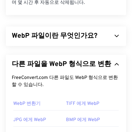
며 몇 시간 후 자동으로 삭제됩니다.
WebP 파일이란 무엇인가요?
WebP는
예측 압축을
사용하여 웹 페이지와 모바일
애플리케이션에 적합한 이미지를 생성하는 오픈 소
다른 파일을 WebP 형식으로 변환
스 파일 형식입니다. WebP 이미지는
JPEG(JPG)
및
PNG(Portable Network Graphics)
파일보다 최대
30% 더 작지만 시각적 품질은 비슷합니다. WebP 이
FreeConvert.com 다른 파일도 WebP 형식으로 변환
미지는 웹 페이지와 모바일 애플리케이션에서 빠르
할 수 있습니다.
게 로드됩니다.
WebP 변환기
TIFF 에게 WebP
WebP 파일을 어떻게 여나요?
WebP 파일을 여는 기본 프로그램은 여러 플랫폼에
JPG 에게 WebP
BMP 에게 WebP
서 작동하는
Google Chrome(크롬)
입니다. WebP 파