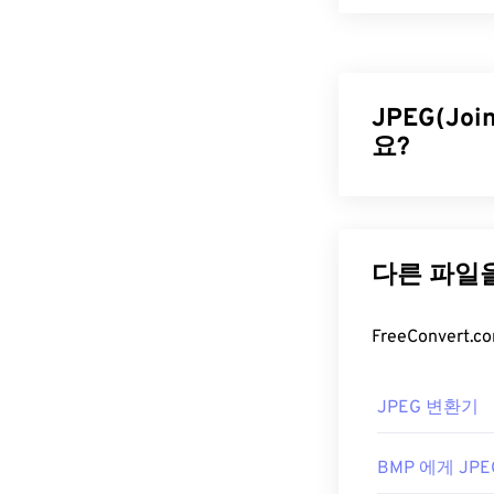
EPS(Encapsula
포함하는 파일 
함되어 있어, 
제공합니다. E
JPEG(Joi
사용됩니다.
요?
EPS 파일
JPEG(Joint
EPS는 비교적 
편적인 파일 형
프로그램으로
JPEG 파일은
일을 여는 데 
JPEG 압축
도구
Draw
,
Blender
더 나은 압축률
더 높은 파일 
EPS는 AI, JPE
JPEG 파
JPEG 변환기
할 수 있습니다.
Adobe 애플리케이션
거의 모든 이미
램으로는 FreeC
BMP 에게 JPE
JPEG 파일을 