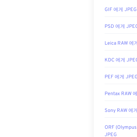
특정 애플리케이
GIF 에게 JPEG
램"을 선택하세
개발자:
Adobe I
JPEG 파일은
C
최초 출시:
199
PSD 에게 JPE
이션,
Apple Pr
개발:
Joint Pho
Leica RAW 에
최초 출시:
199
유용한 링크:
KDC 에게 JPE
https://en.wik
PEF 에게 JPE
https://www.l
Pentax RAW 
Sony RAW 에게
ORF (Olympu
JPEG