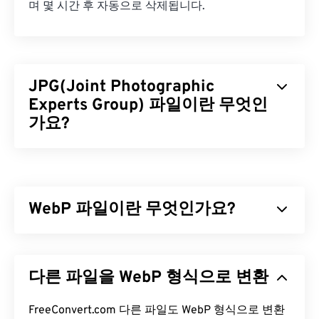
며 몇 시간 후 자동으로 삭제됩니다.
JPG(Joint Photographic
Experts Group) 파일이란 무엇인
가요?
JPG(Joint Photographic Experts Group)는 사진과
그래픽을 압축하는 알고리즘을 사용하는 보편적인
파일 형식입니다. JPG는 뛰어난 압축률 덕분에 널리
WebP 파일이란 무엇인가요?
사용됩니다. 따라서 JPG 파일은 크기가 비교적 작아
인터넷 전송 및 웹사이트 사용에 매우 적합합니다. 저
WebP는
예측 압축을
사용하여 웹 페이지와 모바일
희의
JPEG 압축
도구를 사용하면 파일 크기를 최대
애플리케이션에 적합한 이미지를 생성하는 오픈 소
80%까지 줄일 수 있습니다!
다른 파일을 WebP 형식으로 변환
스 파일 형식입니다. WebP 이미지는
JPEG(JPG)
및
더 나은 압축률이 필요하다면
JPG를 WebP로
변환할
PNG(Portable Network Graphics)
파일보다 최대
수 있습니다. WebP는 최신이고 압축률이 더 높은 파
30% 더 작지만 시각적 품질은 비슷합니다. WebP 이
FreeConvert.com 다른 파일도 WebP 형식으로 변환
일 형식입니다.