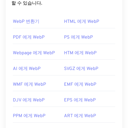
미지는 웹 페이지와 모바일 애플리케이션에서 빠르
할 수 있습니다.
게 로드됩니다.
JPG 파일을 어떻게 여나요?
WebP 변환기
HTML 에게 WebP
WebP 파일을 어떻게 여나요?
거의 모든 이미지 뷰어 프로그램과 애플리케이션은
JPG 파일을 인식하고 열 수 있습니다. JPG 파일을 두
WebP 파일을 여는 기본 프로그램은 여러 플랫폼에
PDF 에게 WebP
PS 에게 WebP
번 클릭하면 기본 이미지 뷰어, 이미지 편집기 또는
서 작동하는
Google Chrome(크롬)
입니다. WebP 파
웹 브라우저에서 열립니다. 특정 애플리케이션을 선
일은
GIMP
와
Microsoft Paint
에서도 자동으로 열립
택하여 파일을 열려면 마우스 오른쪽 버튼을 클릭하
Webpage 에게 WebP
HTM 에게 WebP
니다. Chrome을 제외한 모든 웹 브라우저는 WebP
고 "연결 프로그램"을 선택하세요.
형식을 지원합니다.
AI 에게 WebP
SVGZ 에게 WebP
JPG 파일은
Chrome
과 같은 인기 웹 브라우저,
다른 무료 뷰어로는
Pixelmator
와
Photopea가
있습
Microsoft Photos
와 같은 Microsoft 애플리케이션,
니다.
Corel PaintShop Pro
도 사용해 보세요.
Apple Preview
와 같은 Mac OS 애플리케이션에서
WMF 에게 WebP
EMF 에게 WebP
IrfanView
,
Windows Photo Viewer
,
Adobe
자동으로 열립니다. JPEG 이미지의 크기를 조정하려
Photoshop을
사용하기 전에 WebP 파일을 여는 플러
면
이미지 크기 조정
도구를 사용하세요.
DJV 에게 WebP
EPS 에게 WebP
그인을 설치해야 합니다.
개발:
Joint Photographic Experts Group
개발자:
Google
PPM 에게 WebP
ART 에게 WebP
최초 출시:
1992년 9월 18일
최초 출시:
2010년 9월
관련 JPG 도구: