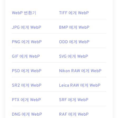
게 로드됩니다.
이 파일 형식이 지원되던 당시, 코닥은 카메라와 함께
WebP 변환기
TIFF 에게 WebP
코닥 사진 전송
소프트웨어가 포함된
콤팩트 디스크
WebP 파일을 어떻게 여나요?
(CD)
를 제공했습니다. 현재 운영 체제에 따라 이 프
로그램이 작동할 수도 있고 작동하지 않을 수도 있습
WebP 파일을 여는 기본 프로그램은 여러 플랫폼에
JPG 에게 WebP
BMP 에게 WebP
니다. 대신, Microsoft Windows 및 macOS에서 작동
서 작동하는
Google Chrome(크롬)
입니다. WebP 파
하는
일은
Adobe Photoshop Lightroom(Lightroom)
GIMP
와
Microsoft Paint
에서도 자동으로 열립
과 같
PNG 에게 WebP
ODD 에게 WebP
이 KDC 파일을 지원하는 최신 프로그램을 사용해 보
니다. Chrome을 제외한 모든 웹 브라우저는 WebP
세요.
형식을 지원합니다.
GIF 에게 WebP
SVG 에게 WebP
또는 크로스 플랫폼,
다른 무료 뷰어로는
Pixelmator
오픈 소스
, 무료인
와
Photopea가
darktable을
있습
사용해 보세요. Lightroom 외에도 KDC를 열 수 있는
니다.
Corel PaintShop Pro
도 사용해 보세요.
PSD 에게 WebP
Nikon RAW 에게 WebP
유료 프로그램으로는
IrfanView
,
Windows Photo Viewer
ACDSee Photo Manager
,
Adobe
,
HDR Darkroom
Photoshop을
사용하기 전에 WebP 파일을 여는 플러
,
Corel PaintShop Pro
등이 있습니
SR2 에게 WebP
Leica RAW 에게 WebP
다.
그인을 설치해야 합니다.
개발자:
개발자:
Google
코닥
PTX 에게 WebP
SRF 에게 WebP
최초 출시:
최초 출시:
1996년
2010년 9월
유용한 링크:
DNG 에게 WebP
RAF 에게 WebP