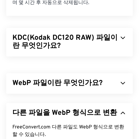
며 몇 시간 후 자동으로 삭제됩니다.
KDC(Kodak DC120 RAW) 파일이
란 무엇인가요?
코닥 DC120 디지털 카메라 RAW(KDC)는
24비트 색
상
으로 이미지를 저장하는 더 이상 사용되지 않는
RAW
파일 형식입니다. KDC는 코닥
DC50
카메라에
WebP 파일이란 무엇인가요?
서 처음 개발되었으며, 이후 1280 x 960
픽셀
전하
결합 소자(CCD) 센서를
탑재한
DC120
카메라에서 계
속 사용되었습니다. 당시 KDC는 1990년대부터
WebP는
예측 압축을
사용하여 웹 페이지와 모바일
2000년대까지 인기를 끌었던
애플리케이션에 적합한 이미지를 생성하는 오픈 소
코닥 DC 시리즈
컴팩
다른 파일을 WebP 형식으로 변환
트 디지털 카메라의 초기 버전에서 생성된 RAW 이미
스 파일 형식입니다. WebP 이미지는
JPEG(JPG)
및
지보다 향상된 형식이었습니다.
PNG(Portable Network Graphics)
파일보다 최대
30% 더 작지만 시각적 품질은 비슷합니다. WebP 이
FreeConvert.com 다른 파일도 WebP 형식으로 변환
KDC 파일을 어떻게 여나요?
미지는 웹 페이지와 모바일 애플리케이션에서 빠르
할 수 있습니다.