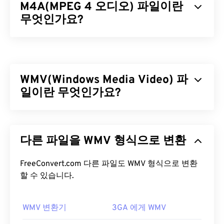
M4A(MPEG 4 오디오) 파일이란
무엇인가요?
MPEG 4 오디오(M4A)는
AAC(Advanced Audio
Coding)
또는
ALAC(Apple Lossless Audio Codec)의
두 가지 코더-디코더 알고리즘 중 하나를 사용하여
WMV(Windows Media Video) 파
오디오 파일을 압축하고 인코딩합니다. M4A 파일은
다른 모든 오디오 파일 형식과
일이란 무엇인가요?
비교했을
때
MP3
파
일보다 크기는 작지만 품질은 더 좋습니다. MP3와
가장 많은 유사점을 공유하기 때문입니다.
Windows Media Video(WMV)는 널리 지원되는 일반
비디오 형식입니다.
코덱을
사용하여 파일 크기를 압
M4A 파일을 어떻게 여나요?
다른 파일을 WMV 형식으로 변환
축하여 비디오 화질을 유지하면서 관리하기 쉬운 파
일을 생성합니다. ASF(Advanced Systems Format)
M4A 파일은
iTunes
,
QuickTime
,
Windows Media
라는 디지털 컨테이너 형식은 WMV 파일을 캡슐화하
FreeConvert.com 다른 파일도 WMV 형식으로 변환
Player
등 널리 사용되는 대부분의 오디오 재생 프로
는 경우가 많습니다.
할 수 있습니다.
그램에서 열립니다. Apple 사용자의 경우 iTunes가
M4A 파일을 여는 기본 프로그램입니다. Windows 사
WMV 파일을 어떻게 여나요?
용자의 경우 Windows Media Player가 기본 프로그램
WMV 변환기
3GA 에게 WMV
입니다. 파일을 강조 표시하고 스페이스바를 눌러
대부분의 미디어 플레이어는 WMV(및 ASF) 파일을