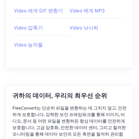
21
21
21
21
21
21
21
21
Video 에게 GIF 변환기
Video 에게 MP3
22
22
22
22
22
22
22
22
Video 압축기
Video 낚시찌
23
23
23
23
23
23
23
23
24
24
24
24
24
24
Video 농작물
25
25
25
25
25
25
26
26
26
26
26
26
27
27
27
27
27
27
28
28
28
28
28
28
29
29
29
29
29
29
귀하의 데이터, 우리의 최우선 순위
30
30
30
30
30
30
FreeConvert는 단순히 파일을 변환하는 데 그치지 않고, 안전
31
31
31
31
31
31
하게 보호합니다. 강력한 보안 프레임워크를 통해 이미지, 비
디오, 문서 등 어떤 파일을 변환하든 항상 데이터를 안전하게
32
32
32
32
32
32
보호합니다. 고급 암호화, 안전한 데이터 센터, 그리고 철저한
33
33
33
33
33
33
모니터링을 통해 데이터 보안의 모든 측면을 철저히 관리합