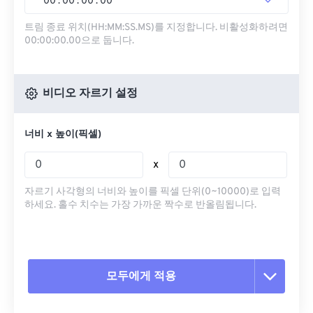
00
:
00
:
00
.
00
트림 종료 위치(HH:MM:SS.MS)를 지정합니다. 비활성화하려면
00:00:00.00으로 둡니다.
비디오 자르기 설정
너비 x 높이(픽셀)
x
자르기 사각형의 너비와 높이를 픽셀 단위(0~10000)로 입력
하세요. 홀수 치수는 가장 가까운 짝수로 반올림됩니다.
모두에게 적용
모든 옵션 재설정