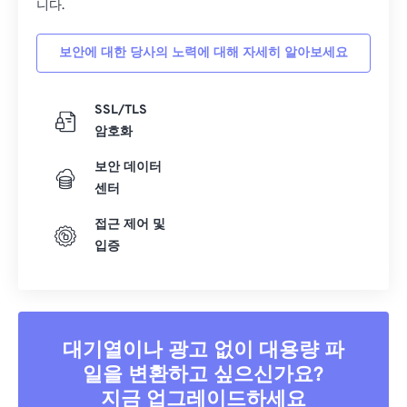
니다.
34
34
34
34
34
34
35
35
35
35
35
35
보안에 대한 당사의 노력에 대해 자세히 알아보세요
36
36
36
36
36
36
37
37
37
37
37
37
SSL/TLS
암호화
38
38
38
38
38
38
보안 데이터
39
39
39
39
39
39
센터
40
40
40
40
40
40
접근 제어 및
41
41
41
41
41
41
입증
42
42
42
42
42
42
43
43
43
43
43
43
44
44
44
44
44
44
대기열이나 광고 없이 대용량 파
45
45
45
45
45
45
일을 변환하고 싶으신가요?
46
46
46
46
46
46
지금 업그레이드하세요