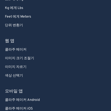
87
87
Kg 에게 Lbs
88
88
Feet 에게 Meters
89
89
단위 변환기
90
90
91
91
웹 앱
92
92
콜라주 메이커
93
93
이미지 크기 조절기
94
94
이미지 자르기
95
95
색상 선택기
96
96
97
97
모바일 앱
98
98
콜라주 메이커 Android
99
99
콜라주 메이커 iOS