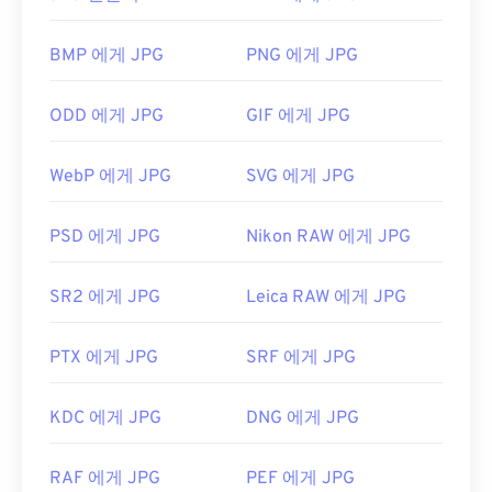
수 있습니다. WebP는 최신이고 압축률이 더 높은 파
Photoshop을 사용하지 않고도 PSB 파일을 변환할
일 형식입니다.
수 있습니다.
BMP 에게 JPG
PNG 에게 JPG
JPG 파일을 어떻게 여나요?
ODD 에게 JPG
GIF 에게 JPG
개발자:
Adobe Inc.
거의 모든 이미지 뷰어 프로그램과 애플리케이션은
최초 출시:
1990년 2월 19일
JPG 파일을 인식하고 열 수 있습니다. JPG 파일을 두
WebP 에게 JPG
SVG 에게 JPG
번 클릭하면 기본 이미지 뷰어, 이미지 편집기 또는
유용한 링크:
웹 브라우저에서 열립니다. 특정 애플리케이션을 선
https://www.adobe.com/devnet-
PSD 에게 JPG
Nikon RAW 에게 JPG
택하여 파일을 열려면 마우스 오른쪽 버튼을 클릭하
apps/photoshop/fileformatashtml/#50577409_72092
고 "연결 프로그램"을 선택하세요.
SR2 에게 JPG
Leica RAW 에게 JPG
JPG 파일은
Chrome
과 같은 인기 웹 브라우저,
Microsoft Photos
와 같은 Microsoft 애플리케이션,
PTX 에게 JPG
SRF 에게 JPG
Apple Preview
와 같은 Mac OS 애플리케이션에서
자동으로 열립니다. JPEG 이미지의 크기를 조정하려
면
이미지 크기 조정
도구를 사용하세요.
KDC 에게 JPG
DNG 에게 JPG
개발:
Joint Photographic Experts Group
RAF 에게 JPG
PEF 에게 JPG
최초 출시:
1992년 9월 18일