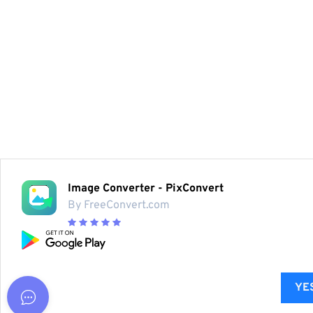
Image Converter - PixConvert
By FreeConvert.com
YES