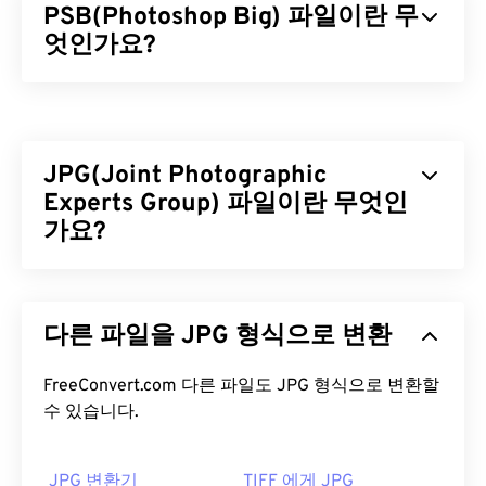
PSB(Photoshop Big) 파일이란 무
엇인가요?
Photoshop Big(PSB) 파일은 Adobe PSD 파일과
거
의 동일
하지만, 훨씬 더 큰 파일을 지원한다는 점이
다릅니다. 2GB가 넘는 Photoshop 파일은 PSB로 저
JPG(Joint Photographic
장할 수 있습니다. 또한 PSB는 최대 30만 픽셀까지
저장할 수 있는 반면, PSD 파일은 3만 픽셀로 제한됩
Experts Group) 파일이란 무엇인
니다. PSB는 PSD와 동일한 Photoshop 기능을 모두
가요?
지원하므로 대용량 Photoshop 파일을 처리하는 데
매우 유용합니다.
JPG(Joint Photographic Experts Group)는 사진과
그래픽을 압축하는 알고리즘을 사용하는 보편적인
PSB 파일을 어떻게 여나요?
다른 파일을 JPG 형식으로 변환
파일 형식입니다. JPG는 뛰어난 압축률 덕분에 널리
사용됩니다. 따라서 JPG 파일은 크기가 비교적 작아
PSB 파일을 여는 데 가장 많이 사용되는 프로그램은
인터넷 전송 및 웹사이트 사용에 매우 적합합니다. 저
FreeConvert.com 다른 파일도 JPG 형식으로 변환할
Adobe Photoshop입니다. 또한 PSB 파일을 GIF,
수 있습니다.
희의
JPEG 압축
도구를 사용하면 파일 크기를 최대
JPG, EPS, PNG 등 다른 파일 형식으로 변환하는 데
80%까지 줄일 수 있습니다!
에도 가장 적합합니다. FreeConvert.com의
PSB-
더 나은 압축률이 필요하다면
JPG를 WebP로
변환할
JPG
또는
PSB-PDF
변환 프로그램을 사용하면
JPG 변환기
TIFF 에게 JPG