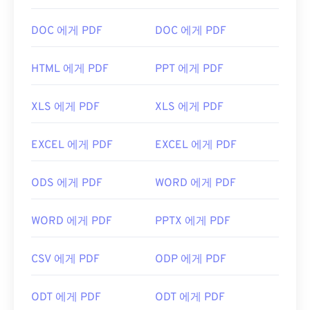
PDF 파일을 열어야 할 때 대부분의 사람들은 바로
다른 뷰어로는 Windows와 호환되는
Zoner Photo
Adobe Acrobat Reader를
사용합니다. Adobe는
DOC 에게 PDF
DOC 에게 PDF
Studio
와
ArcSoft PhotoStudio
가 있습니다.
Mac용
PDF 표준을 만들었고, Adobe Acrobat Reader는 단
PhotoScape X는
macOS에서 작동하는 뷰어입니다.
연 가장
인기 있는 무료 PDF 리더
입니다. 사용하기
HTML 에게 PDF
PPT 에게 PDF
개발자:
삼성
는 전혀 어렵지 않지만, 제 생각에는 불필요하거나 원
하지 않을 수 있는 기능들이 너무 많아서 다소 불편한
최초 출시:
2010
XLS 에게 PDF
XLS 에게 PDF
프로그램입니다.
Chrome과 Firefox를 포함한 대부분의 웹 브라우저는
EXCEL 에게 PDF
EXCEL 에게 PDF
PDF 파일을 자동으로 열 수 있습니다. 추가 기능이나
확장 프로그램이 필요할 수도 있고, 필요하지 않을 수
ODS 에게 PDF
WORD 에게 PDF
도 있지만, 온라인에서 PDF 링크를 클릭하면 자동으
로 열리도록 설정하면 매우 편리합니다. 좀 더 다양한
기능을 원하신다면
SumatraPDF
나
MuPDF를
강력
WORD 에게 PDF
PPTX 에게 PDF
추천합니다. 둘 다 무료입니다.
개발자:
ISO
CSV 에게 PDF
ODP 에게 PDF
최초 출시:
1993년 6월 15일
ODT 에게 PDF
ODT 에게 PDF
유용한 링크: