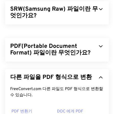
SRW(Samsung Raw) 파일이란 무
엇인가요?
Samsung Raw(SRW)는 삼성 디지털 카메라에서 촬
영하는 기본
RAW
이미지 형식입니다. 전문 사진작가
들은 이미지 파일 처리 방식을 직접 제어할 수 있기
PDF(Portable Document
때문에 RAW 파일을 사용하는데, 이는 SRW 파일 형
식을 사용할 때의 주요 장점이자 이점입니다.
Format) 파일이란 무엇인가요?
SRW 파일을 어떻게 여나요?
PDF(Portable Document Format)는 텍스트 문서와
그래픽 이미지의 특징을 모두 갖춘 범용 파일 형식으
Microsoft Windows(Windows)와 macOS에서 RWL을
다른 파일을 PDF 형식으로 변환
로, 오늘날 가장 널리 사용되는 파일 형식 중 하나입
여는 기본 프로그램은
Adobe Photoshop Lightroom
니다. PDF가 널리 사용되는 이유는 원본 문서 형식을
입니다. Windows에서는 SRW를 여는 추가 프로그램
그대로 유지할 수 있기 때문입니다. PDF 파일은 어떤
FreeConvert.com 다른 파일도 PDF 형식으로 변환할
으로
Microsoft Camera Codec Pack
과
Adobe
기기나 운영 체제에서든 항상 동일하게 표시됩니다.
수 있습니다.
Photoshop을
사용할 수 있습니다. macOS에서는
Adobe Photoshop for Mac을
사용하고, Linux/Unix
PDF 파일을 어떻게 여나요?
에서는
PDF 변환기
darktable을
사용해 보세요.
DOC 에게 PDF