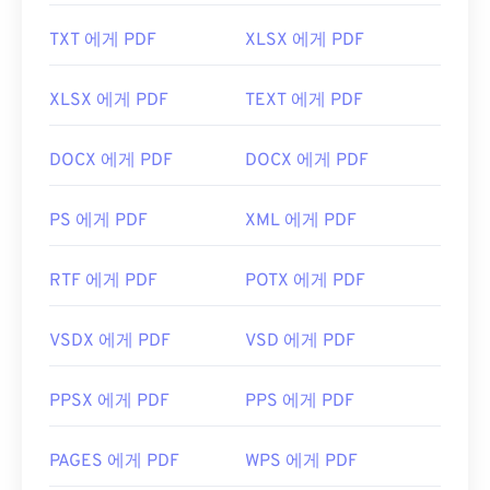
https://en.wikipedia.org/wiki/휴대용_문서_포맷
TXT 에게 PDF
XLSX 에게 PDF
https://acrobat.adobe.com/us/en/why-
adobe/about-adobe-pdf.html
XLSX 에게 PDF
TEXT 에게 PDF
DOCX 에게 PDF
DOCX 에게 PDF
PS 에게 PDF
XML 에게 PDF
RTF 에게 PDF
POTX 에게 PDF
VSDX 에게 PDF
VSD 에게 PDF
PPSX 에게 PDF
PPS 에게 PDF
PAGES 에게 PDF
WPS 에게 PDF