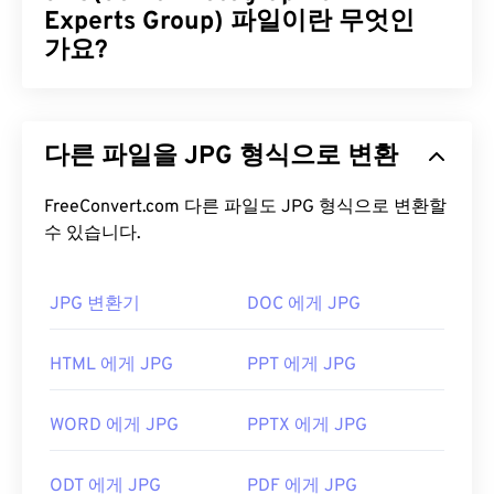
식을 사용할 때의 주요 장점이자 이점입니다.
Experts Group) 파일이란 무엇인
가요?
SRW 파일을 어떻게 여나요?
JPG(Joint Photographic Experts Group)는 사진과
Microsoft Windows(Windows)와 macOS에서 RWL을
그래픽을 압축하는 알고리즘을 사용하는 보편적인
여는 기본 프로그램은
Adobe Photoshop Lightroom
다른 파일을 JPG 형식으로 변환
파일 형식입니다. JPG는 뛰어난 압축률 덕분에 널리
입니다. Windows에서는 SRW를 여는 추가 프로그램
사용됩니다. 따라서 JPG 파일은 크기가 비교적 작아
으로
Microsoft Camera Codec Pack
과
Adobe
인터넷 전송 및 웹사이트 사용에 매우 적합합니다. 저
FreeConvert.com 다른 파일도 JPG 형식으로 변환할
Photoshop을
사용할 수 있습니다. macOS에서는
수 있습니다.
희의
JPEG 압축
도구를 사용하면 파일 크기를 최대
Adobe Photoshop for Mac을
사용하고, Linux/Unix
80%까지 줄일 수 있습니다!
에서는
darktable을
사용해 보세요.
더 나은 압축률이 필요하다면
JPG를 WebP로
변환할
JPG 변환기
DOC 에게 JPG
다른 뷰어로는 Windows와 호환되는
Zoner Photo
수 있습니다. WebP는 최신이고 압축률이 더 높은 파
Studio
와
ArcSoft PhotoStudio
가 있습니다.
Mac용
일 형식입니다.
HTML 에게 JPG
PPT 에게 JPG
PhotoScape X는
macOS에서 작동하는 뷰어입니다.
JPG 파일을 어떻게 여나요?
개발자:
삼성
WORD 에게 JPG
PPTX 에게 JPG
최초 출시:
2010
거의 모든 이미지 뷰어 프로그램과 애플리케이션은
JPG 파일을 인식하고 열 수 있습니다. JPG 파일을 두
ODT 에게 JPG
PDF 에게 JPG