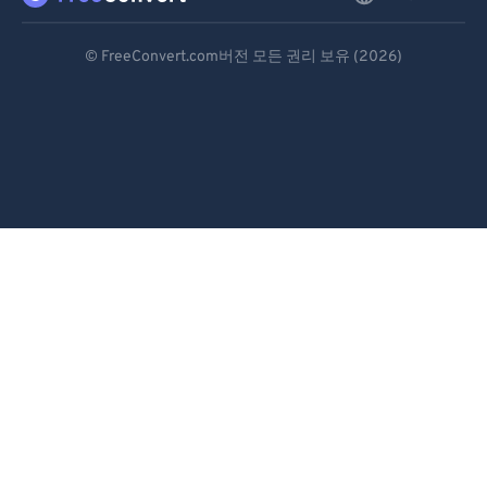
Deutsch
© FreeConvert.com버전 모든 권리 보유 (2026)
Español
Français
Português
Italiano
Dutch
日本語
简体中文
繁體中文
한국어
Svenska