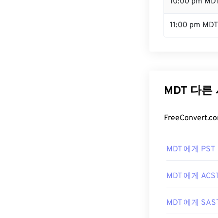
10:00 pm MD
11:00 pm MDT
MDT 다른
FreeConver
MDT 에게 PST
MDT 에게 ACS
MDT 에게 SAS