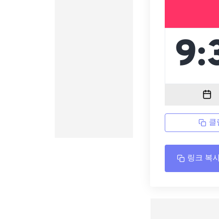
클
링크 복