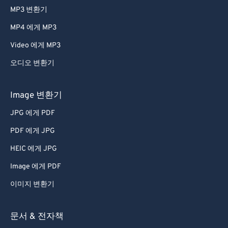
MP3 변환기
MP4 에게 MP3
Video 에게 MP3
오디오 변환기
Image 변환기
JPG 에게 PDF
PDF 에게 JPG
HEIC 에게 JPG
Image 에게 PDF
이미지 변환기
문서 & 전자책