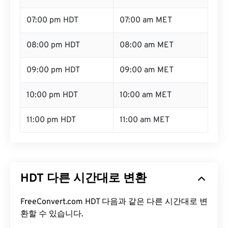
07:00 pm HDT
07:00 am MET
08:00 pm HDT
08:00 am MET
09:00 pm HDT
09:00 am MET
10:00 pm HDT
10:00 am MET
11:00 pm HDT
11:00 am MET
HDT 다른 시간대로 변환
FreeConvert.com HDT 다음과 같은 다른 시간대로 변
환할 수 있습니다.