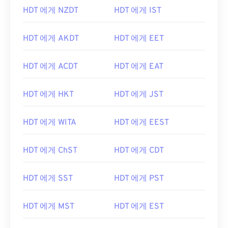
HDT 에게 NZDT
HDT 에게 IST
HDT 에게 AKDT
HDT 에게 EET
HDT 에게 ACDT
HDT 에게 EAT
HDT 에게 HKT
HDT 에게 JST
HDT 에게 WITA
HDT 에게 EEST
HDT 에게 ChST
HDT 에게 CDT
HDT 에게 SST
HDT 에게 PST
HDT 에게 MST
HDT 에게 EST