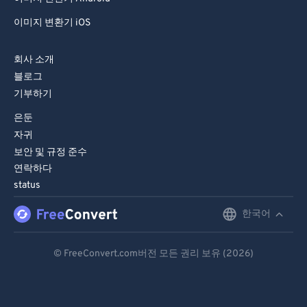
이미지 변환기 iOS
회사 소개
블로그
기부하기
은둔
자귀
보안 및 규정 준수
연락하다
status
한국어
English
Deutsch
© FreeConvert.com버전 모든 권리 보유 (2026)
Español
Français