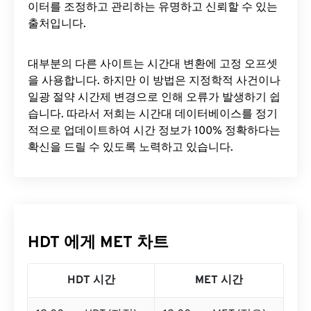
이터를 조정하고 관리하는 유명하고 신뢰할 수 있는
출처입니다.
대부분의 다른 사이트는 시간대 변환에 ​​고정 오프셋
을 사용합니다. 하지만 이 방법은 지정학적 사건이나
일광 절약 시간제 변경으로 인해 오류가 발생하기 쉽
습니다. 따라서 저희는 시간대 데이터베이스를 정기
적으로 업데이트하여 시간 정보가 100% 정확하다는
확신을 드릴 수 있도록 노력하고 있습니다.
HDT 에게 MET 차트
HDT 시간
MET 시간