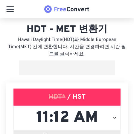
HDT - MET 변환기
Hawaii Daylight Time(HDT)와 Middle European
Time(MET) 간에 변환합니다. 시간을 변경하려면 시간 필
드를 클릭하세요.
HDT*
/ HST