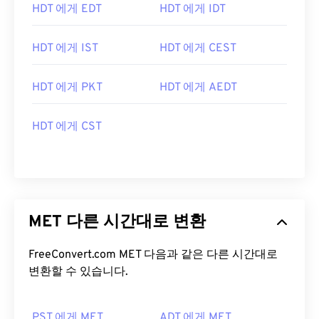
HDT 에게 EDT
HDT 에게 IDT
HDT 에게 IST
HDT 에게 CEST
HDT 에게 PKT
HDT 에게 AEDT
HDT 에게 CST
MET 다른 시간대로 변환
FreeConvert.com MET 다음과 같은 다른 시간대로
변환할 수 있습니다.
PST 에게 MET
ADT 에게 MET