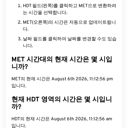
HDT 필드(왼쪽)를 클릭하고 MET으로 변환하려
는 시간을 선택합니다.
MET(오른쪽)의 시간은 자동으로 업데이트됩니
다.
날짜 필드를 클릭하여 날짜를 변경할 수도 있습
니다.
MET 시간대의 현재 시간은 몇 시입
니까?
MET의 현재 시간은 August 6th 2026, 11:12:57 pm
입니다.
현재 HDT 영역의 시간은 몇 시입니
까?
HDT의 현재 시간은 August 6th 2026, 11:12:57 am입
니다.