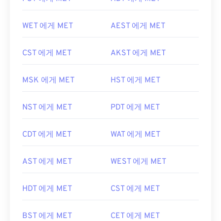
WET 에게 MET
AEST 에게 MET
CST 에게 MET
AKST 에게 MET
MSK 에게 MET
HST 에게 MET
NST 에게 MET
PDT 에게 MET
CDT 에게 MET
WAT 에게 MET
AST 에게 MET
WEST 에게 MET
HDT 에게 MET
CST 에게 MET
BST 에게 MET
CET 에게 MET