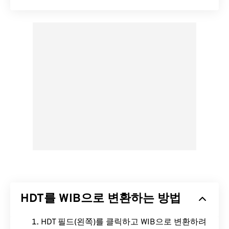
HDT를 WIB으로 변환하는 방법
HDT 필드(왼쪽)를 클릭하고 WIB으로 변환하려