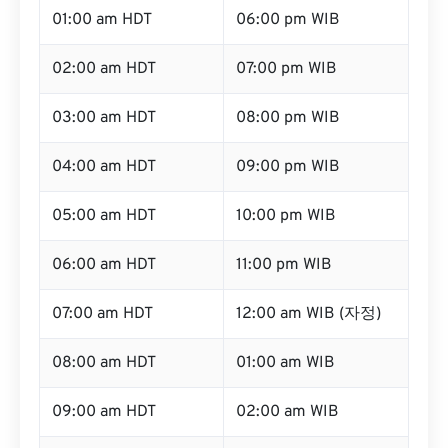
01:00 am HDT
06:00 pm WIB
02:00 am HDT
07:00 pm WIB
03:00 am HDT
08:00 pm WIB
04:00 am HDT
09:00 pm WIB
05:00 am HDT
10:00 pm WIB
06:00 am HDT
11:00 pm WIB
07:00 am HDT
12:00 am WIB (자정)
08:00 am HDT
01:00 am WIB
09:00 am HDT
02:00 am WIB