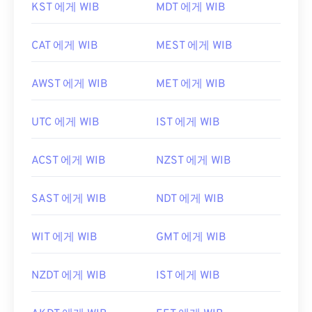
KST 에게 WIB
MDT 에게 WIB
CAT 에게 WIB
MEST 에게 WIB
AWST 에게 WIB
MET 에게 WIB
UTC 에게 WIB
IST 에게 WIB
ACST 에게 WIB
NZST 에게 WIB
SAST 에게 WIB
NDT 에게 WIB
WIT 에게 WIB
GMT 에게 WIB
NZDT 에게 WIB
IST 에게 WIB