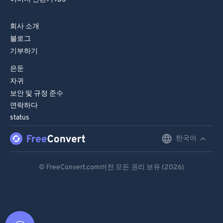
회사 소개
블로그
기부하기
은둔
자귀
보안 및 규정 준수
연락하다
status
한국어
English
Deutsch
© FreeConvert.com버전 모든 권리 보유 (2026)
Español
Français
Português