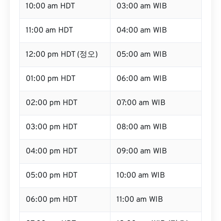
10:00 am HDT
03:00 am WIB
11:00 am HDT
04:00 am WIB
12:00 pm HDT (정오)
05:00 am WIB
01:00 pm HDT
06:00 am WIB
02:00 pm HDT
07:00 am WIB
03:00 pm HDT
08:00 am WIB
04:00 pm HDT
09:00 am WIB
05:00 pm HDT
10:00 am WIB
06:00 pm HDT
11:00 am WIB