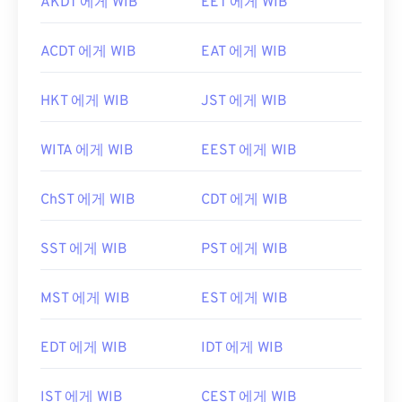
AKDT 에게 WIB
EET 에게 WIB
ACDT 에게 WIB
EAT 에게 WIB
HKT 에게 WIB
JST 에게 WIB
WITA 에게 WIB
EEST 에게 WIB
ChST 에게 WIB
CDT 에게 WIB
SST 에게 WIB
PST 에게 WIB
MST 에게 WIB
EST 에게 WIB
EDT 에게 WIB
IDT 에게 WIB
IST 에게 WIB
CEST 에게 WIB