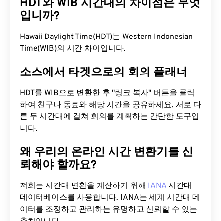
HDT와 WIB 시간대의 차이점은 무엇
입니까?
Hawaii Daylight Time(HDT)는 Western Indonesian
Time(WIB)의 시간 차이입니다.
소스에서 타겟으로의 회의 플래너
HDT를 WIB으로 변환한 후 "링크 복사" 버튼을 클릭
하여 친구나 동료와 해당 시간을 공유하세요. 서로 다
른 두 시간대에 걸쳐 회의를 계획하는 간단한 도구입
니다.
왜 우리의 온라인 시간 변환기를 신
뢰해야 할까요?
저희는 시간대 변환을 계산하기 위해
IANA
시간대
데이터베이스를 사용합니다. IANA는 세계 시간대 데
이터를 조정하고 관리하는 유명하고 신뢰할 수 있는