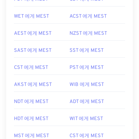
WET 에게 MEST
ACST 에게 MEST
AEST 에게 MEST
NZST 에게 MEST
SAST 에게 MEST
SST 에게 MEST
CST 에게 MEST
PST 에게 MEST
AKST 에게 MEST
WIB 에게 MEST
NDT 에게 MEST
ADT 에게 MEST
HDT 에게 MEST
WIT 에게 MEST
MST 에게 MEST
CST 에게 MEST