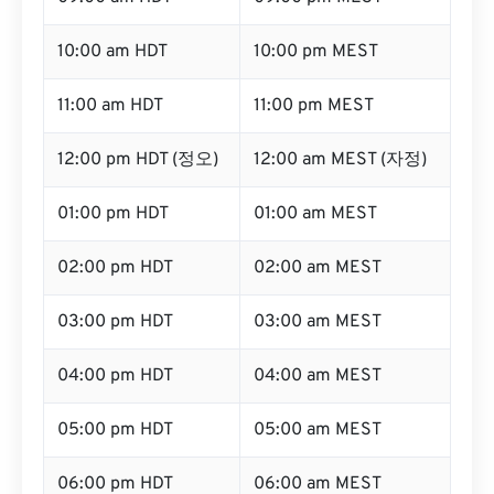
10:00 am HDT
10:00 pm MEST
11:00 am HDT
11:00 pm MEST
12:00 pm HDT (정오)
12:00 am MEST (자정)
01:00 pm HDT
01:00 am MEST
02:00 pm HDT
02:00 am MEST
03:00 pm HDT
03:00 am MEST
04:00 pm HDT
04:00 am MEST
05:00 pm HDT
05:00 am MEST
06:00 pm HDT
06:00 am MEST