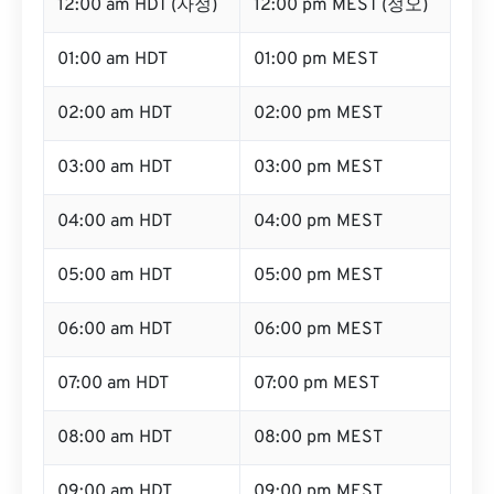
12:00 am HDT (자정)
12:00 pm MEST (정오)
01:00 am HDT
01:00 pm MEST
02:00 am HDT
02:00 pm MEST
03:00 am HDT
03:00 pm MEST
04:00 am HDT
04:00 pm MEST
05:00 am HDT
05:00 pm MEST
06:00 am HDT
06:00 pm MEST
07:00 am HDT
07:00 pm MEST
08:00 am HDT
08:00 pm MEST
09:00 am HDT
09:00 pm MEST