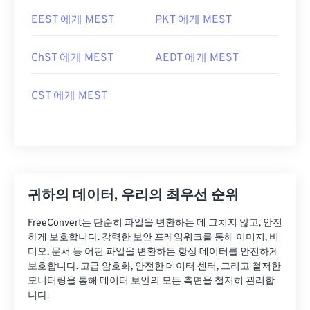
EEST 에게 MEST
PKT 에게 MEST
ChST 에게 MEST
AEDT 에게 MEST
CST 에게 MEST
귀하의 데이터, 우리의 최우선 순위
FreeConvert는 단순히 파일을 변환하는 데 그치지 않고, 안전
하게 보호합니다. 강력한 보안 프레임워크를 통해 이미지, 비
디오, 문서 등 어떤 파일을 변환하든 항상 데이터를 안전하게
보호합니다. 고급 암호화, 안전한 데이터 센터, 그리고 철저한
모니터링을 통해 데이터 보안의 모든 측면을 철저히 관리합
니다.