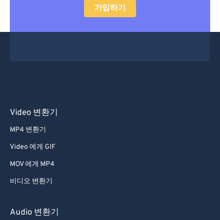
가입하기
Video 변환기
MP4 변환기
Video 에게 GIF
MOV 에게 MP4
비디오 변환기
Audio 변환기