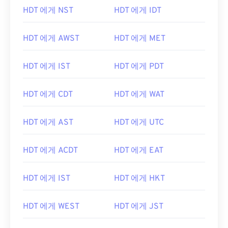
HDT 에게 NST
HDT 에게 IDT
HDT 에게 AWST
HDT 에게 MET
HDT 에게 IST
HDT 에게 PDT
HDT 에게 CDT
HDT 에게 WAT
HDT 에게 AST
HDT 에게 UTC
HDT 에게 ACDT
HDT 에게 EAT
HDT 에게 IST
HDT 에게 HKT
HDT 에게 WEST
HDT 에게 JST