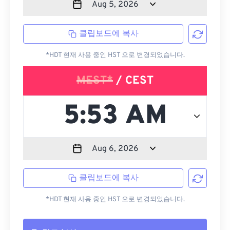
클립보드에 복사
*HDT 현재 사용 중인 HST 으로 변경되었습니다.
MEST*
/ CEST
클립보드에 복사
*HDT 현재 사용 중인 HST 으로 변경되었습니다.