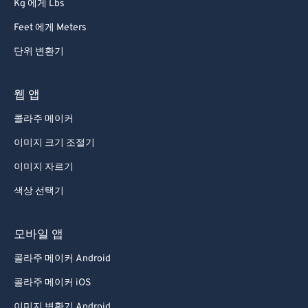
Kg 에게 Lbs
Feet 에게 Meters
단위 변환기
웹 앱
콜라주 메이커
이미지 크기 조절기
이미지 자르기
색상 선택기
모바일 앱
콜라주 메이커 Android
콜라주 메이커 iOS
이미지 변환기 Android