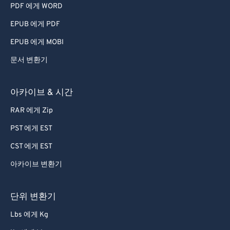
PDF 에게 WORD
EPUB 에게 PDF
EPUB 에게 MOBI
문서 변환기
아카이브 & 시간
RAR 에게 Zip
PST 에게 EST
CST 에게 EST
아카이브 변환기
단위 변환기
Lbs 에게 Kg