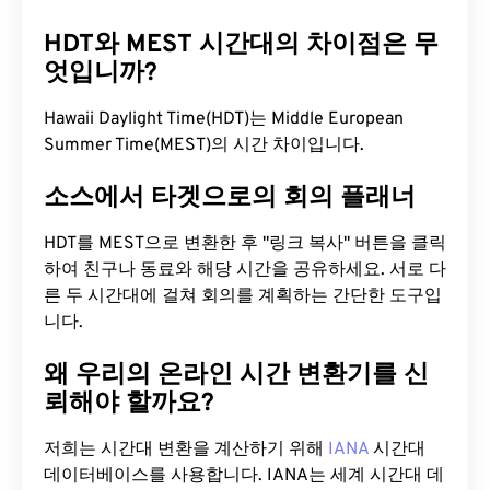
HDT와 MEST 시간대의 차이점은 무
엇입니까?
Hawaii Daylight Time(HDT)는 Middle European
Summer Time(MEST)의 시간 차이입니다.
소스에서 타겟으로의 회의 플래너
HDT를 MEST으로 변환한 후 "링크 복사" 버튼을 클릭
하여 친구나 동료와 해당 시간을 공유하세요. 서로 다
른 두 시간대에 걸쳐 회의를 계획하는 간단한 도구입
니다.
왜 우리의 온라인 시간 변환기를 신
뢰해야 할까요?
저희는 시간대 변환을 계산하기 위해
IANA
시간대
데이터베이스를 사용합니다. IANA는 세계 시간대 데