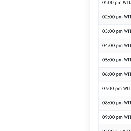
01:00 pm WIT
02:00 pm WI
03:00 pm WI
04:00 pm WI
05:00 pm WI
06:00 pm WI
07:00 pm WI
08:00 pm WI
09:00 pm WI