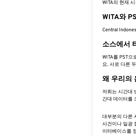
WITA의 현재 시간은
WITA와 
Central Indon
소스에서 
WITA를 PST
요. 서로 다른
왜 우리의
저희는 시간대 
간대 데이터를 
대부분의 다른 
사건이나 일광 
이터베이스를 정