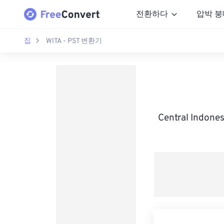
전환하다
압박 붕
집
WITA - PST 변환기
Central Indon