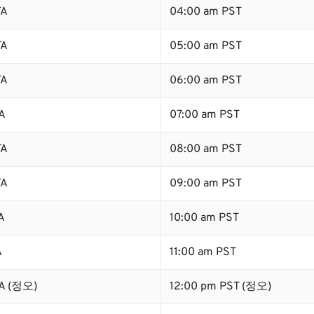
TA
04:00 am PST
TA
05:00 am PST
TA
06:00 am PST
A
07:00 am PST
TA
08:00 am PST
TA
09:00 am PST
A
10:00 am PST
A
11:00 am PST
TA (정오)
12:00 pm PST (정오)