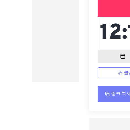
클
링크 복