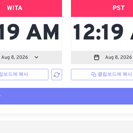
WITA
PST
립보드에 복사
클립보드에 복사
사