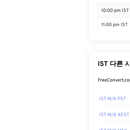
10:00 pm IST
11:00 pm IST
IST 다른
FreeConver
IST 에게 PST
IST 에게 AEST