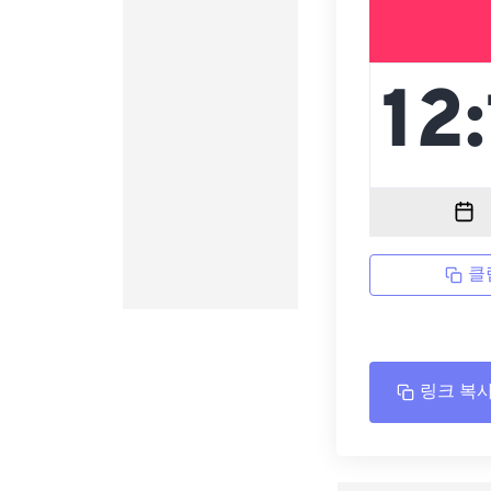
클
링크 복