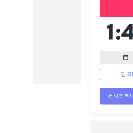
클
링크 복