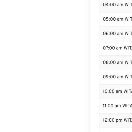
04:00 am WI
05:00 am WI
06:00 am WI
07:00 am WIT
08:00 am WI
09:00 am WI
10:00 am WIT
11:00 am WIT
12:00 pm WI