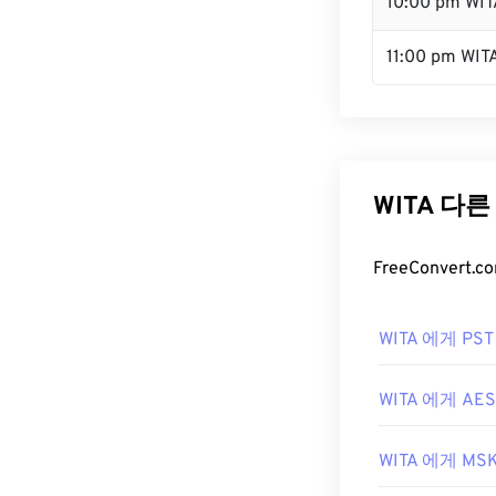
10:00 pm WIT
11:00 pm WIT
WITA 다
FreeConver
WITA 에게 PST
WITA 에게 AES
WITA 에게 MS