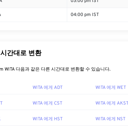
A
03:00 pm IST
A
04:00 pm IST
른 시간대로 변환
t.com WITA 다음과 같은 다른 시간대로 변환할 수 있습니다.
WITA 에게 ADT
WITA 에게 WET
T
WITA 에게 CST
WITA 에게 AKS
K
WITA 에게 HST
WITA 에게 NST