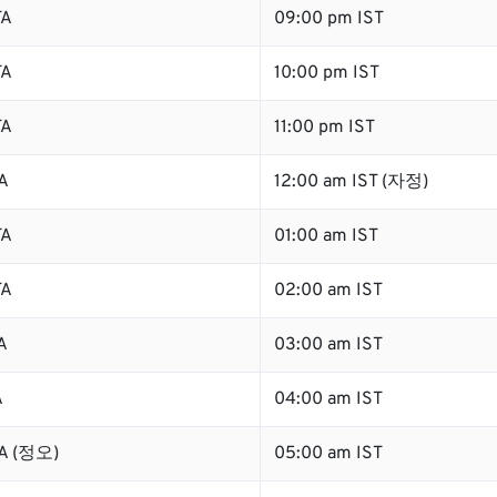
TA
09:00 pm IST
TA
10:00 pm IST
TA
11:00 pm IST
A
12:00 am IST (자정)
TA
01:00 am IST
TA
02:00 am IST
A
03:00 am IST
A
04:00 am IST
TA (정오)
05:00 am IST