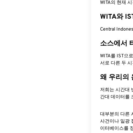
WITA의 현재 시간
WITA와 
Central Indon
소스에서 
WITA를 IST
서로 다른 두 
왜 우리의
저희는 시간대 
간대 데이터를 
대부분의 다른 
사건이나 일광 
이터베이스를 정