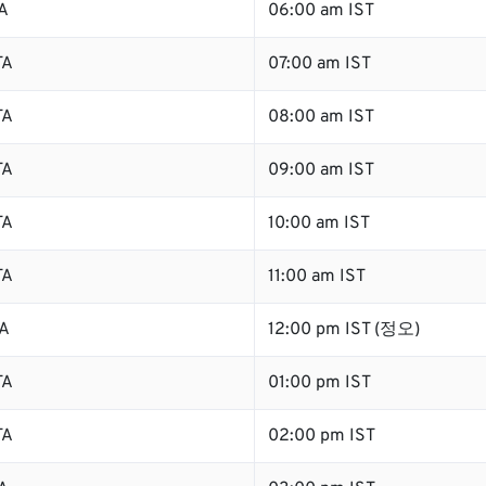
A
06:00 am IST
TA
07:00 am IST
TA
08:00 am IST
TA
09:00 am IST
TA
10:00 am IST
TA
11:00 am IST
TA
12:00 pm IST (정오)
TA
01:00 pm IST
TA
02:00 pm IST