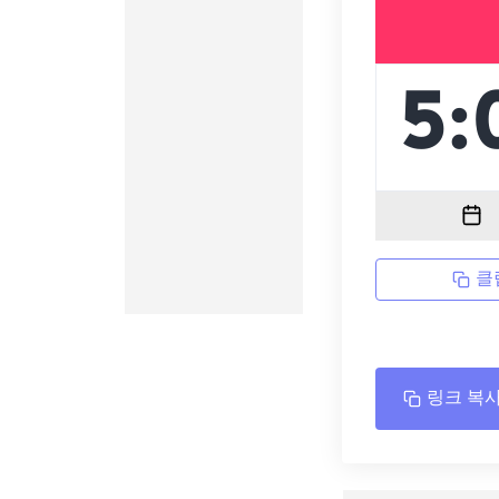
클
링크 복