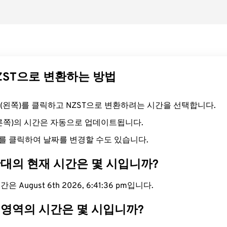
NZST으로 변환하는 방법
필드(왼쪽)를 클릭하고 NZST으로 변환하려는 시간을 선택합니다.
오른쪽)의 시간은 자동으로 업데이트됩니다.
를 클릭하여 날짜를 변경할 수도 있습니다.
간대의 현재 시간은 몇 시입니까?
은 August 6th 2026, 6:41:37 pm입니다.
A 영역의 시간은 몇 시입니까?