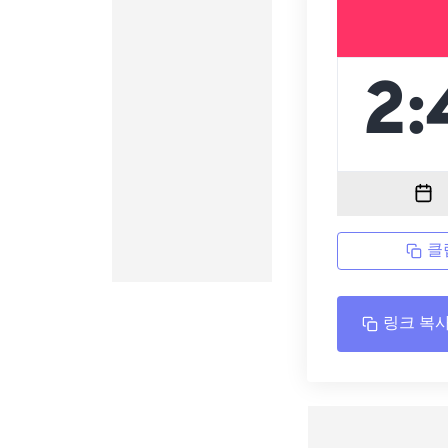
클
링크 복