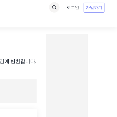
로그인
가입하기
ZST) 간에 변환합니다.