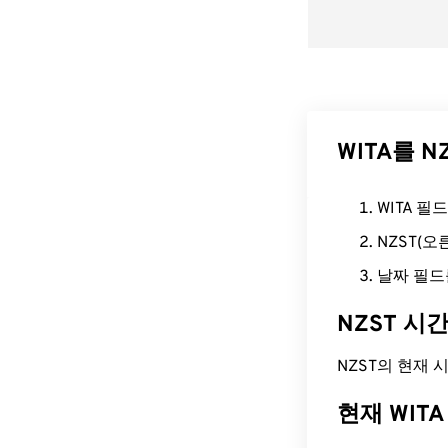
WITA를 
WITA 
NZST(
날짜 필드
NZST 시
NZST의 현재 시간
현재 WIT