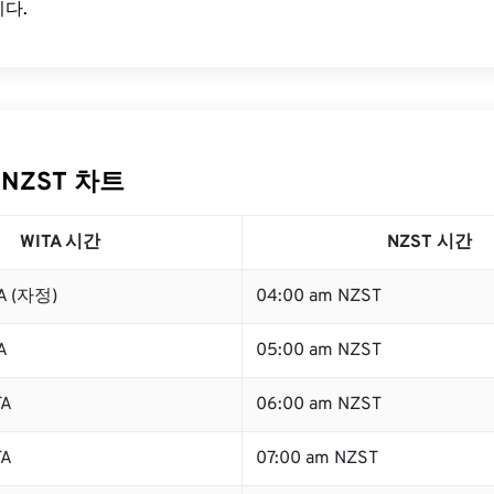
다.
 NZST 차트
WITA 시간
NZST 시간
TA (자정)
04:00 am NZST
A
05:00 am NZST
TA
06:00 am NZST
TA
07:00 am NZST