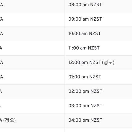
TA
08:00 am NZST
TA
09:00 am NZST
TA
10:00 am NZST
A
11:00 am NZST
TA
12:00 pm NZST (정오)
TA
01:00 pm NZST
A
02:00 pm NZST
A
03:00 pm NZST
TA (정오)
04:00 pm NZST