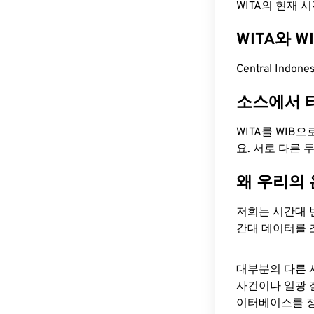
WITA의 현재 시간
WITA와 
Central Indo
소스에서 
WITA를 WIB
요. 서로 다른
왜 우리의
저희는 시간대 
간대 데이터를 
대부분의 다른 
사건이나 일광 
이터베이스를 정