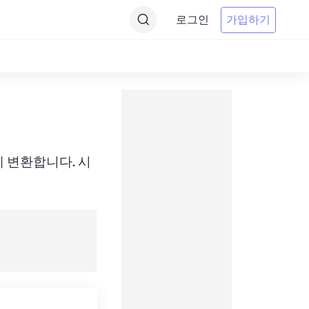
로그인
가입하기
B) 간에 변환합니다. 시