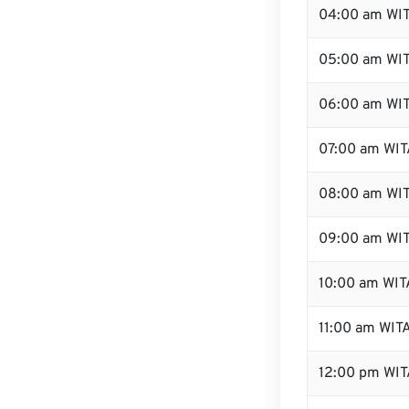
04:00 am WI
05:00 am WI
06:00 am WI
07:00 am WIT
08:00 am WI
09:00 am WI
10:00 am WIT
11:00 am WIT
12:00 pm WI