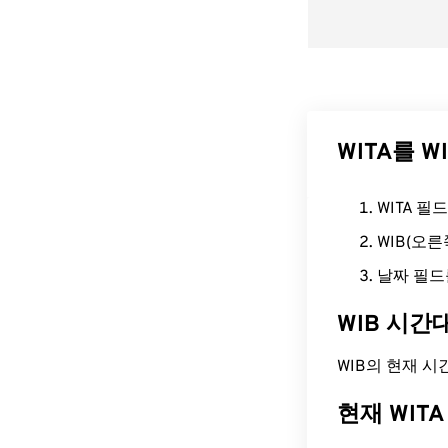
WITA를 
WITA 
WIB(오
날짜 필드
WIB 시간
WIB의 현재 시간은
현재 WIT