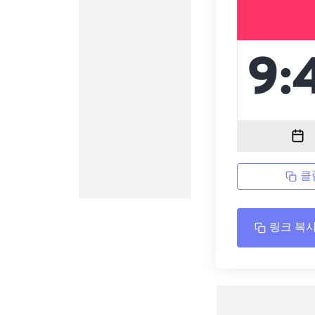
클
링크 복