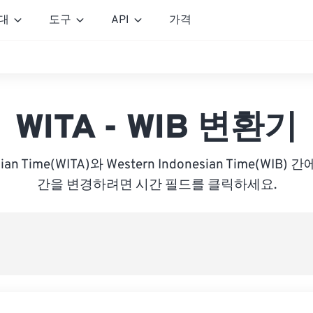
대
도구
API
가격
WITA - WIB 변환기
esian Time(WITA)와 Western Indonesian Time(WI
간을 변경하려면 시간 필드를 클릭하세요.