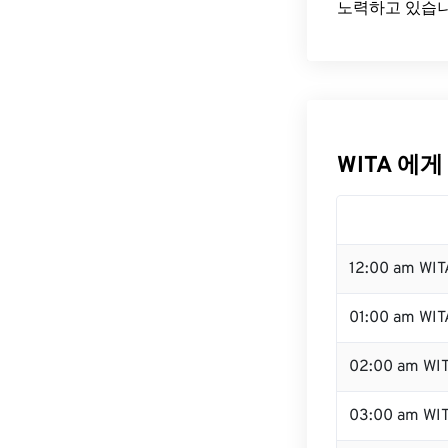
노력하고 있습니
WITA 에게
12:00 am WI
01:00 am WIT
02:00 am WI
03:00 am WI