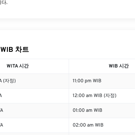
다.
 WIB 차트
WITA 시간
WIB 시간
TA (자정)
11:00 pm WIB
A
12:00 am WIB (자정)
TA
01:00 am WIB
TA
02:00 am WIB