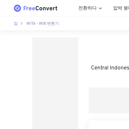
전환하다
압박 붕
집
WITA - WIB 변환기
Central Indon