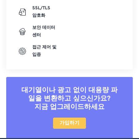
SSL/TLS
암호화
보안 데이터
센터
접근 제어 및
입증
대기열이나 광고 없이 대용량 파
일을 변환하고 싶으신가요?
지금 업그레이드하세요
가입하기