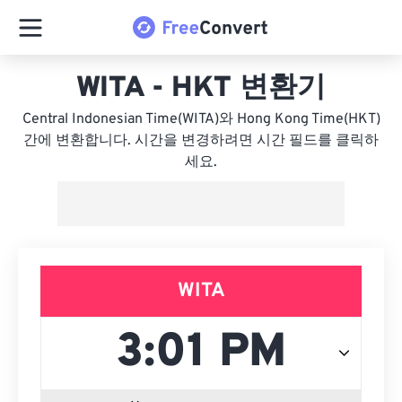
WITA - HKT 변환기
Central Indonesian Time(WITA)와 Hong Kong Time(HKT)
간에 변환합니다. 시간을 변경하려면 시간 필드를 클릭하
세요.
WITA