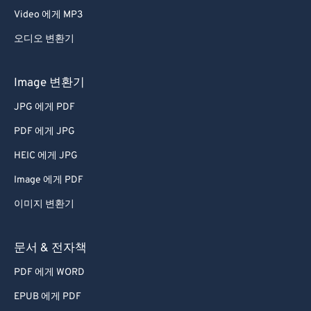
Video 에게 MP3
오디오 변환기
Image 변환기
JPG 에게 PDF
PDF 에게 JPG
HEIC 에게 JPG
Image 에게 PDF
이미지 변환기
문서 & 전자책
PDF 에게 WORD
EPUB 에게 PDF