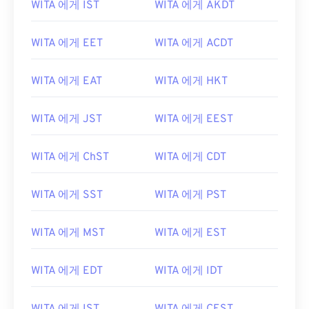
WITA 에게 IST
WITA 에게 AKDT
WITA 에게 EET
WITA 에게 ACDT
WITA 에게 EAT
WITA 에게 HKT
WITA 에게 JST
WITA 에게 EEST
WITA 에게 ChST
WITA 에게 CDT
WITA 에게 SST
WITA 에게 PST
WITA 에게 MST
WITA 에게 EST
WITA 에게 EDT
WITA 에게 IDT