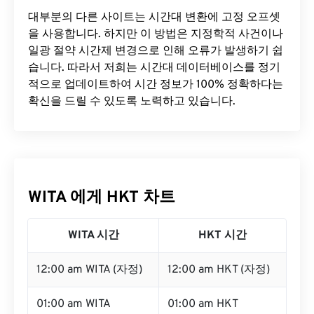
대부분의 다른 사이트는 시간대 변환에 ​​고정 오프셋
을 사용합니다. 하지만 이 방법은 지정학적 사건이나
일광 절약 시간제 변경으로 인해 오류가 발생하기 쉽
습니다. 따라서 저희는 시간대 데이터베이스를 정기
적으로 업데이트하여 시간 정보가 100% 정확하다는
확신을 드릴 수 있도록 노력하고 있습니다.
WITA 에게 HKT 차트
WITA 시간
HKT 시간
12:00 am WITA (자정)
12:00 am HKT (자정)
01:00 am WITA
01:00 am HKT