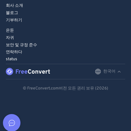
회사 소개
블로그
기부하기
은둔
자귀
보안 및 규정 준수
연락하다
status
한국어
English
Deutsch
© FreeConvert.com버전 모든 권리 보유 (2026)
Español
Français
Português