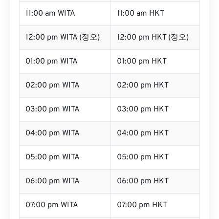
11:00 am WITA
11:00 am HKT
12:00 pm WITA (정오)
12:00 pm HKT (정오)
01:00 pm WITA
01:00 pm HKT
02:00 pm WITA
02:00 pm HKT
03:00 pm WITA
03:00 pm HKT
04:00 pm WITA
04:00 pm HKT
05:00 pm WITA
05:00 pm HKT
06:00 pm WITA
06:00 pm HKT
07:00 pm WITA
07:00 pm HKT