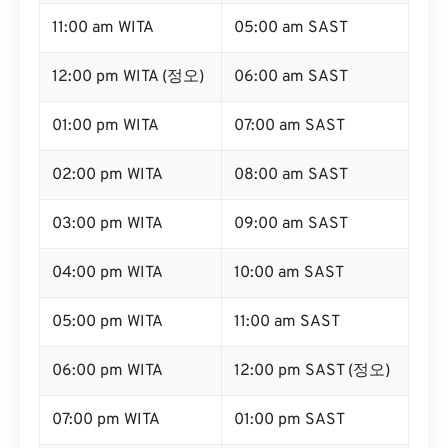
11:00 am WITA
05:00 am SAST
12:00 pm WITA (정오)
06:00 am SAST
01:00 pm WITA
07:00 am SAST
02:00 pm WITA
08:00 am SAST
03:00 pm WITA
09:00 am SAST
04:00 pm WITA
10:00 am SAST
05:00 pm WITA
11:00 am SAST
06:00 pm WITA
12:00 pm SAST (정오)
07:00 pm WITA
01:00 pm SAST