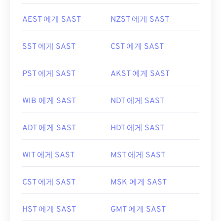
AEST 에게 SAST
NZST 에게 SAST
SST 에게 SAST
CST 에게 SAST
PST 에게 SAST
AKST 에게 SAST
WIB 에게 SAST
NDT 에게 SAST
ADT 에게 SAST
HDT 에게 SAST
WIT 에게 SAST
MST 에게 SAST
CST 에게 SAST
MSK 에게 SAST
HST 에게 SAST
GMT 에게 SAST