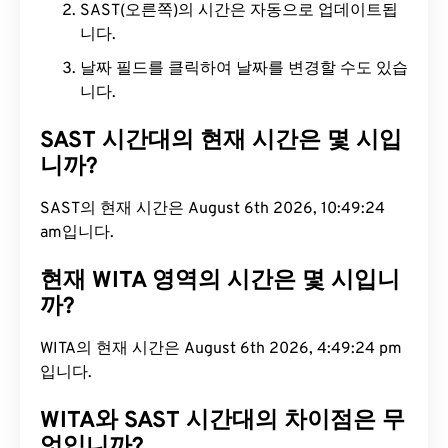
SAST(오른쪽)의 시간은 자동으로 업데이트됩
니다.
날짜 필드를 클릭하여 날짜를 변경할 수도 있습
니다.
SAST 시간대의 현재 시간은 몇 시입
니까?
SAST의 현재 시간은 August 6th 2026, 10:49:25
am입니다.
현재 WITA 영역의 시간은 몇 시입니
까?
WITA의 현재 시간은 August 6th 2026, 4:49:25 pm
입니다.
WITA와 SAST 시간대의 차이점은 무
엇입니까?