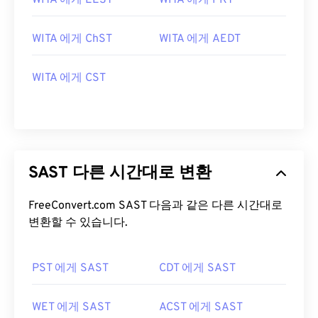
WITA 에게 EEST
WITA 에게 PKT
WITA 에게 ChST
WITA 에게 AEDT
WITA 에게 CST
SAST 다른 시간대로 변환
FreeConvert.com SAST 다음과 같은 다른 시간대로
변환할 수 있습니다.
PST 에게 SAST
CDT 에게 SAST
WET 에게 SAST
ACST 에게 SAST