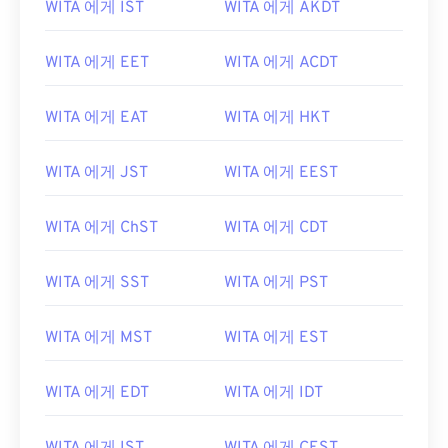
WITA 에게 IST
WITA 에게 AKDT
WITA 에게 EET
WITA 에게 ACDT
WITA 에게 EAT
WITA 에게 HKT
WITA 에게 JST
WITA 에게 EEST
WITA 에게 ChST
WITA 에게 CDT
WITA 에게 SST
WITA 에게 PST
WITA 에게 MST
WITA 에게 EST
WITA 에게 EDT
WITA 에게 IDT