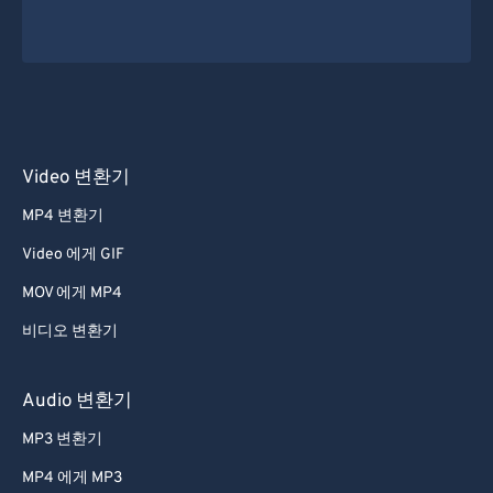
Video 변환기
MP4 변환기
Video 에게 GIF
MOV 에게 MP4
비디오 변환기
Audio 변환기
MP3 변환기
MP4 에게 MP3