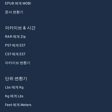
EPUB 에게 MOBI
문서 변환기
아카이브 & 시간
RAR 에게 Zip
PST 에게 EST
CST 에게 EST
아카이브 변환기
단위 변환기
Lbs 에게 Kg
Kg 에게 Lbs
Feet 에게 Meters