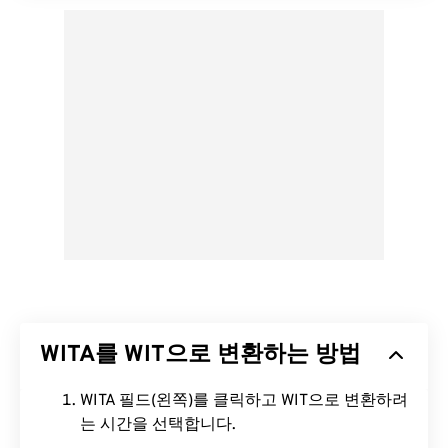
WITA를 WIT으로 변환하는 방법
WITA 필드(왼쪽)를 클릭하고 WIT으로 변환하려
는 시간을 선택합니다.