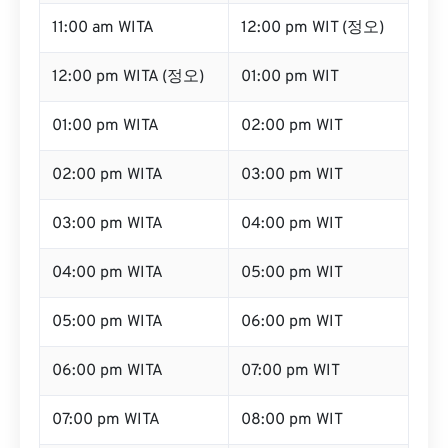
11:00 am WITA
12:00 pm WIT (정오)
12:00 pm WITA (정오)
01:00 pm WIT
01:00 pm WITA
02:00 pm WIT
02:00 pm WITA
03:00 pm WIT
03:00 pm WITA
04:00 pm WIT
04:00 pm WITA
05:00 pm WIT
05:00 pm WITA
06:00 pm WIT
06:00 pm WITA
07:00 pm WIT
07:00 pm WITA
08:00 pm WIT