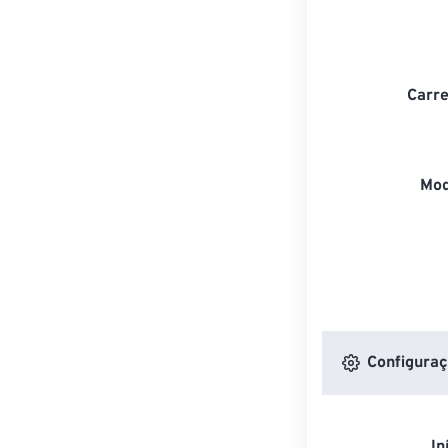
Carre
Mod
Configuraç
In