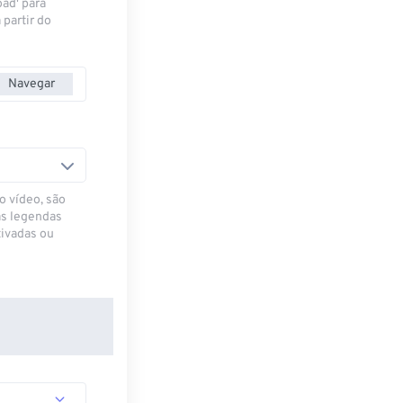
oad' para
 partir do
Navegar
o vídeo, são
as legendas
ivadas ou