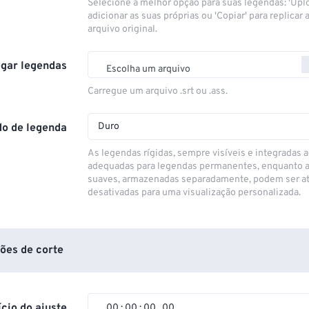
Selecione a melhor opção para suas legendas: 'Upl
adicionar as suas próprias ou 'Copiar' para replicar a
arquivo original.
gar legendas
Escolha um arquivo
Carregue um arquivo .srt ou .ass.
Duro
o de legenda
As legendas rígidas, sempre visíveis e integradas a
adequadas para legendas permanentes, enquanto 
suaves, armazenadas separadamente, podem ser at
desativadas para uma visualização personalizada.
ões de corte
ício do ajuste
00
:
00
:
00
.
00