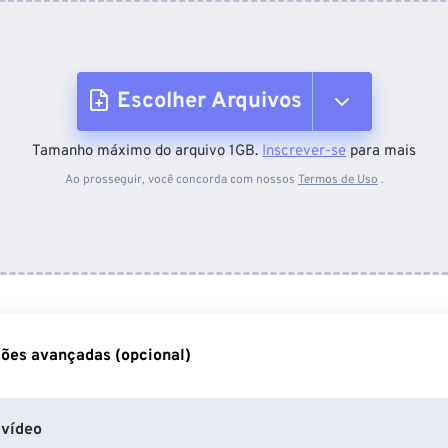
Escolher Arquivos
Tamanho máximo do arquivo 1GB.
Inscrever-se
para mais
Do dispositivo
Ao prosseguir, você concorda com nossos
Termos de Uso
.
Do Dropbox
Do Google Drive
ões avançadas (opcional)
Do OneDrive
vídeo
Da URL