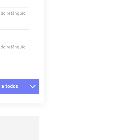
 do retângulo
 do retângulo
 a todos
 as opções
da predefinição
definição