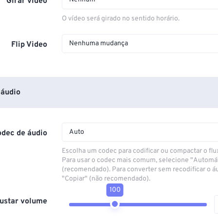
Girar vídeo
O vídeo será girado no sentido horário.
Nenhuma mudança
Flip Video
áudio
Auto
odec de áudio
Escolha um codec para codificar ou compactar o flu
Para usar o codec mais comum, selecione "Automá
(recomendado). Para converter sem recodificar o á
"Copiar" (não recomendado).
100
ustar volume