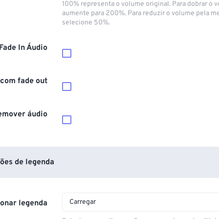
100% representa o volume original. Para dobrar o 
aumente para 200%. Para reduzir o volume pela m
selecione 50%.
Fade In Áudio
 com fade out
emover áudio
ões de legenda
Carregar
ionar legenda