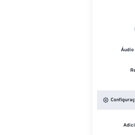
Áudio
R
Configuraç
Adic