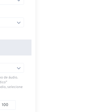
xo de áudio.
tico"
udio, selecione