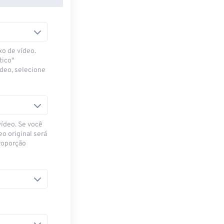
xo de vídeo.
tico"
ídeo, selecione
vídeo. Se você
eo original será
proporção