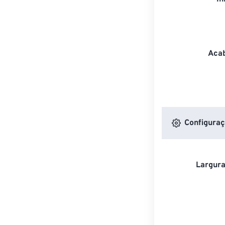
Acab
Configuraç
Largura