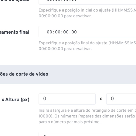
00
00
00
00
Especifique a posição inicial do ajuste (HH:MM:SS.
00:00:00.00 para desativar.
01
01
01
01
02
02
02
02
amento final
00
:
00
:
00
.
00
03
03
03
03
00
00
00
00
Especifique a posição final do ajuste (HH:MM:SS.M
00:00:00.00 para desativar.
04
04
04
04
01
01
01
01
05
05
05
05
02
02
02
02
06
06
06
06
03
03
03
03
ões de corte de vídeo
07
07
07
07
04
04
04
04
08
08
08
08
05
05
05
05
x
 x Altura (px)
09
09
09
09
06
06
06
06
Insira a largura e a altura do retângulo de corte em p
10
10
10
10
07
07
07
07
10000). Os números ímpares das dimensões serão
para o número par mais próximo.
11
11
11
11
08
08
08
08
12
12
12
12
09
09
09
09