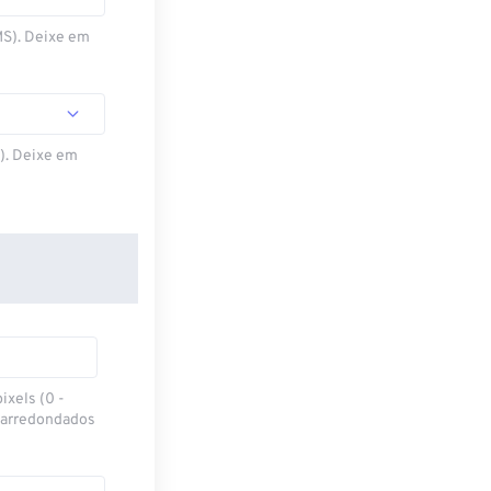
MS). Deixe em
S). Deixe em
ixels (0 -
 arredondados