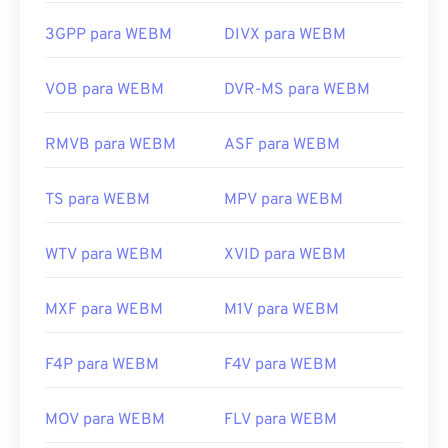
separadamente. No entanto, a maioria dos
Links úteis:
navegadores suporta arquivos WEBM.
3GPP para WEBM
DIVX para WEBM
https://en.wikipedia.org/wiki/3rd_Generation_Partnersh
Desenvolvido por:
Google
;
CoreCodec, Inc.
http://www.3gpp2.org/
VOB para WEBM
DVR-MS para WEBM
Lançamento inicial:
2010
Links úteis:
RMVB para WEBM
ASF para WEBM
https://en.wikipedia.org/wiki/WebM
TS para WEBM
MPV para WEBM
https://tools.google.com/dlpage/webmmf/
WTV para WEBM
XVID para WEBM
MXF para WEBM
M1V para WEBM
F4P para WEBM
F4V para WEBM
MOV para WEBM
FLV para WEBM