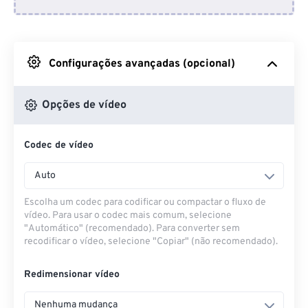
Do Dropbox
Do Google Drive
Configurações avançadas (opcional)
Do OneDrive
Opções de vídeo
Codec de vídeo
Da URL
Auto
Escolha um codec para codificar ou compactar o fluxo de
vídeo. Para usar o codec mais comum, selecione
"Automático" (recomendado). Para converter sem
recodificar o vídeo, selecione "Copiar" (não recomendado).
Redimensionar vídeo
Nenhuma mudança