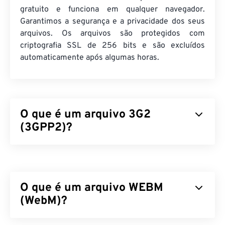
gratuito e funciona em qualquer navegador.
Garantimos a segurança e a privacidade dos seus
arquivos. Os arquivos são protegidos com
criptografia SSL de 256 bits e são excluídos
automaticamente após algumas horas.
O que é um arquivo 3G2
(3GPP2)?
3GPP2 (3G2) é um formato de contêiner
multimídia projetado para redes de acesso múltiplo
por divisão de código (CDMA2000) de terceira
O que é um arquivo WEBM
geração (3G). Como CDMA é uma tecnologia para
dispositivos móveis, o formato 3G2 permite que
(WebM)?
celulares em redes CDMA capturem, salvem,
entreguem e reproduzam mídia por meio de
O WebM (WEBM) é um contêiner de arquivos
com