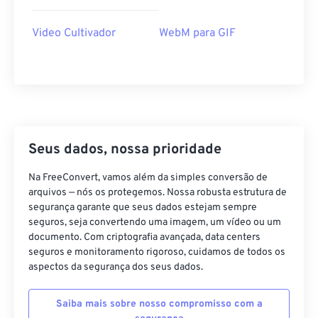
40
40
40
40
40
40
Video Cultivador
WebM para GIF
41
41
41
41
41
41
42
42
42
42
42
42
43
43
43
43
43
43
44
44
44
44
44
44
45
45
45
45
45
45
Seus dados, nossa prioridade
46
46
46
46
46
46
Na FreeConvert, vamos além da simples conversão de
47
47
47
47
47
47
arquivos — nós os protegemos. Nossa robusta estrutura de
segurança garante que seus dados estejam sempre
48
48
48
48
48
48
seguros, seja convertendo uma imagem, um vídeo ou um
49
49
49
49
49
49
documento. Com criptografia avançada, data centers
seguros e monitoramento rigoroso, cuidamos de todos os
50
50
50
50
50
50
aspectos da segurança dos seus dados.
51
51
51
51
51
51
Saiba mais sobre nosso compromisso com a
52
52
52
52
52
52