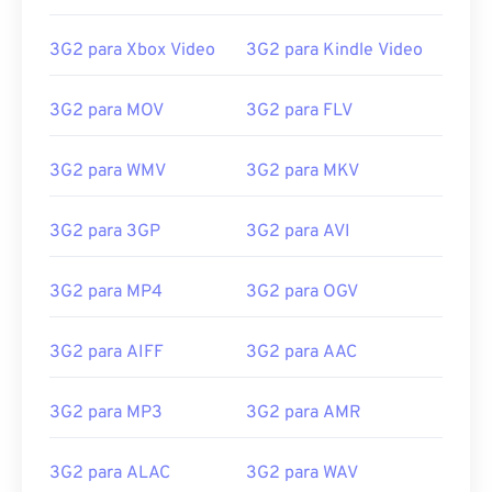
13
13
13
13
13
13
13
13
14
14
14
14
14
14
14
14
3G2 para Xbox Video
3G2 para Kindle Video
15
15
15
15
15
15
15
15
3G2 para MOV
3G2 para FLV
16
16
16
16
16
16
16
16
17
17
17
17
17
17
17
17
3G2 para WMV
3G2 para MKV
18
18
18
18
18
18
18
18
19
19
19
19
19
19
19
19
3G2 para 3GP
3G2 para AVI
20
20
20
20
20
20
20
20
3G2 para MP4
3G2 para OGV
21
21
21
21
21
21
21
21
22
22
22
22
22
22
22
22
3G2 para AIFF
3G2 para AAC
23
23
23
23
23
23
23
23
3G2 para MP3
3G2 para AMR
24
24
24
24
24
24
25
25
25
25
25
25
3G2 para ALAC
3G2 para WAV
26
26
26
26
26
26