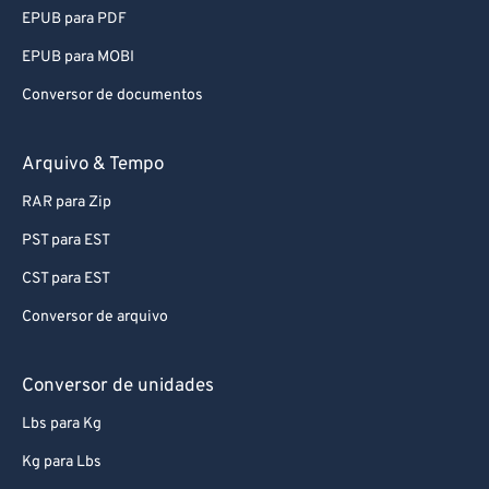
92
92
EPUB para PDF
93
93
EPUB para MOBI
94
94
Conversor de documentos
95
95
96
96
Arquivo & Tempo
97
97
RAR para Zip
98
98
PST para EST
99
99
CST para EST
Conversor de arquivo
Conversor de unidades
Lbs para Kg
Kg para Lbs