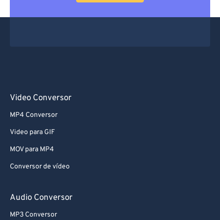
66
66
67
67
68
68
69
69
70
70
71
71
Video Conversor
72
72
MP4 Conversor
73
73
Video para GIF
74
74
MOV para MP4
75
75
Conversor de vídeo
76
76
77
77
Audio Conversor
78
78
MP3 Conversor