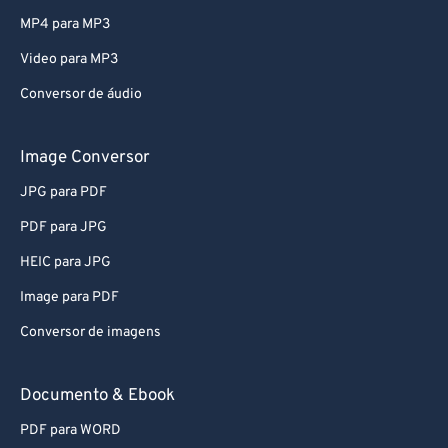
79
79
MP4 para MP3
80
80
Video para MP3
81
81
Conversor de áudio
82
82
83
83
Image Conversor
84
84
JPG para PDF
85
85
PDF para JPG
86
86
HEIC para JPG
87
87
Image para PDF
88
88
Conversor de imagens
89
89
90
90
Documento & Ebook
91
91
PDF para WORD