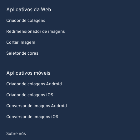
87
87
Aplicativos da Web
88
88
Criador de colagens
89
89
Redimensionador de imagens
90
90
Cortar imagem
91
91
Seletor de cores
92
92
93
93
Aplicativos móveis
94
94
Criador de colagens Android
95
95
Criador de colagens iOS
96
96
Conversor de imagens Android
97
97
Conversor de imagens iOS
98
98
99
99
Sobre nós