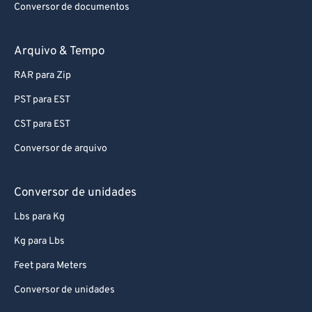
Conversor de documentos
74
74
75
75
Arquivo & Tempo
76
76
RAR para Zip
77
77
PST para EST
78
78
CST para EST
79
79
Conversor de arquivo
80
80
81
81
Conversor de unidades
82
82
Lbs para Kg
83
83
Kg para Lbs
84
84
Feet para Meters
85
85
Conversor de unidades
86
86