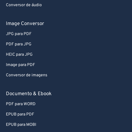
Conversor de áudio
61
61
62
62
Image Conversor
63
63
JPG para PDF
64
64
PDF para JPG
65
65
HEIC para JPG
66
66
Image para PDF
67
67
Conversor de imagens
68
68
69
69
Documento & Ebook
70
70
PDF para WORD
71
71
EPUB para PDF
72
72
EPUB para MOBI
73
73