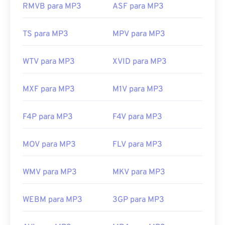
RMVB para MP3
ASF para MP3
felizmente agora está desativado e não representa
mais uma ameaça.
TS para MP3
MPV para MP3
Desenvolvido por:
ISO
/
IEC
,
Moving Pictures
Experts Group
WTV para MP3
XVID para MP3
Lançamento inicial:
1993
Links úteis:
MXF para MP3
M1V para MP3
https://en.wikipedia.org/wiki/MP3
F4P para MP3
F4V para MP3
https://mpeg.chiariglione.org/standards/mpeg-
a/music-player-application-format.html
MOV para MP3
FLV para MP3
WMV para MP3
MKV para MP3
WEBM para MP3
3GP para MP3