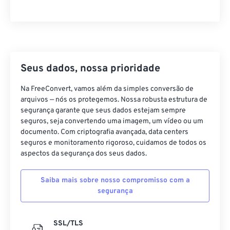
21
21
21
21
21
21
21
21
22
22
22
22
22
22
22
22
23
23
23
23
23
23
23
23
24
24
24
24
24
24
Seus dados, nossa prioridade
25
25
25
25
25
25
Na FreeConvert, vamos além da simples conversão de
26
26
26
26
26
26
arquivos — nós os protegemos. Nossa robusta estrutura de
segurança garante que seus dados estejam sempre
27
27
27
27
27
27
seguros, seja convertendo uma imagem, um vídeo ou um
28
28
28
28
28
28
documento. Com criptografia avançada, data centers
seguros e monitoramento rigoroso, cuidamos de todos os
29
29
29
29
29
29
aspectos da segurança dos seus dados.
30
30
30
30
30
30
Saiba mais sobre nosso compromisso com a
31
31
31
31
31
31
segurança
32
32
32
32
32
32
33
33
33
33
33
33
SSL/TLS