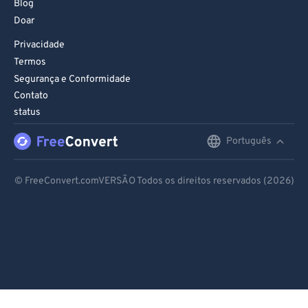
Blog
Doar
Privacidade
Termos
Segurança e Conformidade
Contato
status
Português
English
Deutsch
© FreeConvert.comVERSÃO Todos os direitos reservados (2026)
Español
Français
Português
Italiano