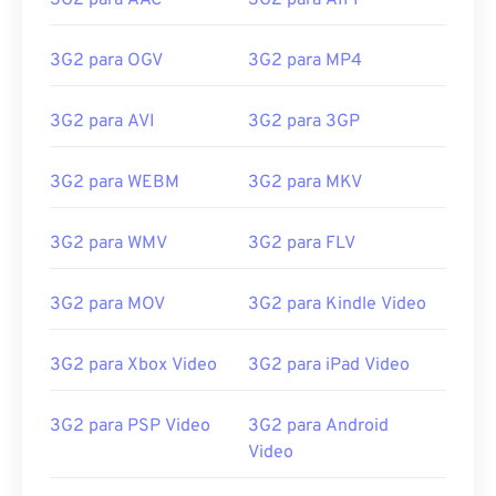
3G2 para AAC
3G2 para AIFF
3G2 para OGV
3G2 para MP4
3G2 para AVI
3G2 para 3GP
00
00
00
00
00
00
00
00
3G2 para WEBM
3G2 para MKV
00
00
00
00
00
00
00
00
3G2 para WMV
3G2 para FLV
01
01
01
01
01
01
01
01
02
02
02
02
02
02
02
02
3G2 para MOV
3G2 para Kindle Video
03
03
03
03
03
03
03
03
3G2 para Xbox Video
3G2 para iPad Video
04
04
04
04
04
04
04
04
05
05
05
05
05
05
05
05
3G2 para PSP Video
3G2 para Android
06
06
06
06
06
06
06
06
Video
07
07
07
07
07
07
07
07