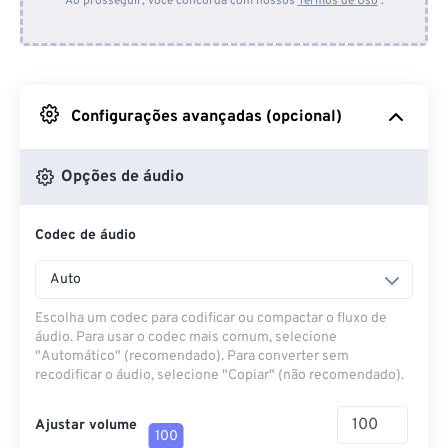
Ao prosseguir, você concorda com nossos
Termos de Uso
.
Do Dropbox
Do Google Drive
Configurações avançadas (opcional)
Do OneDrive
Opções de áudio
Codec de áudio
Da URL
Auto
Escolha um codec para codificar ou compactar o fluxo de
áudio. Para usar o codec mais comum, selecione
"Automático" (recomendado). Para converter sem
recodificar o áudio, selecione "Copiar" (não recomendado).
Ajustar volume
100