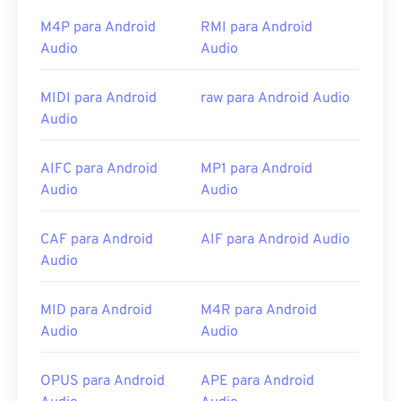
Como abrir um arquivo AIFF?
M4P para Android
RMI para Android
Por padrão, o AIFF abre no
Windows Media Player
Audio
Audio
ou
no iTunes
, dependendo do sistema operacional.
Outros programas que abrem AIFF incluem
VLC
MIDI para Android
raw para Android Audio
Media Player
,
Audacity
,
Winamp
e
Elmedia Player
.
Audio
Observe que, se estiver usando um dispositivo
Android
ou não Apple, você precisará converter o
AIFC para Android
MP1 para Android
arquivo AIFF — provavelmente para um arquivo
Audio
Audio
MP3 — para abri-lo. Os produtos móveis da Apple
abrem arquivos AIFF sem conversão de arquivo.
CAF para Android
AIF para Android Audio
Desenvolvido por:
Apple Inc.
Audio
Lançamento inicial:
1988
MID para Android
M4R para Android
Links úteis:
Audio
Audio
https://en.wikipedia.org/wiki/Audio_Interchange_File_F
https://www.lifewire.com/aiff-aif-aifc-files-
OPUS para Android
APE para Android
2619569