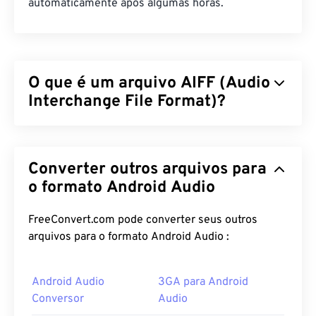
automaticamente após algumas horas.
O que é um arquivo AIFF (Audio
Interchange File Format)?
A Apple
desenvolveu o Audio Interchange File
Format (AIFF) para armazenar dados de áudio
Converter outros arquivos para
digital (formato de onda) de alta qualidade. Muitos
profissionais o utilizam, principalmente usuários de
o formato Android Audio
plataformas Apple. Ele é
sem perdas
, o que
significa que não há perda de qualidade ou dados
FreeConvert.com pode converter seus outros
em relação ao original, mas também significa que
arquivos para o formato Android Audio :
os arquivos AIFF ocupam mais espaço. O AIFF
pode localizar
dados de pontos de loop
e notas
Android Audio
3GA para Android
musicais, o que é útil para músicos.
Conversor
Audio