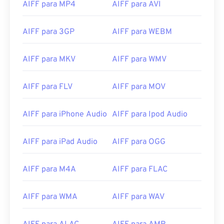
AIFF para MP4
AIFF para AVI
AIFF para 3GP
AIFF para WEBM
AIFF para MKV
AIFF para WMV
AIFF para FLV
AIFF para MOV
AIFF para iPhone Audio
AIFF para Ipod Audio
00
00
00
00
00
00
00
00
AIFF para iPad Audio
AIFF para OGG
00
00
00
00
00
00
00
00
AIFF para M4A
AIFF para FLAC
01
01
01
01
01
01
01
01
02
02
02
02
02
02
02
02
AIFF para WMA
AIFF para WAV
03
03
03
03
03
03
03
03