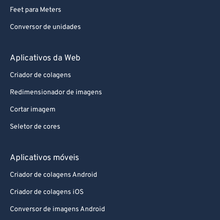
70
70
Feet para Meters
71
71
Conversor de unidades
72
72
73
73
Aplicativos da Web
74
74
Criador de colagens
75
75
Redimensionador de imagens
76
76
Cortar imagem
77
77
Seletor de cores
78
78
79
79
Aplicativos móveis
80
80
Criador de colagens Android
81
81
Criador de colagens iOS
82
82
Conversor de imagens Android