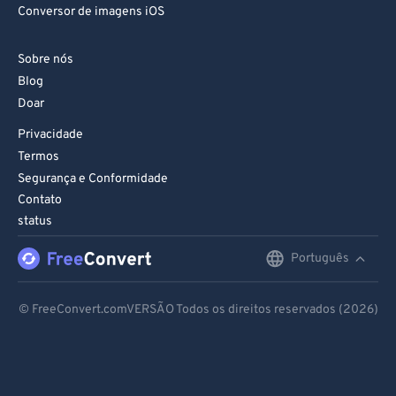
83
83
Conversor de imagens iOS
84
84
Sobre nós
85
85
Blog
86
86
Doar
87
87
Privacidade
88
88
Termos
Segurança e Conformidade
89
89
Contato
90
90
status
91
91
Português
English
92
92
Deutsch
93
93
© FreeConvert.comVERSÃO Todos os direitos reservados (2026)
Español
94
94
95
95
Français