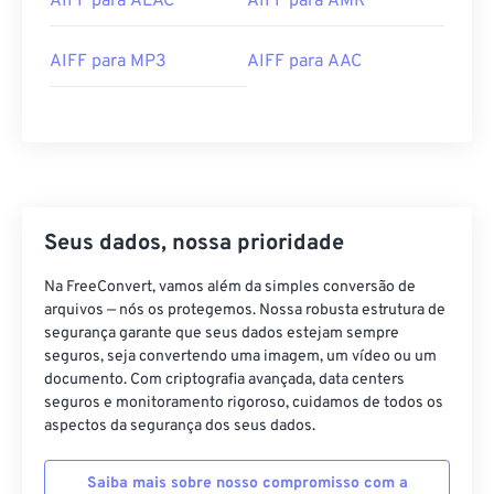
AIFF para ALAC
AIFF para AMR
04
04
04
04
04
04
04
04
05
05
05
05
05
05
05
05
AIFF para MP3
AIFF para AAC
06
06
06
06
06
06
06
06
07
07
07
07
07
07
07
07
08
08
08
08
08
08
08
08
09
09
09
09
09
09
09
09
10
10
10
10
10
10
10
10
Seus dados, nossa prioridade
11
11
11
11
11
11
11
11
Na FreeConvert, vamos além da simples conversão de
12
12
12
12
12
12
12
12
arquivos — nós os protegemos. Nossa robusta estrutura de
segurança garante que seus dados estejam sempre
13
13
13
13
13
13
13
13
seguros, seja convertendo uma imagem, um vídeo ou um
documento. Com criptografia avançada, data centers
14
14
14
14
14
14
14
14
seguros e monitoramento rigoroso, cuidamos de todos os
15
15
15
15
15
15
15
15
aspectos da segurança dos seus dados.
16
16
16
16
16
16
16
16
Saiba mais sobre nosso compromisso com a