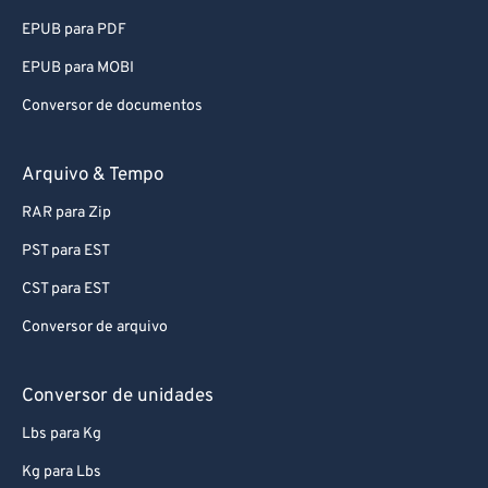
57
57
57
57
57
57
EPUB para PDF
58
58
58
58
58
58
EPUB para MOBI
59
59
59
59
59
59
Conversor de documentos
60
60
61
61
Arquivo & Tempo
62
62
RAR para Zip
63
63
PST para EST
64
64
CST para EST
65
65
Conversor de arquivo
66
66
67
67
Conversor de unidades
68
68
Lbs para Kg
69
69
Kg para Lbs