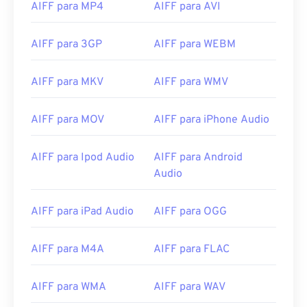
AIFF para MP4
AIFF para AVI
09
09
09
09
09
09
09
09
AIFF para 3GP
AIFF para WEBM
10
10
10
10
10
10
10
10
11
11
11
11
11
11
11
11
AIFF para MKV
AIFF para WMV
12
12
12
12
12
12
12
12
13
13
13
13
13
13
13
13
AIFF para MOV
AIFF para iPhone Audio
14
14
14
14
14
14
14
14
AIFF para Ipod Audio
AIFF para Android
15
15
15
15
15
15
15
15
Audio
16
16
16
16
16
16
16
16
17
17
17
17
17
17
17
17
AIFF para iPad Audio
AIFF para OGG
18
18
18
18
18
18
18
18
AIFF para M4A
AIFF para FLAC
19
19
19
19
19
19
19
19
20
20
20
20
20
20
20
20
AIFF para WMA
AIFF para WAV
21
21
21
21
21
21
21
21