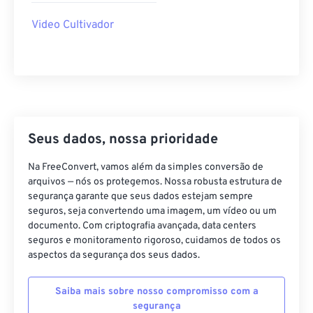
35
35
35
35
35
35
Video Cultivador
36
36
36
36
36
36
37
37
37
37
37
37
38
38
38
38
38
38
39
39
39
39
39
39
40
40
40
40
40
40
Seus dados, nossa prioridade
41
41
41
41
41
41
Na FreeConvert, vamos além da simples conversão de
42
42
42
42
42
42
arquivos — nós os protegemos. Nossa robusta estrutura de
segurança garante que seus dados estejam sempre
43
43
43
43
43
43
seguros, seja convertendo uma imagem, um vídeo ou um
documento. Com criptografia avançada, data centers
44
44
44
44
44
44
seguros e monitoramento rigoroso, cuidamos de todos os
45
45
45
45
45
45
aspectos da segurança dos seus dados.
46
46
46
46
46
46
Saiba mais sobre nosso compromisso com a
47
47
47
47
47
47
segurança