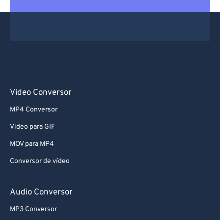
61
61
62
62
63
63
64
64
65
65
66
66
Video Conversor
67
67
MP4 Conversor
68
68
Video para GIF
69
69
MOV para MP4
70
70
Conversor de vídeo
71
71
72
72
Audio Conversor
73
73
MP3 Conversor