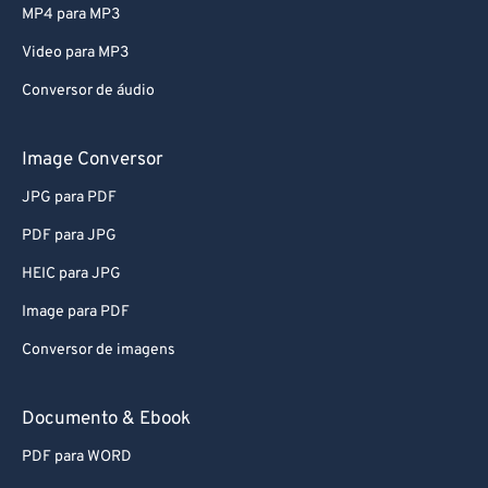
74
74
MP4 para MP3
75
75
Video para MP3
76
76
Conversor de áudio
77
77
78
78
Image Conversor
79
79
JPG para PDF
80
80
PDF para JPG
81
81
HEIC para JPG
82
82
Image para PDF
83
83
Conversor de imagens
84
84
85
85
Documento & Ebook
86
86
PDF para WORD
87
87