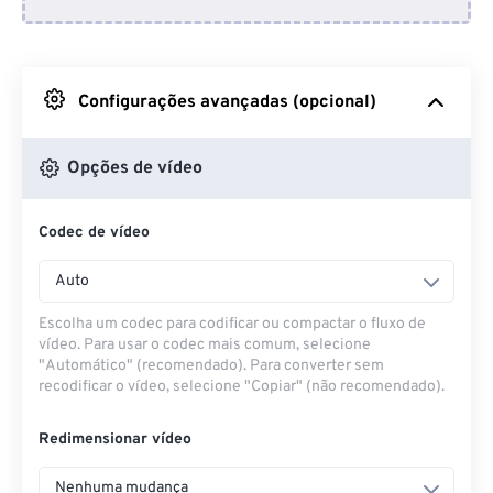
Do Dropbox
Do Google Drive
Configurações avançadas (opcional)
Do OneDrive
Opções de vídeo
Codec de vídeo
Da URL
Auto
Escolha um codec para codificar ou compactar o fluxo de
vídeo. Para usar o codec mais comum, selecione
"Automático" (recomendado). Para converter sem
recodificar o vídeo, selecione "Copiar" (não recomendado).
Redimensionar vídeo
Nenhuma mudança