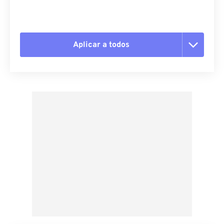
Aplicar a todos
Redefinir todas as opções
Aplicar a partir da predefinição
Salvar como predefinição