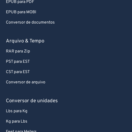
EPUB para PDF
88
88
EPUB para MOBI
89
89
Conversor de documentos
90
90
91
91
Arquivo & Tempo
92
92
RAR para Zip
93
93
PST para EST
94
94
CST para EST
95
95
Conversor de arquivo
96
96
97
97
Conversor de unidades
98
98
Lbs para Kg
99
99
Kg para Lbs
Feet para Meters