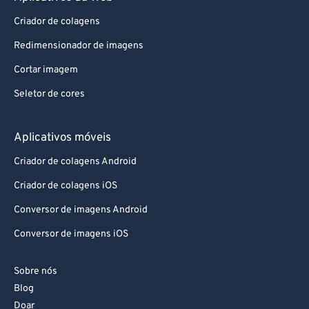
72
72
Criador de colagens
73
73
Redimensionador de imagens
74
74
Cortar imagem
75
75
Seletor de cores
76
76
77
77
Aplicativos móveis
78
78
Criador de colagens Android
79
79
Criador de colagens iOS
80
80
Conversor de imagens Android
81
81
Conversor de imagens iOS
82
82
83
83
Sobre nós
84
84
Blog
Doar
85
85