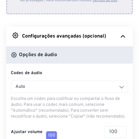
Ao prosseguir, você concorda com nossos
Termos de Uso
.
Do Dropbox
Do Google Drive
Configurações avançadas (opcional)
Do OneDrive
Opções de áudio
Codec de áudio
Da URL
Auto
Escolha um codec para codificar ou compactar o fluxo de
áudio. Para usar o codec mais comum, selecione
"Automático" (recomendado). Para converter sem
recodificar o áudio, selecione "Copiar" (não recomendado).
Ajustar volume
100