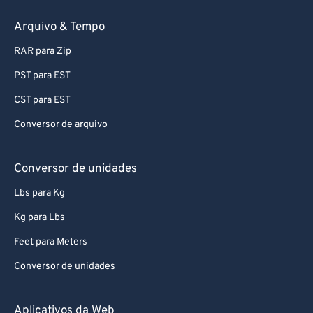
59
59
59
59
59
59
Arquivo & Tempo
60
60
RAR para Zip
61
61
PST para EST
62
62
CST para EST
63
63
Conversor de arquivo
64
64
65
65
Conversor de unidades
66
66
Lbs para Kg
67
67
Kg para Lbs
68
68
Feet para Meters
69
69
Conversor de unidades
70
70
71
71
Aplicativos da Web