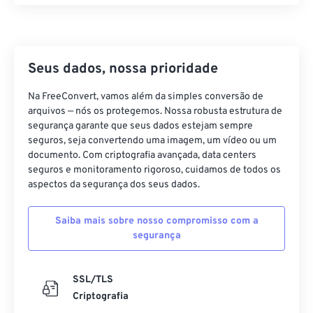
06
06
06
06
06
06
06
06
07
07
07
07
07
07
07
07
08
08
08
08
08
08
08
08
Seus dados, nossa prioridade
09
09
09
09
09
09
09
09
10
10
10
10
10
10
10
10
Na FreeConvert, vamos além da simples conversão de
arquivos — nós os protegemos. Nossa robusta estrutura de
11
11
11
11
11
11
11
11
segurança garante que seus dados estejam sempre
seguros, seja convertendo uma imagem, um vídeo ou um
12
12
12
12
12
12
12
12
documento. Com criptografia avançada, data centers
13
13
13
13
13
13
13
13
seguros e monitoramento rigoroso, cuidamos de todos os
aspectos da segurança dos seus dados.
14
14
14
14
14
14
14
14
15
15
15
15
15
15
15
15
Saiba mais sobre nosso compromisso com a
segurança
16
16
16
16
16
16
16
16
17
17
17
17
17
17
17
17
SSL/TLS
18
18
18
18
18
18
18
18
Criptografia
19
19
19
19
19
19
19
19