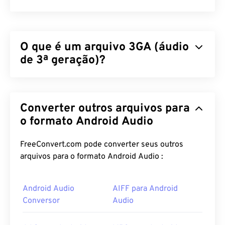
O que é um arquivo 3GA (áudio
de 3ª geração)?
O formato de arquivo de áudio de 3ª geração (3GA)
é a parte do fluxo de áudio de um contêiner
Converter outros arquivos para
multimídia 3GPP e foi projetado para redes móveis
3G
do Sistema Universal de Telecomunicações
o formato Android Audio
Móveis (UMTS)
. Como os arquivos 3GA são
altamente compactados e focados em sinais de
FreeConvert.com pode converter seus outros
banda estreita, eles não são adequados para
arquivos para o formato Android Audio :
arquivos de música.
Android Audio
AIFF para Android
Como abrir um arquivo 3GA?
Conversor
Audio
Por padrão, os arquivos 3GA abrem no
VLC Media