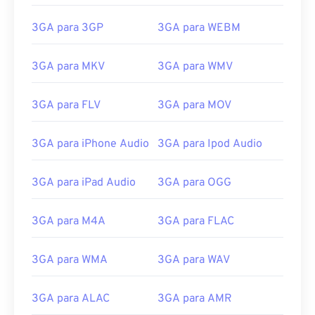
3GA para 3GP
3GA para WEBM
3GA para MKV
3GA para WMV
3GA para FLV
3GA para MOV
3GA para iPhone Audio
3GA para Ipod Audio
00
00
00
00
00
00
00
00
3GA para iPad Audio
3GA para OGG
3GA para M4A
3GA para FLAC
00
00
00
00
00
00
00
00
3GA para WMA
3GA para WAV
01
01
01
01
01
01
01
01
02
02
02
02
02
02
02
02
3GA para ALAC
3GA para AMR
03
03
03
03
03
03
03
03