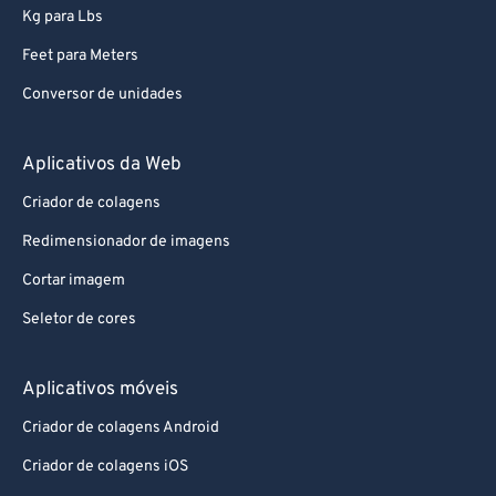
Kg para Lbs
70
70
Feet para Meters
71
71
Conversor de unidades
72
72
73
73
Aplicativos da Web
74
74
Criador de colagens
75
75
Redimensionador de imagens
76
76
Cortar imagem
77
77
Seletor de cores
78
78
79
79
Aplicativos móveis
80
80
Criador de colagens Android
81
81
Criador de colagens iOS
82
82