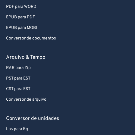
56
56
56
56
56
56
PDF para WORD
57
57
57
57
57
57
EPUB para PDF
58
58
58
58
58
58
EPUB para MOBI
59
59
59
59
59
59
Conversor de documentos
60
60
61
61
Arquivo & Tempo
62
62
RAR para Zip
63
63
PST para EST
64
64
CST para EST
65
65
Conversor de arquivo
66
66
67
67
Conversor de unidades
68
68
Lbs para Kg
69
69