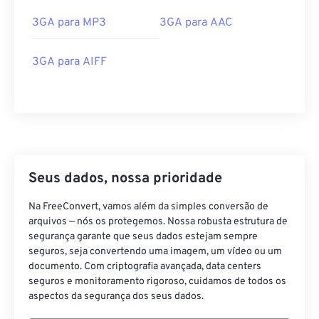
04
04
04
04
04
04
04
04
3GA para MP3
3GA para AAC
05
05
05
05
05
05
05
05
3GA para AIFF
06
06
06
06
06
06
06
06
07
07
07
07
07
07
07
07
08
08
08
08
08
08
08
08
09
09
09
09
09
09
09
09
10
10
10
10
10
10
10
10
Seus dados, nossa prioridade
11
11
11
11
11
11
11
11
Na FreeConvert, vamos além da simples conversão de
12
12
12
12
12
12
12
12
arquivos — nós os protegemos. Nossa robusta estrutura de
13
13
13
13
13
13
13
13
segurança garante que seus dados estejam sempre
seguros, seja convertendo uma imagem, um vídeo ou um
14
14
14
14
14
14
14
14
documento. Com criptografia avançada, data centers
seguros e monitoramento rigoroso, cuidamos de todos os
15
15
15
15
15
15
15
15
aspectos da segurança dos seus dados.
16
16
16
16
16
16
16
16