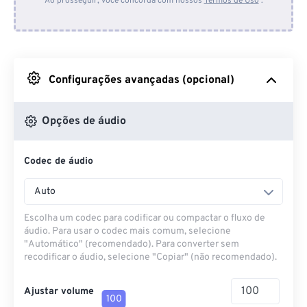
Ao prosseguir, você concorda com nossos
Termos de Uso
.
Do Dropbox
Do Google Drive
Configurações avançadas (opcional)
Do OneDrive
Opções de áudio
Codec de áudio
Da URL
Auto
Escolha um codec para codificar ou compactar o fluxo de
áudio. Para usar o codec mais comum, selecione
"Automático" (recomendado). Para converter sem
recodificar o áudio, selecione "Copiar" (não recomendado).
Ajustar volume
100