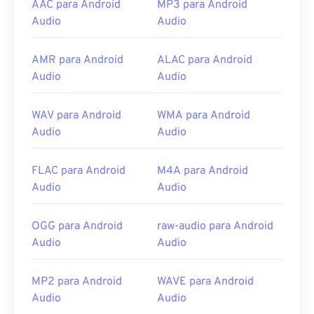
Player
e
no QuickTime para Mac
. Eles também
AAC para Android
MP3 para Android
abrem nos aplicativos de gravação de voz da
Audio
Audio
maioria dos celulares. Como é comum usar
arquivos 3GA para mensagens MMS, a maioria
dos
AMR para Android
ALAC para Android
dispositivos móveis 3G
consegue abri-los.
Audio
Audio
Outros programas que podem abrir arquivos 3GA
incluem
Media Player Classic
,
RealPlayer
e
WAV para Android
WMA para Android
MPlayer
. Se estiver com problemas para abrir um
Audio
Audio
arquivo 3GA, renomeie-o para incluir a extensão
"3GP" e tente abri-lo novamente.
FLAC para Android
M4A para Android
Desenvolvido por:
Projeto de Parceria de 3ª
Audio
Audio
Geração (3GPP)
Lançamento inicial:
1999
OGG para Android
raw-audio para Android
Audio
Audio
Links úteis:
https://en.wikipedia.org/wiki/Adaptive_Multi-
MP2 para Android
WAVE para Android
Rate_audio_codec
Audio
Audio
https://download.cnet.com/s/3ga-player/