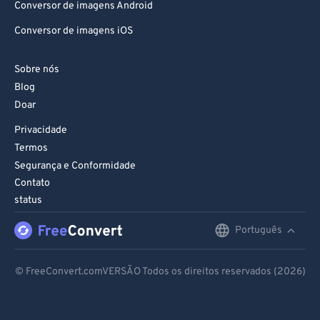
Conversor de imagens Android
83
83
Conversor de imagens iOS
84
84
85
85
Sobre nós
Blog
86
86
Doar
87
87
Privacidade
88
88
Termos
89
89
Segurança e Conformidade
Contato
90
90
status
91
91
Português
English
92
92
93
93
Deutsch
© FreeConvert.comVERSÃO Todos os direitos reservados (2026)
94
94
Español
95
95
Français