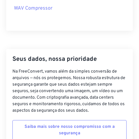
15
15
15
15
15
15
15
15
WAV Compressor
16
16
16
16
16
16
16
16
17
17
17
17
17
17
17
17
18
18
18
18
18
18
18
18
19
19
19
19
19
19
19
19
Seus dados, nossa prioridade
20
20
20
20
20
20
20
20
21
21
21
21
21
21
21
21
Na FreeConvert, vamos além da simples conversão de
arquivos — nós os protegemos. Nossa robusta estrutura de
22
22
22
22
22
22
22
22
segurança garante que seus dados estejam sempre
23
23
23
23
23
23
23
23
seguros, seja convertendo uma imagem, um vídeo ou um
documento. Com criptografia avançada, data centers
24
24
24
24
24
24
seguros e monitoramento rigoroso, cuidamos de todos os
aspectos da segurança dos seus dados.
25
25
25
25
25
25
26
26
26
26
26
26
Saiba mais sobre nosso compromisso com a
27
27
27
27
27
27
segurança