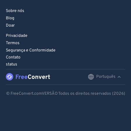
94
94
Sobre nós
95
95
Blog
96
96
Doar
97
97
Privacidade
Termos
98
98
Segurança e Conformidade
99
99
Contato
status
Português
English
Deutsch
© FreeConvert.comVERSÃO Todos os direitos reservados (2026)
Español
Français
Português