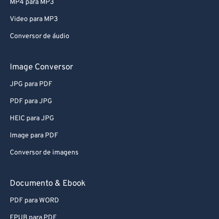
54
54
54
54
54
54
MP4 para MP3
55
55
55
55
55
55
Video para MP3
56
56
56
56
56
56
Conversor de áudio
57
57
57
57
57
57
Image Conversor
58
58
58
58
58
58
59
59
59
59
59
59
JPG para PDF
60
60
PDF para JPG
61
61
HEIC para JPG
62
62
Image para PDF
63
63
Conversor de imagens
64
64
Documento & Ebook
65
65
66
66
PDF para WORD
67
67
EPUB para PDF