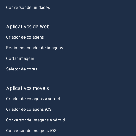
81
81
Conversor de unidades
82
82
Aplicativos da Web
83
83
Criador de colagens
84
84
Redimensionador de imagens
85
85
86
86
Cortar imagem
87
87
Seletor de cores
88
88
Aplicativos móveis
89
89
Criador de colagens Android
90
90
Criador de colagens iOS
91
91
Conversor de imagens Android
92
92
93
93
Conversor de imagens iOS