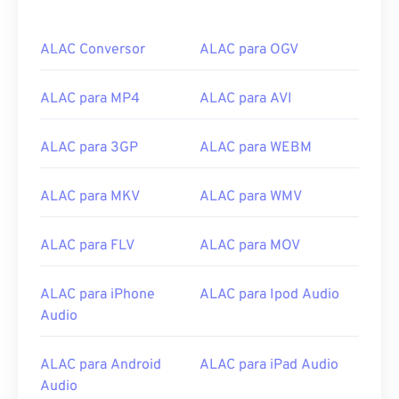
ALAC Conversor
ALAC para OGV
ALAC para MP4
ALAC para AVI
ALAC para 3GP
ALAC para WEBM
ALAC para MKV
ALAC para WMV
ALAC para FLV
ALAC para MOV
00
00
00
00
00
00
00
00
ALAC para iPhone
ALAC para Ipod Audio
Audio
00
00
00
00
00
00
00
00
ALAC para Android
ALAC para iPad Audio
Audio
01
01
01
01
01
01
01
01