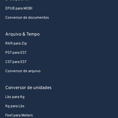
68
68
EPUB para MOBI
69
69
Conversor de documentos
70
70
Arquivo & Tempo
71
71
72
72
RAR para Zip
73
73
PST para EST
74
74
CST para EST
75
75
Conversor de arquivo
76
76
Conversor de unidades
77
77
Lbs para Kg
78
78
79
79
Kg para Lbs
80
80
Feet para Meters