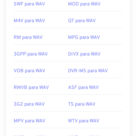
Windows Media Player
. Alternativamente,
SWF para WAV
MOD para WAV
programas como
iTunes
,
VLC Media Player
e
QuickTime
também podem ser usados ​​para abrir e
M4V para WAV
QT para WAV
reproduzir arquivos WAV.
Devido à qualidade superior e sem compressão
RM para WAV
MPG para WAV
dos arquivos
WAV
, eles são adequados para
importação em programas de edição, produção e
manipulação musical.
O UltraMixer
é um software
3GPP para WAV
DIVX para WAV
multi-sistema operacional para DJs, no qual
arquivos WAV funcionam bem.
O Elmedia Player
VOB para WAV
DVR-MS para WAV
também suporta arquivos WAV.
Desenvolvido por:
Microsoft
,
IBM
RMVB para WAV
ASF para WAV
Lançamento inicial:
1991
3G2 para WAV
TS para WAV
Links úteis:
https://en.wikipedia.org/wiki/WAV
MPV para WAV
WTV para WAV
https://www.techopedia.com/definition/12636/wavefor
audio-wav