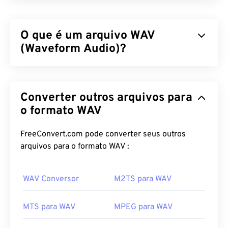
O que é um arquivo WAV
(Waveform Audio)?
Waveform Audio (WAV) é o formato de áudio digital
mais popular para arquivos de áudio não
Converter outros arquivos para
compactados. WAV é o resultado da iteração entre
IBM e Windows de um
o formato WAV
Resource Interchange File
Format (RIFF)
. Os arquivos WAV são muito
maiores que os arquivos
M4A
e
MP3
, o que os
FreeConvert.com pode converter seus outros
torna menos práticos para uso doméstico em
arquivos para o formato WAV :
players portáteis. Sua qualidade, no entanto,
supera a de M4A e MP3.
WAV Conversor
M2TS para WAV
Como abrir um arquivo WAV?
MTS para WAV
MPEG para WAV
O player padrão para abrir arquivos WAV é
o