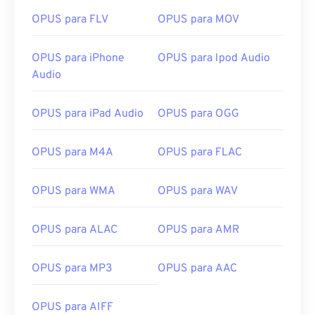
OPUS para FLV
OPUS para MOV
OPUS para iPhone
OPUS para Ipod Audio
Audio
OPUS para iPad Audio
OPUS para OGG
00
00
00
00
00
00
00
00
OPUS para M4A
OPUS para FLAC
OPUS para WMA
OPUS para WAV
00
00
00
00
00
00
00
00
01
01
01
01
01
01
01
01
OPUS para ALAC
OPUS para AMR
02
02
02
02
02
02
02
02
03
03
03
03
03
03
03
03
OPUS para MP3
OPUS para AAC
04
04
04
04
04
04
04
04
OPUS para AIFF