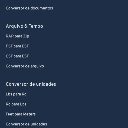
58
58
58
58
58
58
Conversor de documentos
59
59
59
59
59
59
60
60
Arquivo & Tempo
61
61
RAR para Zip
62
62
PST para EST
63
63
CST para EST
64
64
Conversor de arquivo
65
65
66
66
Conversor de unidades
67
67
Lbs para Kg
68
68
Kg para Lbs
69
69
Feet para Meters
70
70
Conversor de unidades