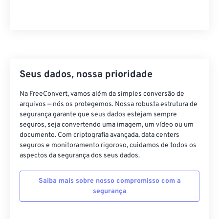
05
05
05
05
05
05
05
05
06
06
06
06
06
06
06
06
07
07
07
07
07
07
07
07
08
08
08
08
08
08
08
08
09
09
09
09
09
09
09
09
Seus dados, nossa prioridade
10
10
10
10
10
10
10
10
Na FreeConvert, vamos além da simples conversão de
11
11
11
11
11
11
11
11
arquivos — nós os protegemos. Nossa robusta estrutura de
segurança garante que seus dados estejam sempre
12
12
12
12
12
12
12
12
seguros, seja convertendo uma imagem, um vídeo ou um
13
13
13
13
13
13
13
13
documento. Com criptografia avançada, data centers
seguros e monitoramento rigoroso, cuidamos de todos os
14
14
14
14
14
14
14
14
aspectos da segurança dos seus dados.
15
15
15
15
15
15
15
15
Saiba mais sobre nosso compromisso com a
16
16
16
16
16
16
16
16
segurança
17
17
17
17
17
17
17
17
18
18
18
18
18
18
18
18