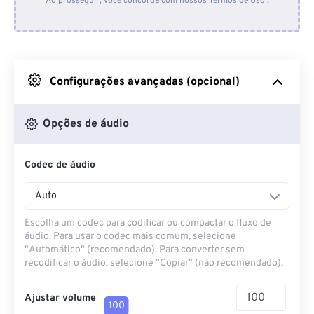
Ao prosseguir, você concorda com nossos
Termos de Uso
.
Do Dropbox
Do Google Drive
Configurações avançadas (opcional)
Do OneDrive
Opções de áudio
Codec de áudio
Da URL
Auto
Escolha um codec para codificar ou compactar o fluxo de
áudio. Para usar o codec mais comum, selecione
"Automático" (recomendado). Para converter sem
recodificar o áudio, selecione "Copiar" (não recomendado).
Ajustar volume
100