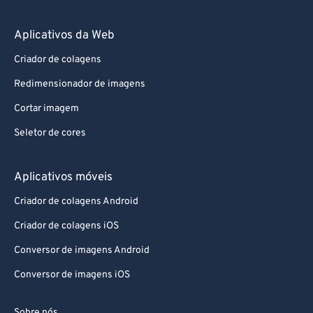
71
71
72
72
Aplicativos da Web
73
73
Criador de colagens
74
74
Redimensionador de imagens
75
75
Cortar imagem
76
76
Seletor de cores
77
77
78
78
Aplicativos móveis
79
79
Criador de colagens Android
80
80
Criador de colagens iOS
81
81
Conversor de imagens Android
82
82
Conversor de imagens iOS
83
83
84
84
Sobre nós