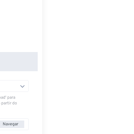
oad' para
 partir do
Navegar