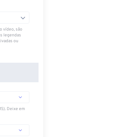
o vídeo, são
as legendas
ivadas ou
MS). Deixe em