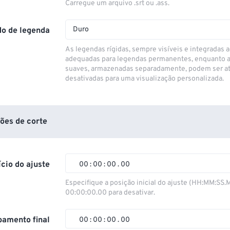
Carregue um arquivo .srt ou .ass.
Duro
o de legenda
As legendas rígidas, sempre visíveis e integradas a
adequadas para legendas permanentes, enquanto 
suaves, armazenadas separadamente, podem ser at
desativadas para uma visualização personalizada.
ões de corte
ício do ajuste
00
:
00
:
00
.
00
00
00
00
00
Especifique a posição inicial do ajuste (HH:MM:SS.
00:00:00.00 para desativar.
01
01
01
01
02
02
02
02
amento final
00
:
00
:
00
.
00