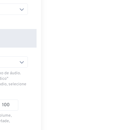
xo de áudio.
tico"
udio, selecione
volume,
etade,