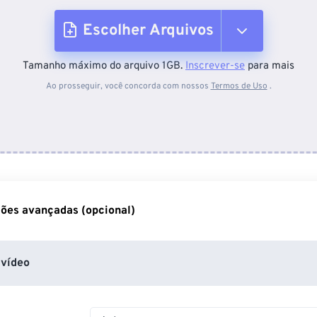
Escolher Arquivos
Tamanho máximo do arquivo 1GB.
Inscrever-se
para mais
Do dispositivo
Ao prosseguir, você concorda com nossos
Termos de Uso
.
Do Dropbox
Do Google Drive
ões avançadas (opcional)
Do OneDrive
vídeo
Da URL