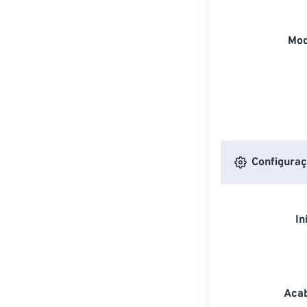
Mod
Configuraç
In
Acab