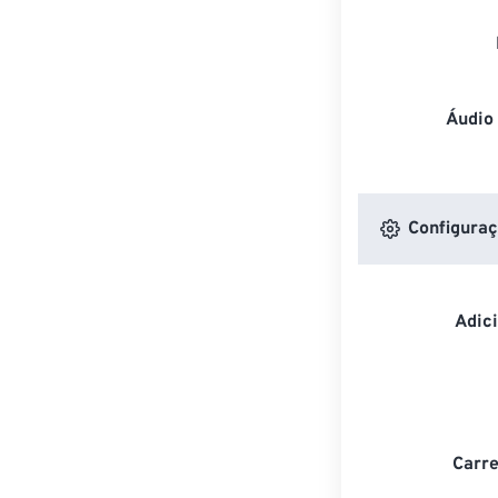
Áudio
Configuraç
Adic
Carre