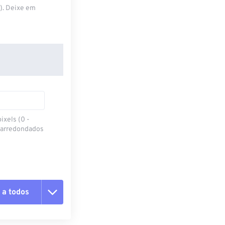
S). Deixe em
ixels (0 -
 arredondados
 a todos
 as opções
da predefinição