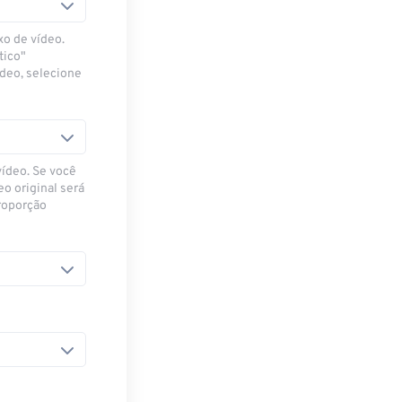
xo de vídeo.
tico"
ídeo, selecione
vídeo. Se você
eo original será
proporção