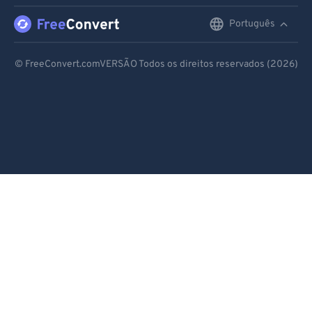
93
93
Português
English
94
94
Deutsch
95
95
© FreeConvert.comVERSÃO Todos os direitos reservados (2026)
96
96
Español
97
97
Français
98
98
Português
99
99
Italiano
Dutch
日本語
简体中文
繁體中文
한국어