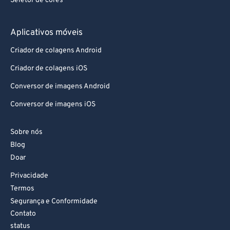
Seletor de cores
80
80
81
81
Aplicativos móveis
82
82
Criador de colagens Android
83
83
Criador de colagens iOS
84
84
Conversor de imagens Android
85
85
Conversor de imagens iOS
86
86
87
87
Sobre nós
Blog
88
88
Doar
89
89
Privacidade
90
90
Termos
Segurança e Conformidade
91
91
Contato
92
92
status