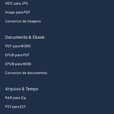
HEIC para JPG
54
54
54
54
54
54
Image para PDF
55
55
55
55
55
55
Conversor de imagens
56
56
56
56
56
56
57
57
57
57
57
57
Documento & Ebook
58
58
58
58
58
58
PDF para WORD
59
59
59
59
59
59
EPUB para PDF
60
60
EPUB para MOBI
61
61
Conversor de documentos
62
62
63
63
Arquivo & Tempo
64
64
RAR para Zip
65
65
PST para EST
66
66