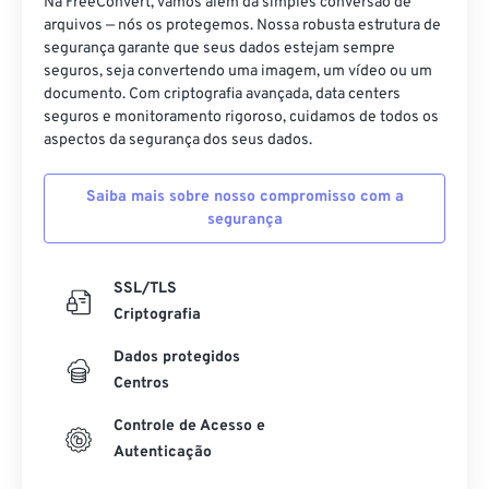
Na FreeConvert, vamos além da simples conversão de
14
14
14
14
14
14
14
14
arquivos — nós os protegemos. Nossa robusta estrutura de
segurança garante que seus dados estejam sempre
15
15
15
15
15
15
15
15
seguros, seja convertendo uma imagem, um vídeo ou um
16
16
16
16
16
16
16
16
documento. Com criptografia avançada, data centers
seguros e monitoramento rigoroso, cuidamos de todos os
17
17
17
17
17
17
17
17
aspectos da segurança dos seus dados.
18
18
18
18
18
18
18
18
Saiba mais sobre nosso compromisso com a
19
19
19
19
19
19
19
19
segurança
20
20
20
20
20
20
20
20
21
21
21
21
21
21
21
21
SSL/TLS
22
22
22
22
22
22
22
22
Criptografia
23
23
23
23
23
23
23
23
Dados protegidos
Centros
24
24
24
24
24
24
25
25
25
25
25
25
Controle de Acesso e
Autenticação
26
26
26
26
26
26