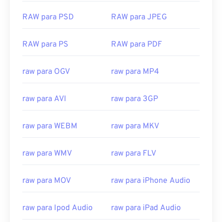
RAW para PSD
RAW para JPEG
RAW para PS
RAW para PDF
raw para OGV
raw para MP4
raw para AVI
raw para 3GP
raw para WEBM
raw para MKV
raw para WMV
raw para FLV
00
00
00
00
00
00
00
00
raw para MOV
raw para iPhone Audio
raw para Ipod Audio
raw para iPad Audio
00
00
00
00
00
00
00
00