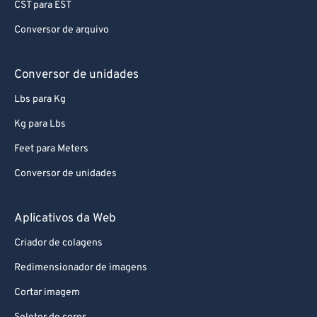
CST para EST
67
67
Conversor de arquivo
68
68
69
69
Conversor de unidades
70
70
Lbs para Kg
71
71
Kg para Lbs
72
72
Feet para Meters
73
73
Conversor de unidades
74
74
75
75
Aplicativos da Web
76
76
Criador de colagens
77
77
Redimensionador de imagens
78
78
Cortar imagem
79
79