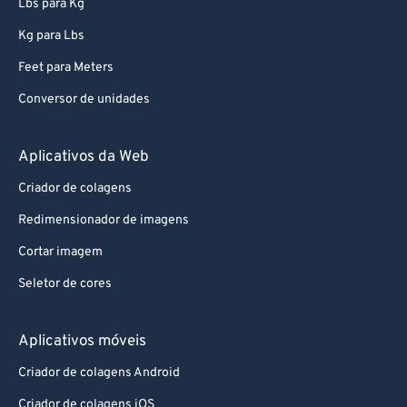
Lbs para Kg
69
69
Kg para Lbs
70
70
Feet para Meters
71
71
Conversor de unidades
72
72
73
73
Aplicativos da Web
74
74
Criador de colagens
75
75
Redimensionador de imagens
76
76
Cortar imagem
77
77
Seletor de cores
78
78
79
79
Aplicativos móveis
80
80
Criador de colagens Android
81
81
Criador de colagens iOS