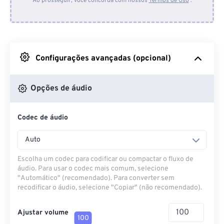
Ao prosseguir, você concorda com nossos
Termos de Uso
.
Do Dropbox
Do Google Drive
Configurações avançadas (opcional)
Do OneDrive
Opções de áudio
Codec de áudio
Da URL
Auto
Escolha um codec para codificar ou compactar o fluxo de
áudio. Para usar o codec mais comum, selecione
"Automático" (recomendado). Para converter sem
recodificar o áudio, selecione "Copiar" (não recomendado).
Ajustar volume
100