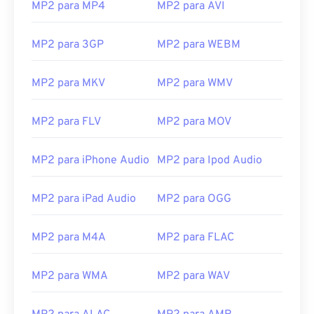
MP2 para MP4
MP2 para AVI
MP2 para 3GP
MP2 para WEBM
MP2 para MKV
MP2 para WMV
MP2 para FLV
MP2 para MOV
MP2 para iPhone Audio
MP2 para Ipod Audio
00
00
00
00
00
00
00
00
MP2 para iPad Audio
MP2 para OGG
MP2 para M4A
MP2 para FLAC
00
00
00
00
00
00
00
00
01
01
01
01
01
01
01
01
MP2 para WMA
MP2 para WAV
02
02
02
02
02
02
02
02