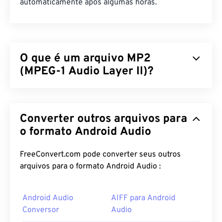
automaticamente após algumas horas.
O que é um arquivo MP2
(MPEG-1 Audio Layer II)?
MPEG-1 Audio Layer II (MP2) é um padrão de
codificação de áudio gratuito, de código aberto e
Converter outros arquivos para
não patenteado. Usos comuns do MP2 incluem
transmissão de áudio digital (
o formato Android Audio
DAB
), transmissão
de vídeo digital (
DVB
) e disco versátil digital (
DVD
). Este tipo de arquivo é mais comum entre
FreeConvert.com pode converter seus outros
radiodifusores profissionais do que entre
arquivos para o formato Android Audio :
consumidores.
Android Audio
AIFF para Android
Como abrir um arquivo MP2?
Conversor
Audio