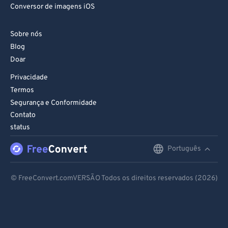
93
93
Conversor de imagens iOS
94
94
Sobre nós
95
95
Blog
96
96
Doar
97
97
Privacidade
98
98
Termos
Segurança e Conformidade
99
99
Contato
status
Português
English
Deutsch
© FreeConvert.comVERSÃO Todos os direitos reservados (2026)
Español
Français