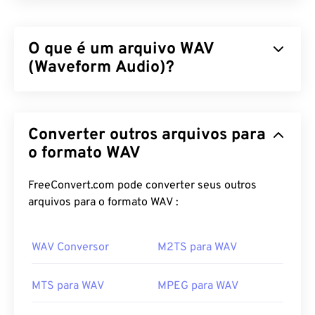
O que é um arquivo WAV
(Waveform Audio)?
Waveform Audio (WAV) é o formato de áudio digital
mais popular para arquivos de áudio não
Converter outros arquivos para
compactados. WAV é o resultado da iteração entre
IBM e Windows de um
o formato WAV
Resource Interchange File
Format (RIFF)
. Os arquivos WAV são muito
maiores que os arquivos
M4A
e
MP3
, o que os
FreeConvert.com pode converter seus outros
torna menos práticos para uso doméstico em
arquivos para o formato WAV :
players portáteis. Sua qualidade, no entanto,
supera a de M4A e MP3.
WAV Conversor
M2TS para WAV
Como abrir um arquivo WAV?
MTS para WAV
MPEG para WAV
O player padrão para abrir arquivos WAV é
o