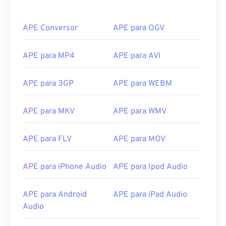
APE Conversor
APE para OGV
APE para MP4
APE para AVI
APE para 3GP
APE para WEBM
APE para MKV
APE para WMV
APE para FLV
APE para MOV
APE para iPhone Audio
APE para Ipod Audio
00
00
00
00
00
00
00
00
APE para Android
APE para iPad Audio
Audio
00
00
00
00
00
00
00
00