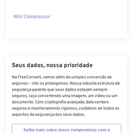
14
14
14
14
14
14
14
14
15
15
15
15
15
15
15
15
WAV Compressor
16
16
16
16
16
16
16
16
17
17
17
17
17
17
17
17
18
18
18
18
18
18
18
18
19
19
19
19
19
19
19
19
20
20
20
20
20
20
20
20
Seus dados, nossa prioridade
21
21
21
21
21
21
21
21
Na FreeConvert, vamos além da simples conversão de
22
22
22
22
22
22
22
22
arquivos — nós os protegemos. Nossa robusta estrutura de
segurança garante que seus dados estejam sempre
23
23
23
23
23
23
23
23
seguros, seja convertendo uma imagem, um vídeo ou um
24
24
24
24
24
24
documento. Com criptografia avançada, data centers
seguros e monitoramento rigoroso, cuidamos de todos os
25
25
25
25
25
25
aspectos da segurança dos seus dados.
26
26
26
26
26
26
Saiba mais sobre nosso compromisso com a
27
27
27
27
27
27