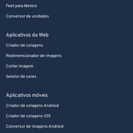
80
80
Feet para Meters
81
81
Conversor de unidades
82
82
83
83
Aplicativos da Web
84
84
Criador de colagens
85
85
Redimensionador de imagens
86
86
Cortar imagem
87
87
Seletor de cores
88
88
89
89
Aplicativos móveis
90
90
Criador de colagens Android
91
91
Criador de colagens iOS
92
92
Conversor de imagens Android