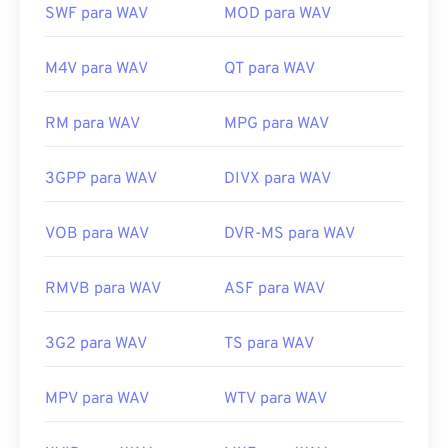
Windows Media Player
. Alternativamente,
SWF para WAV
MOD para WAV
programas como
iTunes
,
VLC Media Player
e
QuickTime
também podem ser usados ​​para abrir e
M4V para WAV
QT para WAV
reproduzir arquivos WAV.
Devido à qualidade superior e sem compressão
RM para WAV
MPG para WAV
dos arquivos
WAV
, eles são adequados para
importação em programas de edição, produção e
manipulação musical.
O UltraMixer
é um software
3GPP para WAV
DIVX para WAV
multi-sistema operacional para DJs, no qual
arquivos WAV funcionam bem.
O Elmedia Player
VOB para WAV
DVR-MS para WAV
também suporta arquivos WAV.
Desenvolvido por:
Microsoft
,
IBM
RMVB para WAV
ASF para WAV
Lançamento inicial:
1991
3G2 para WAV
TS para WAV
Links úteis:
https://en.wikipedia.org/wiki/WAV
MPV para WAV
WTV para WAV
https://www.techopedia.com/definition/12636/wavefor
audio-wav