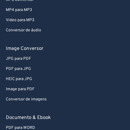
54
54
54
54
54
54
MP4 para MP3
55
55
55
55
55
55
Video para MP3
56
56
56
56
56
56
Conversor de áudio
57
57
57
57
57
57
58
58
58
58
58
58
Image Conversor
59
59
59
59
59
59
JPG para PDF
60
60
PDF para JPG
61
61
HEIC para JPG
62
62
Image para PDF
63
63
Conversor de imagens
64
64
65
65
Documento & Ebook
66
66
PDF para WORD