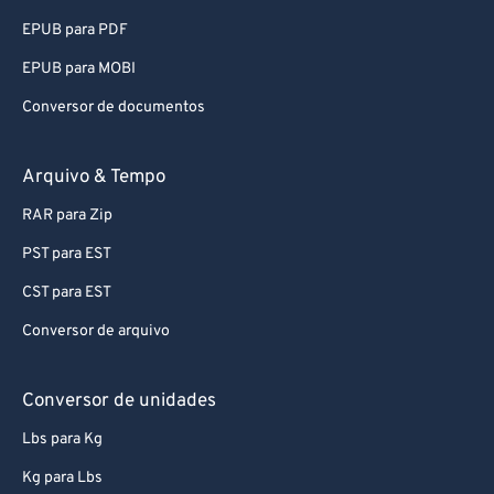
67
67
EPUB para PDF
68
68
EPUB para MOBI
69
69
Conversor de documentos
70
70
71
71
Arquivo & Tempo
72
72
RAR para Zip
73
73
PST para EST
74
74
CST para EST
75
75
Conversor de arquivo
76
76
77
77
Conversor de unidades
78
78
Lbs para Kg
79
79
Kg para Lbs