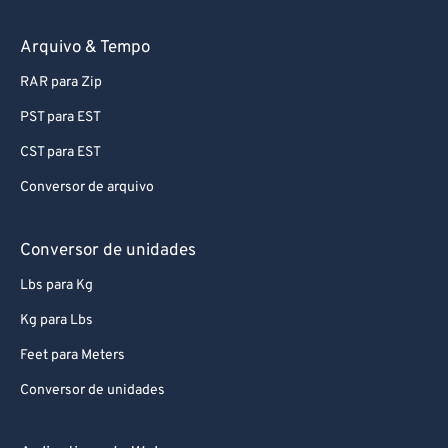
89
89
90
90
Arquivo & Tempo
91
91
RAR para Zip
92
92
PST para EST
93
93
CST para EST
94
94
Conversor de arquivo
95
95
96
96
Conversor de unidades
97
97
Lbs para Kg
98
98
Kg para Lbs
99
99
Feet para Meters
Conversor de unidades