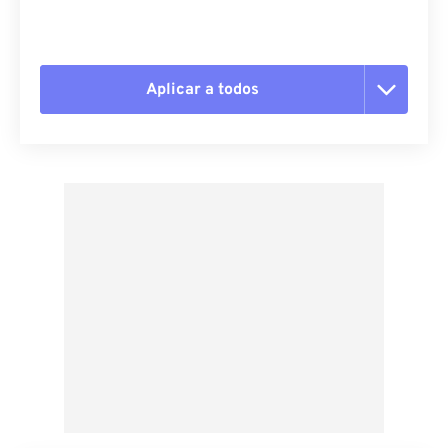
Aplicar a todos
Redefinir todas as opções
Aplicar a partir da predefinição
Salvar como predefinição