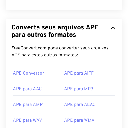
00
00
00
00
00
00
00
00
Converta seus arquivos APE
00
00
00
00
00
00
00
00
para outros formatos
01
01
01
01
01
01
01
01
FreeConvert.com pode converter seus arquivos
02
02
02
02
02
02
02
02
APE para estes outros formatos:
03
03
03
03
03
03
03
03
04
04
04
04
04
04
04
04
APE Conversor
APE para AIFF
05
05
05
05
05
05
05
05
APE para AAC
APE para MP3
06
06
06
06
06
06
06
06
07
07
07
07
07
07
07
07
APE para AMR
APE para ALAC
08
08
08
08
08
08
08
08
APE para WAV
APE para WMA
09
09
09
09
09
09
09
09