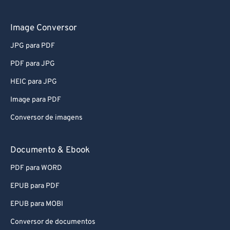
76
76
77
77
Image Conversor
78
78
JPG para PDF
79
79
PDF para JPG
80
80
HEIC para JPG
81
81
Image para PDF
82
82
Conversor de imagens
83
83
84
84
Documento & Ebook
85
85
PDF para WORD
86
86
EPUB para PDF
87
87
EPUB para MOBI
88
88
Conversor de documentos