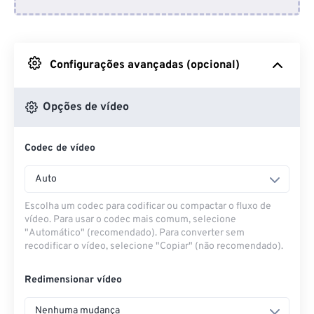
Do Dropbox
Do Google Drive
Configurações avançadas (opcional)
Do OneDrive
Opções de vídeo
Codec de vídeo
Da URL
Auto
Escolha um codec para codificar ou compactar o fluxo de
vídeo. Para usar o codec mais comum, selecione
"Automático" (recomendado). Para converter sem
recodificar o vídeo, selecione "Copiar" (não recomendado).
Redimensionar vídeo
Nenhuma mudança