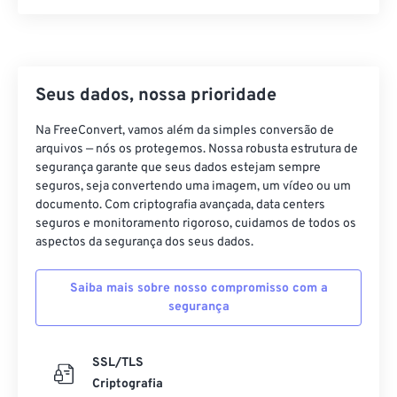
37
37
37
37
37
37
38
38
38
38
38
38
39
39
39
39
39
39
Seus dados, nossa prioridade
40
40
40
40
40
40
Na FreeConvert, vamos além da simples conversão de
41
41
41
41
41
41
arquivos — nós os protegemos. Nossa robusta estrutura de
segurança garante que seus dados estejam sempre
42
42
42
42
42
42
seguros, seja convertendo uma imagem, um vídeo ou um
documento. Com criptografia avançada, data centers
43
43
43
43
43
43
seguros e monitoramento rigoroso, cuidamos de todos os
44
44
44
44
44
44
aspectos da segurança dos seus dados.
45
45
45
45
45
45
Saiba mais sobre nosso compromisso com a
46
46
46
46
46
46
segurança
47
47
47
47
47
47
48
48
48
48
48
48
SSL/TLS
Criptografia
49
49
49
49
49
49