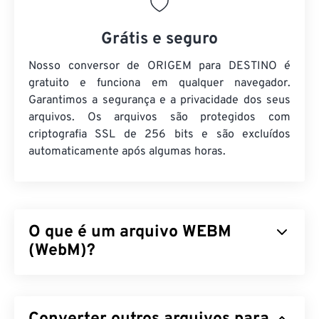
Grátis e seguro
Nosso conversor de ORIGEM para DESTINO é
gratuito e funciona em qualquer navegador.
Garantimos a segurança e a privacidade dos seus
arquivos. Os arquivos são protegidos com
criptografia SSL de 256 bits e são excluídos
automaticamente após algumas horas.
O que é um arquivo WEBM
(WebM)?
O WebM (WEBM) é um contêiner de arquivos
com
licença livre,
projetado para a web.
Especificamente, foi projetado para ser compatível