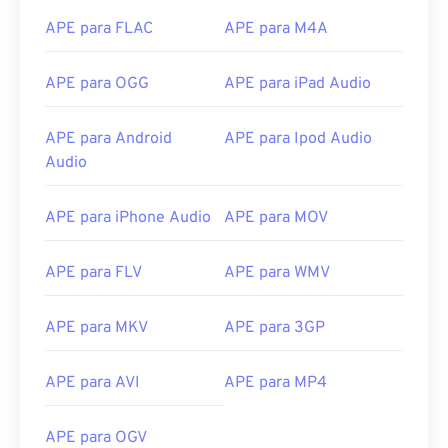
10
10
10
10
10
10
10
10
APE para FLAC
APE para M4A
11
11
11
11
11
11
11
11
12
12
12
12
12
12
12
12
APE para OGG
APE para iPad Audio
13
13
13
13
13
13
13
13
APE para Android
APE para Ipod Audio
14
14
14
14
14
14
14
14
Audio
15
15
15
15
15
15
15
15
16
16
16
16
16
16
16
16
APE para iPhone Audio
APE para MOV
17
17
17
17
17
17
17
17
APE para FLV
APE para WMV
18
18
18
18
18
18
18
18
19
19
19
19
19
19
19
19
APE para MKV
APE para 3GP
20
20
20
20
20
20
20
20
21
21
21
21
21
21
21
21
APE para AVI
APE para MP4
22
22
22
22
22
22
22
22
APE para OGV