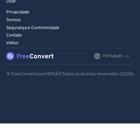
Doar
Privacidade
Termos
Segurança e Conformidade
Contato
status
Português
English
Deutsch
© FreeConvert.comVERSÃO Todos os direitos reservados (2026)
Español
Français
Português
Italiano
Dutch