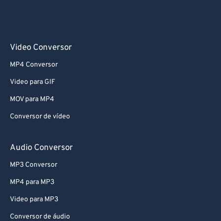
63
63
64
64
65
65
Video Conversor
66
66
MP4 Conversor
67
67
Video para GIF
68
68
MOV para MP4
69
69
Conversor de vídeo
70
70
71
71
Audio Conversor
72
72
MP3 Conversor
73
73
MP4 para MP3
74
74
Video para MP3
75
75
Conversor de áudio