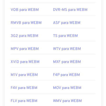
Desenvolvido por:
Google
;
CoreCodec, Inc.
VOB para WEBM
DVR-MS para WEBM
Lançamento inicial:
2010
Links úteis:
RMVB para WEBM
ASF para WEBM
https://en.wikipedia.org/wiki/WebM
3G2 para WEBM
TS para WEBM
https://tools.google.com/dlpage/webmmf/
MPV para WEBM
WTV para WEBM
XVID para WEBM
MXF para WEBM
M1V para WEBM
F4P para WEBM
F4V para WEBM
MOV para WEBM
FLV para WEBM
WMV para WEBM