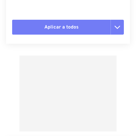
Aplicar a todos
Redefinir todas as opções
Aplicar a partir da predefinição
Salvar como predefinição