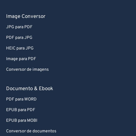
76
76
77
77
Image Conversor
78
78
JPG para PDF
79
79
PDF para JPG
80
80
HEIC para JPG
81
81
Image para PDF
82
82
Conversor de imagens
83
83
84
84
Documento & Ebook
85
85
PDF para WORD
86
86
EPUB para PDF
87
87
EPUB para MOBI
88
88
Conversor de documentos