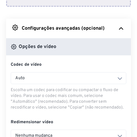
Do Dropbox
Do Google Drive
Configurações avançadas (opcional)
Do OneDrive
Opções de vídeo
Codec de vídeo
Da URL
Auto
Escolha um codec para codificar ou compactar o fluxo de
vídeo. Para usar o codec mais comum, selecione
"Automático" (recomendado). Para converter sem
recodificar o vídeo, selecione "Copiar" (não recomendado).
Redimensionar vídeo
Nenhuma mudança