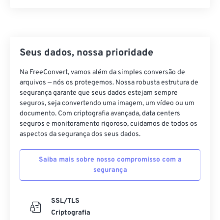
37
37
37
37
37
37
38
38
38
38
38
38
39
39
39
39
39
39
Seus dados, nossa prioridade
40
40
40
40
40
40
Na FreeConvert, vamos além da simples conversão de
41
41
41
41
41
41
arquivos — nós os protegemos. Nossa robusta estrutura de
segurança garante que seus dados estejam sempre
42
42
42
42
42
42
seguros, seja convertendo uma imagem, um vídeo ou um
documento. Com criptografia avançada, data centers
43
43
43
43
43
43
seguros e monitoramento rigoroso, cuidamos de todos os
44
44
44
44
44
44
aspectos da segurança dos seus dados.
45
45
45
45
45
45
Saiba mais sobre nosso compromisso com a
46
46
46
46
46
46
segurança
47
47
47
47
47
47
48
48
48
48
48
48
SSL/TLS
Criptografia
49
49
49
49
49
49