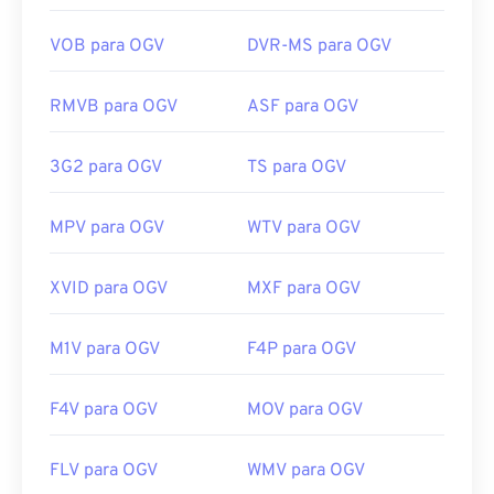
DirectShow, o filtro não é necessário.
VOB para OGV
DVR-MS para OGV
Desenvolvido por:
Fundação Xiph.Org
Lançamento inicial:
2017
RMVB para OGV
ASF para OGV
Links úteis:
https://en.wikipedia.org/wiki/Ogg
3G2 para OGV
TS para OGV
https://www.xiph.org/
MPV para OGV
WTV para OGV
XVID para OGV
MXF para OGV
M1V para OGV
F4P para OGV
F4V para OGV
MOV para OGV
FLV para OGV
WMV para OGV