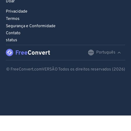
Doar
Privacidade
Termos
Segurança e Conformidade
Contato
status
Português
English
Deutsch
© FreeConvert.comVERSÃO Todos os direitos reservados (2026)
Español
Français
Português
Italiano
Dutch