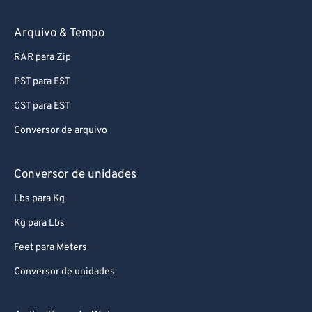
89
89
90
90
Arquivo & Tempo
91
91
RAR para Zip
92
92
PST para EST
93
93
CST para EST
94
94
Conversor de arquivo
95
95
96
96
Conversor de unidades
97
97
Lbs para Kg
98
98
Kg para Lbs
99
99
Feet para Meters
Conversor de unidades