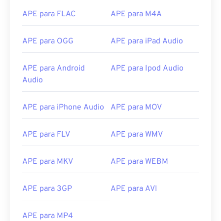
10
10
10
10
10
10
10
10
APE para FLAC
APE para M4A
11
11
11
11
11
11
11
11
12
12
12
12
12
12
12
12
APE para OGG
APE para iPad Audio
13
13
13
13
13
13
13
13
APE para Android
APE para Ipod Audio
14
14
14
14
14
14
14
14
Audio
15
15
15
15
15
15
15
15
16
16
16
16
16
16
16
16
APE para iPhone Audio
APE para MOV
17
17
17
17
17
17
17
17
APE para FLV
APE para WMV
18
18
18
18
18
18
18
18
19
19
19
19
19
19
19
19
APE para MKV
APE para WEBM
20
20
20
20
20
20
20
20
21
21
21
21
21
21
21
21
APE para 3GP
APE para AVI
22
22
22
22
22
22
22
22
APE para MP4