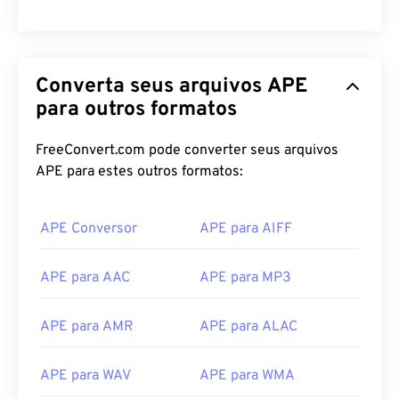
00
00
00
00
00
00
00
00
Converta seus arquivos APE
00
00
00
00
00
00
00
00
para outros formatos
01
01
01
01
01
01
01
01
FreeConvert.com pode converter seus arquivos
02
02
02
02
02
02
02
02
APE para estes outros formatos:
03
03
03
03
03
03
03
03
04
04
04
04
04
04
04
04
APE Conversor
APE para AIFF
05
05
05
05
05
05
05
05
APE para AAC
APE para MP3
06
06
06
06
06
06
06
06
07
07
07
07
07
07
07
07
APE para AMR
APE para ALAC
08
08
08
08
08
08
08
08
APE para WAV
APE para WMA
09
09
09
09
09
09
09
09