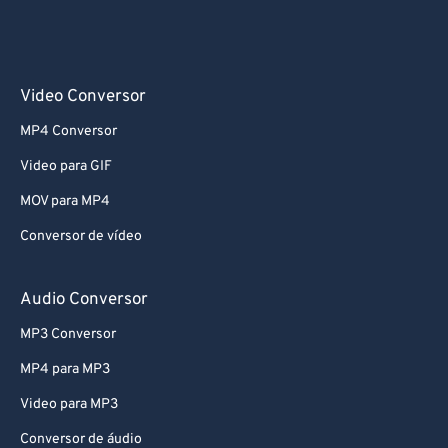
63
63
64
64
65
65
Video Conversor
66
66
MP4 Conversor
67
67
Video para GIF
68
68
MOV para MP4
69
69
Conversor de vídeo
70
70
71
71
Audio Conversor
72
72
MP3 Conversor
73
73
MP4 para MP3
74
74
Video para MP3
75
75
Conversor de áudio