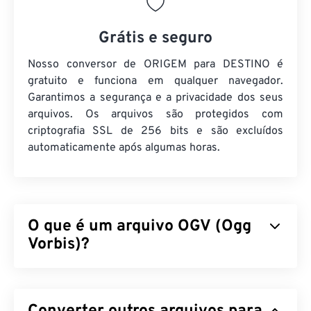
Grátis e seguro
Nosso conversor de ORIGEM para DESTINO é
gratuito e funciona em qualquer navegador.
Garantimos a segurança e a privacidade dos seus
arquivos. Os arquivos são protegidos com
criptografia SSL de 256 bits e são excluídos
automaticamente após algumas horas.
O que é um arquivo OGV (Ogg
Vorbis)?
Ogg Vorbis (OGV) é um formato e codec de
contêiner multimídia gratuito, de código aberto e
não patenteado. Faz parte da família de formatos e