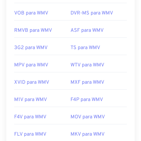
o processo de conversão pode causar perda de
qualidade da imagem. Se precisar de uma
VOB para WMV
DVR-MS para WMV
conversão,
o HandBrake
é uma ferramenta gratuita
e de código aberto para converter arquivos WMV.
RMVB para WMV
ASF para WMV
Desenvolvido por:
Microsoft
Lançamento inicial:
1999
3G2 para WMV
TS para WMV
Links úteis:
MPV para WMV
WTV para WMV
https://en.wikipedia.org/wiki/Windows_Media_Video
https://en.wikipedia.org/wiki/Advanced_Systems_Form
XVID para WMV
MXF para WMV
M1V para WMV
F4P para WMV
F4V para WMV
MOV para WMV
FLV para WMV
MKV para WMV