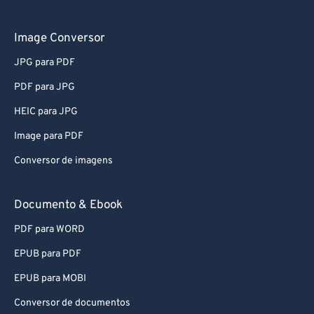
76
76
77
77
Image Conversor
78
78
JPG para PDF
79
79
PDF para JPG
80
80
HEIC para JPG
81
81
Image para PDF
82
82
Conversor de imagens
83
83
84
84
Documento & Ebook
85
85
PDF para WORD
86
86
EPUB para PDF
87
87
EPUB para MOBI
88
88
Conversor de documentos