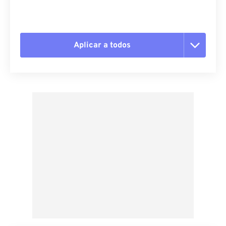
Aplicar a todos
Redefinir todas as opções
Aplicar a partir da predefinição
Salvar como predefinição