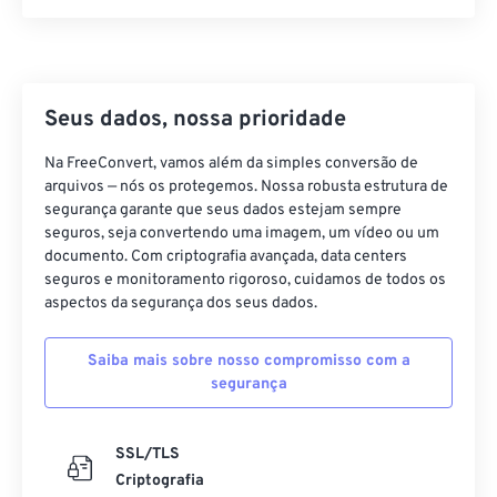
37
37
37
37
37
37
38
38
38
38
38
38
39
39
39
39
39
39
Seus dados, nossa prioridade
40
40
40
40
40
40
Na FreeConvert, vamos além da simples conversão de
41
41
41
41
41
41
arquivos — nós os protegemos. Nossa robusta estrutura de
segurança garante que seus dados estejam sempre
42
42
42
42
42
42
seguros, seja convertendo uma imagem, um vídeo ou um
documento. Com criptografia avançada, data centers
43
43
43
43
43
43
seguros e monitoramento rigoroso, cuidamos de todos os
44
44
44
44
44
44
aspectos da segurança dos seus dados.
45
45
45
45
45
45
Saiba mais sobre nosso compromisso com a
46
46
46
46
46
46
segurança
47
47
47
47
47
47
48
48
48
48
48
48
SSL/TLS
Criptografia
49
49
49
49
49
49