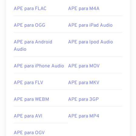
10
10
10
10
10
10
10
10
APE para FLAC
APE para M4A
11
11
11
11
11
11
11
11
12
12
12
12
12
12
12
12
APE para OGG
APE para iPad Audio
13
13
13
13
13
13
13
13
APE para Android
APE para Ipod Audio
14
14
14
14
14
14
14
14
Audio
15
15
15
15
15
15
15
15
16
16
16
16
16
16
16
16
APE para iPhone Audio
APE para MOV
17
17
17
17
17
17
17
17
APE para FLV
APE para MKV
18
18
18
18
18
18
18
18
19
19
19
19
19
19
19
19
APE para WEBM
APE para 3GP
20
20
20
20
20
20
20
20
21
21
21
21
21
21
21
21
APE para AVI
APE para MP4
22
22
22
22
22
22
22
22
APE para OGV