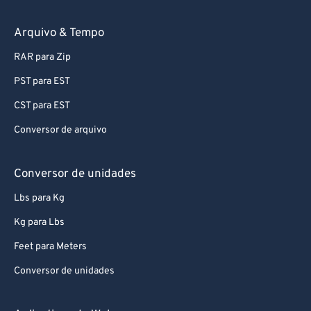
89
89
90
90
Arquivo & Tempo
91
91
RAR para Zip
92
92
PST para EST
93
93
CST para EST
94
94
Conversor de arquivo
95
95
96
96
Conversor de unidades
97
97
Lbs para Kg
98
98
Kg para Lbs
99
99
Feet para Meters
Conversor de unidades