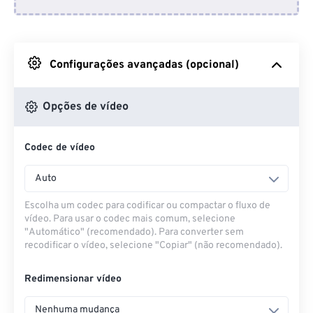
Do Dropbox
Do Google Drive
Configurações avançadas (opcional)
Do OneDrive
Opções de vídeo
Codec de vídeo
Da URL
Auto
Escolha um codec para codificar ou compactar o fluxo de
vídeo. Para usar o codec mais comum, selecione
"Automático" (recomendado). Para converter sem
recodificar o vídeo, selecione "Copiar" (não recomendado).
Redimensionar vídeo
Nenhuma mudança