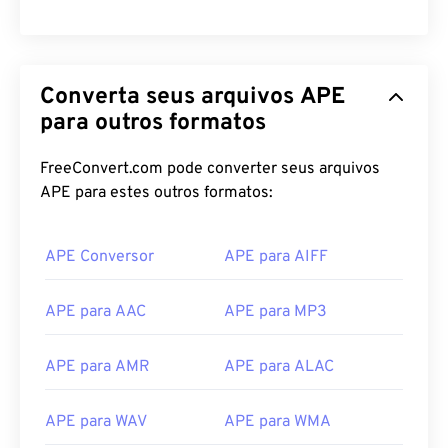
00
00
00
00
00
00
00
00
Converta seus arquivos APE
00
00
00
00
00
00
00
00
para outros formatos
01
01
01
01
01
01
01
01
FreeConvert.com pode converter seus arquivos
02
02
02
02
02
02
02
02
APE para estes outros formatos:
03
03
03
03
03
03
03
03
04
04
04
04
04
04
04
04
APE Conversor
APE para AIFF
05
05
05
05
05
05
05
05
APE para AAC
APE para MP3
06
06
06
06
06
06
06
06
07
07
07
07
07
07
07
07
APE para AMR
APE para ALAC
08
08
08
08
08
08
08
08
APE para WAV
APE para WMA
09
09
09
09
09
09
09
09