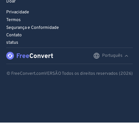
Doar
Privacidade
Termos
Segurança e Conformidade
Contato
status
Português
English
Deutsch
© FreeConvert.comVERSÃO Todos os direitos reservados (2026)
Español
Français
Português
Italiano
Dutch