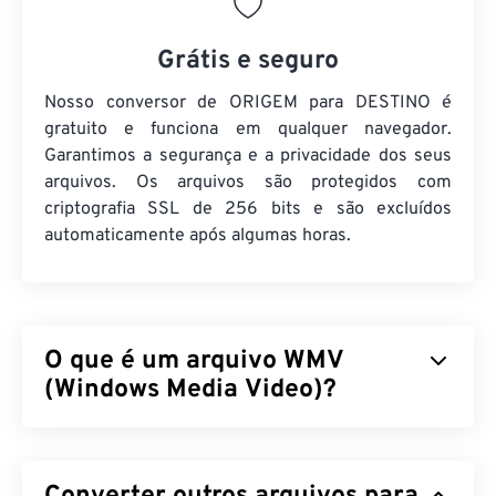
Grátis e seguro
Nosso conversor de ORIGEM para DESTINO é
gratuito e funciona em qualquer navegador.
Garantimos a segurança e a privacidade dos seus
arquivos. Os arquivos são protegidos com
criptografia SSL de 256 bits e são excluídos
automaticamente após algumas horas.
O que é um arquivo WMV
(Windows Media Video)?
O Windows Media Video (WMV) é um formato de
vídeo comum e amplamente suportado. Ele
compacta o tamanho do arquivo com um
codec
,