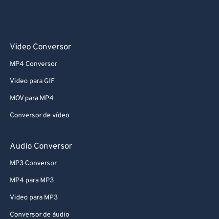
63
63
64
64
65
65
Video Conversor
66
66
MP4 Conversor
67
67
Video para GIF
68
68
MOV para MP4
69
69
Conversor de vídeo
70
70
71
71
Audio Conversor
72
72
MP3 Conversor
73
73
MP4 para MP3
74
74
Video para MP3
75
75
Conversor de áudio