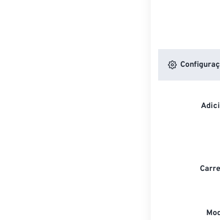
Configuraç
Adic
Carre
Mod