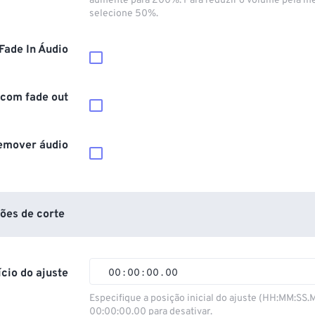
aumente para 200%. Para reduzir o volume pela m
selecione 50%.
Fade In Áudio
 com fade out
emover áudio
ões de corte
ício do ajuste
00
:
00
:
00
.
00
00
00
00
00
Especifique a posição inicial do ajuste (HH:MM:SS.
00:00:00.00 para desativar.