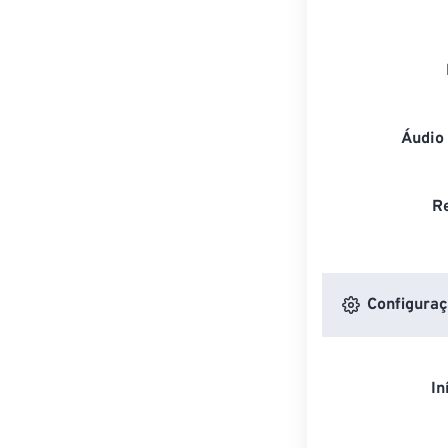
Áudio
R
Configuraç
In