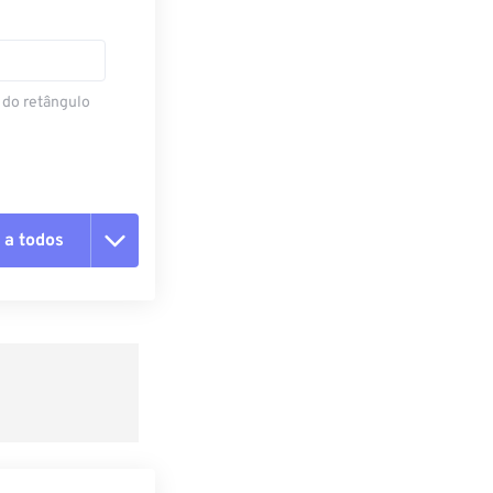
 do retângulo
 a todos
 as opções
da predefinição
definição