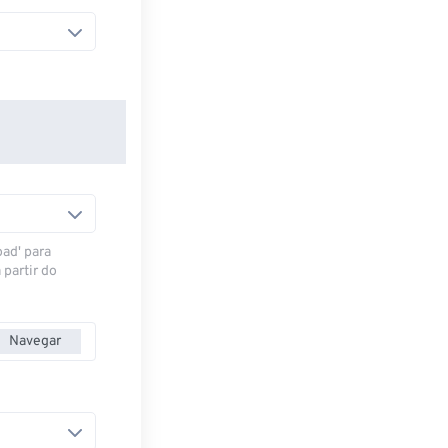
oad' para
 partir do
Navegar