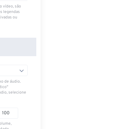
o vídeo, são
as legendas
ivadas ou
xo de áudio.
tico"
udio, selecione
volume,