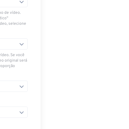
xo de vídeo.
tico"
ídeo, selecione
vídeo. Se você
eo original será
proporção