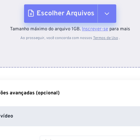
Escolher Arquivos
Tamanho máximo do arquivo 1GB.
Inscrever-se
para mais
Do dispositivo
Ao prosseguir, você concorda com nossos
Termos de Uso
.
Do Dropbox
Do Google Drive
ões avançadas (opcional)
Do OneDrive
vídeo
Da URL