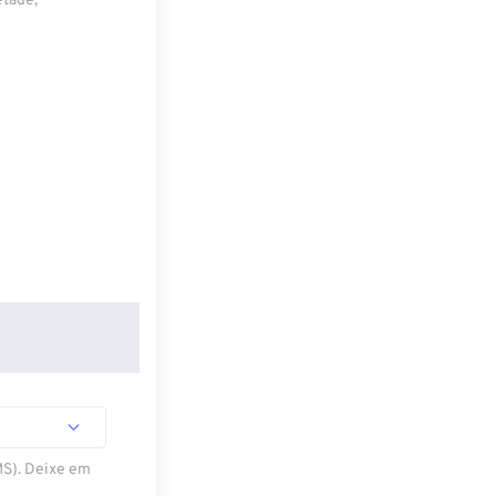
etade,
MS). Deixe em