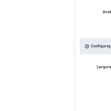
Acab
Configuraç
Largura