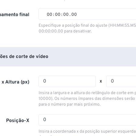
01
01
01
01
02
02
02
02
amento final
00
:
00
:
00
.
00
03
03
03
03
00
00
00
00
Especifique a posição final do ajuste (HH:MM:SS.M
00:00:00.00 para desativar.
04
04
04
04
01
01
01
01
05
05
05
05
02
02
02
02
06
06
06
06
03
03
03
03
ões de corte de vídeo
07
07
07
07
04
04
04
04
08
08
08
08
05
05
05
05
x
 x Altura (px)
09
09
09
09
06
06
06
06
Insira a largura e a altura do retângulo de corte em p
10
10
10
10
07
07
07
07
10000). Os números ímpares das dimensões serão
para o número par mais próximo.
11
11
11
11
08
08
08
08
12
12
12
12
09
09
09
09
Posição-X
13
13
13
13
10
10
10
10
Insira a coordenada x da posição superior esquerda