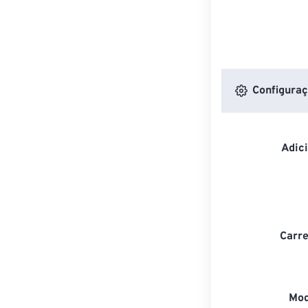
Configuraç
Adic
Carre
Mod