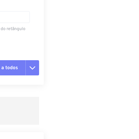
 do retângulo
 a todos
 as opções
da predefinição
definição