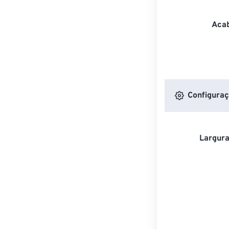
Acab
Configuraç
Largura