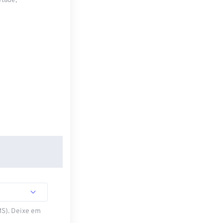
etade,
MS). Deixe em