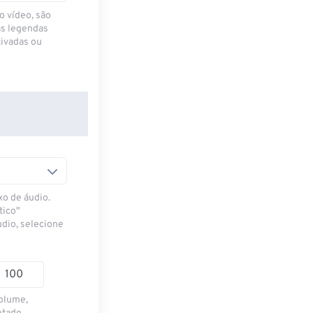
o vídeo, são
as legendas
ivadas ou
xo de áudio.
tico"
udio, selecione
volume,