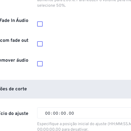
aumente para 200%. Para reduzir o volume pela m
selecione 50%.
Fade In Áudio
 com fade out
emover áudio
ões de corte
ício do ajuste
00
:
00
:
00
.
00
00
00
00
00
Especifique a posição inicial do ajuste (HH:MM:SS.
00:00:00.00 para desativar.