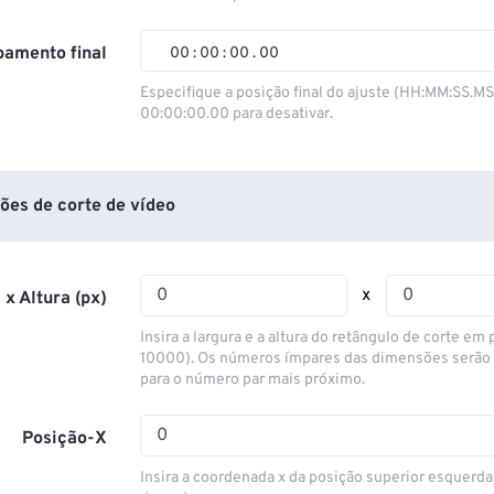
01
01
01
01
02
02
02
02
amento final
00
:
00
:
00
.
00
03
03
03
03
00
00
00
00
Especifique a posição final do ajuste (HH:MM:SS.M
00:00:00.00 para desativar.
04
04
04
04
01
01
01
01
05
05
05
05
02
02
02
02
06
06
06
06
03
03
03
03
ões de corte de vídeo
07
07
07
07
04
04
04
04
08
08
08
08
05
05
05
05
x
 x Altura (px)
09
09
09
09
06
06
06
06
Insira a largura e a altura do retângulo de corte em p
10
10
10
10
07
07
07
07
10000). Os números ímpares das dimensões serão
para o número par mais próximo.
11
11
11
11
08
08
08
08
12
12
12
12
09
09
09
09
Posição-X
13
13
13
13
10
10
10
10
Insira a coordenada x da posição superior esquerda