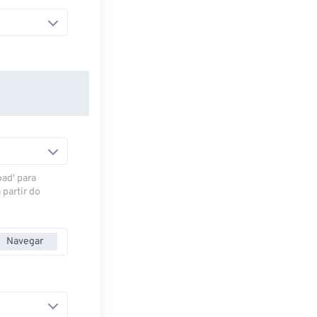
oad' para
 partir do
Navegar