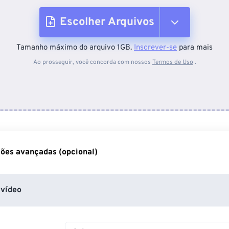
Escolher Arquivos
Tamanho máximo do arquivo 1GB.
Inscrever-se
para mais
Do dispositivo
Ao prosseguir, você concorda com nossos
Termos de Uso
.
Do Dropbox
Do Google Drive
ões avançadas (opcional)
Do OneDrive
vídeo
Da URL