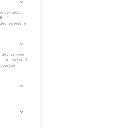
xo de vídeo.
tico"
ídeo, selecione
vídeo. Se você
eo original será
proporção