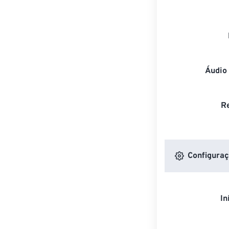
Áudio
R
Configuraç
In