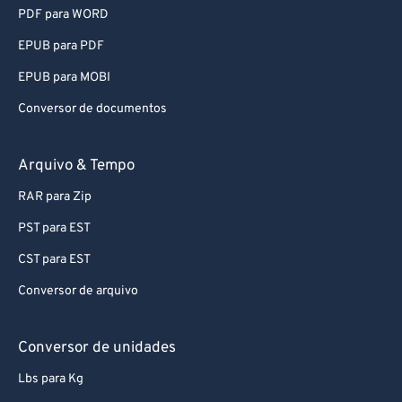
PDF para WORD
82
82
EPUB para PDF
83
83
EPUB para MOBI
84
84
Conversor de documentos
85
85
86
86
Arquivo & Tempo
87
87
RAR para Zip
88
88
PST para EST
89
89
CST para EST
90
90
Conversor de arquivo
91
91
92
92
Conversor de unidades
93
93
Lbs para Kg
94
94