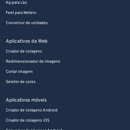
Kg para Lbs
95
95
Feet para Meters
96
96
Conversor de unidades
97
97
98
98
Aplicativos da Web
99
99
Criador de colagens
Redimensionador de imagens
Cortar imagem
Seletor de cores
Aplicativos móveis
Criador de colagens Android
Criador de colagens iOS