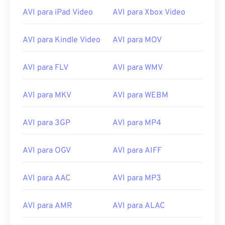
AVI para iPad Video
AVI para Xbox Video
03
03
03
03
03
03
03
03
04
04
04
04
04
04
04
04
AVI para Kindle Video
AVI para MOV
05
05
05
05
05
05
05
05
06
06
06
06
06
06
06
06
AVI para FLV
AVI para WMV
07
07
07
07
07
07
07
07
AVI para MKV
AVI para WEBM
08
08
08
08
08
08
08
08
09
09
09
09
09
09
09
09
AVI para 3GP
AVI para MP4
10
10
10
10
10
10
10
10
11
11
11
11
11
11
11
11
AVI para OGV
AVI para AIFF
12
12
12
12
12
12
12
12
AVI para AAC
AVI para MP3
13
13
13
13
13
13
13
13
14
14
14
14
14
14
14
14
AVI para AMR
AVI para ALAC
15
15
15
15
15
15
15
15