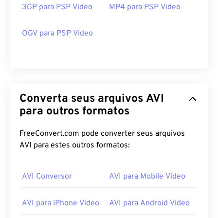
3GP para PSP Video
MP4 para PSP Video
OGV para PSP Video
Converta seus arquivos AVI
para outros formatos
FreeConvert.com pode converter seus arquivos
00
00
00
00
00
00
00
00
AVI para estes outros formatos:
AVI Conversor
AVI para Mobile Video
00
00
00
00
00
00
00
00
01
01
01
01
01
01
01
01
AVI para iPhone Video
AVI para Android Video
02
02
02
02
02
02
02
02