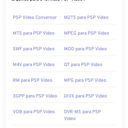
Como abrir um arquivo AVI?
A Microsoft oferece um
PSP Video Conversor
visualizador AVI
M2TS para PSP Video
gratuito e
para download. Outra maneira de visualizar um
arquivo AVI é usar uma versão do
Microsoft
MTS para PSP Video
MPEG para PSP Video
Windows Media Player
compatível com o sistema
operacional.
SWF para PSP Video
MOD para PSP Video
Embora os arquivos
AVI
sejam otimizados para a
internet, os reprodutores de mídia de hardware
M4V para PSP Video
QT para PSP Video
também os suportam. Se um arquivo AVI não abrir,
use
o VLC media player
.
RM para PSP Video
MPG para PSP Video
Desenvolvido por:
Microsoft
Lançamento inicial:
1992
3GPP para PSP Video
DIVX para PSP Video
Links úteis:
VOB para PSP Video
DVR-MS para PSP
https://en.wikipedia.org/wiki/Audio_Video_Interleave
Video
https://tools.ietf.org/html/rfc2361