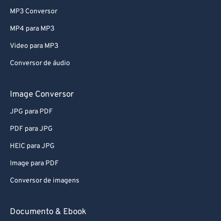
MP3 Conversor
69
69
MP4 para MP3
70
70
Video para MP3
71
71
Conversor de áudio
72
72
73
73
Image Conversor
74
74
JPG para PDF
75
75
PDF para JPG
76
76
HEIC para JPG
77
77
Image para PDF
78
78
Conversor de imagens
79
79
80
80
Documento & Ebook
81
81