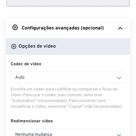
Do Dropbox
Do Google Drive
Configurações avançadas (opcional)
Do OneDrive
Opções de vídeo
Codec de vídeo
Da URL
Auto
Escolha um codec para codificar ou compactar o fluxo de
vídeo. Para usar o codec mais comum, selecione
"Automático" (recomendado). Para converter sem
recodificar o vídeo, selecione "Copiar" (não recomendado).
Redimensionar vídeo
Nenhuma mudança