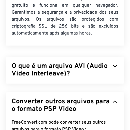
gratuito e funciona em qualquer navegador.
Garantimos a segurança e a privacidade dos seus
arquivos. Os arquivos são protegidos com
criptografia SSL de 256 bits e são excluídos
automaticamente após algumas horas.
O que é um arquivo AVI (Audio
Video Interleave)?
Audio Video Interleave (AVI) é um contêiner
multimídia desenvolvido pela Microsoft. AVI é
Converter outros arquivos para
descendente do
Resource Interchange File Format
(RIFF)
. Com a ajuda de programas de terceiros, o
o formato PSP Video
AVI pode suportar capítulos, legendas, menus,
streaming, anexos e contêineres 3D.
FreeConvert.com pode converter seus outros
arquivos para o formato PSP Video :