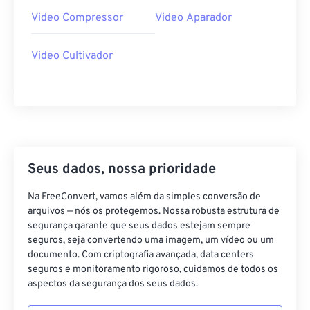
29
29
29
29
29
29
Video Compressor
Video Aparador
30
30
30
30
30
30
Video Cultivador
31
31
31
31
31
31
32
32
32
32
32
32
33
33
33
33
33
33
34
34
34
34
34
34
35
35
35
35
35
35
Seus dados, nossa prioridade
36
36
36
36
36
36
Na FreeConvert, vamos além da simples conversão de
37
37
37
37
37
37
arquivos — nós os protegemos. Nossa robusta estrutura de
38
38
38
38
38
38
segurança garante que seus dados estejam sempre
seguros, seja convertendo uma imagem, um vídeo ou um
39
39
39
39
39
39
documento. Com criptografia avançada, data centers
40
40
40
40
40
40
seguros e monitoramento rigoroso, cuidamos de todos os
aspectos da segurança dos seus dados.
41
41
41
41
41
41