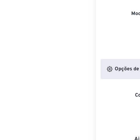
Mod
Opções de 
C
Aj