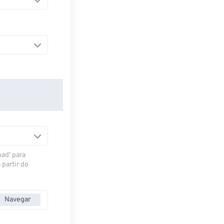
oad' para
 partir do
Navegar