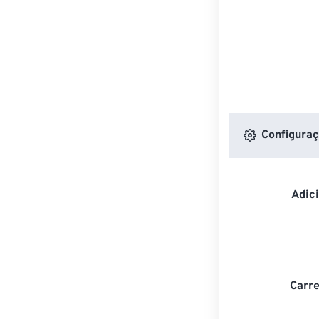
Configuraç
Adic
Carre