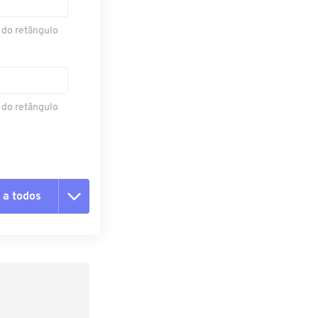
 do retângulo
 do retângulo
 a todos
 as opções
da predefinição
definição