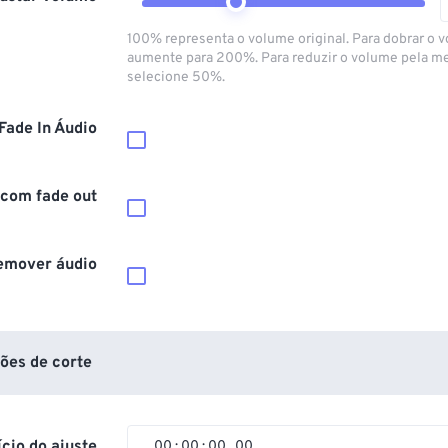
100% representa o volume original. Para dobrar o 
aumente para 200%. Para reduzir o volume pela m
selecione 50%.
Fade In Áudio
 com fade out
emover áudio
ões de corte
ício do ajuste
00
:
00
:
00
.
00