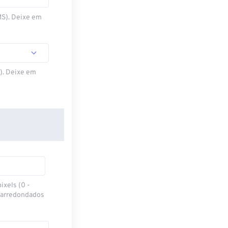
MS). Deixe em
S). Deixe em
ixels (0 -
 arredondados