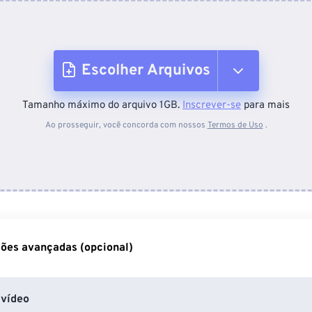
Escolher Arquivos
Tamanho máximo do arquivo 1GB.
Inscrever-se
para mais
Do dispositivo
Ao prosseguir, você concorda com nossos
Termos de Uso
.
Do Dropbox
Do Google Drive
ões avançadas (opcional)
Do OneDrive
vídeo
Da URL