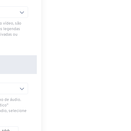
o vídeo, são
as legendas
ivadas ou
xo de áudio.
tico"
udio, selecione