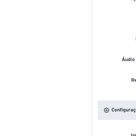
Áudio
R
Configuraç
In