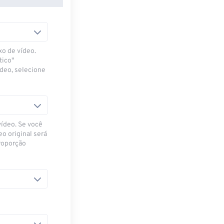
xo de vídeo.
tico"
ídeo, selecione
vídeo. Se você
eo original será
proporção