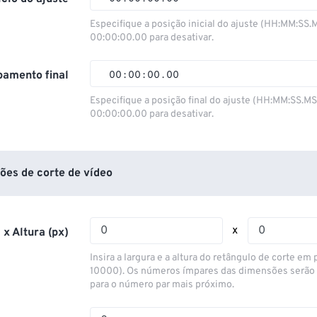
00
00
00
00
Especifique a posição inicial do ajuste (HH:MM:SS.
00:00:00.00 para desativar.
01
01
01
01
02
02
02
02
amento final
00
:
00
:
00
.
00
03
03
03
03
00
00
00
00
Especifique a posição final do ajuste (HH:MM:SS.M
00:00:00.00 para desativar.
04
04
04
04
01
01
01
01
05
05
05
05
02
02
02
02
06
06
06
06
03
03
03
03
ões de corte de vídeo
07
07
07
07
04
04
04
04
08
08
08
08
05
05
05
05
x
 x Altura (px)
09
09
09
09
06
06
06
06
Insira a largura e a altura do retângulo de corte em p
10
10
10
10
07
07
07
07
10000). Os números ímpares das dimensões serão
para o número par mais próximo.
11
11
11
11
08
08
08
08
12
12
12
12
09
09
09
09