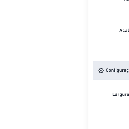
Acab
Configuraç
Largura