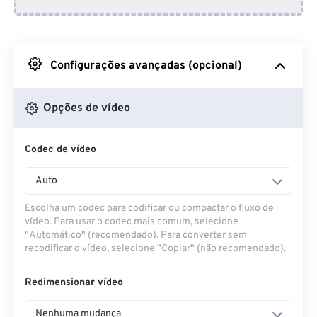
Do Dropbox
Do Google Drive
Configurações avançadas (opcional)
Do OneDrive
Opções de vídeo
Codec de vídeo
Da URL
Auto
Escolha um codec para codificar ou compactar o fluxo de
vídeo. Para usar o codec mais comum, selecione
"Automático" (recomendado). Para converter sem
recodificar o vídeo, selecione "Copiar" (não recomendado).
Redimensionar vídeo
Nenhuma mudança