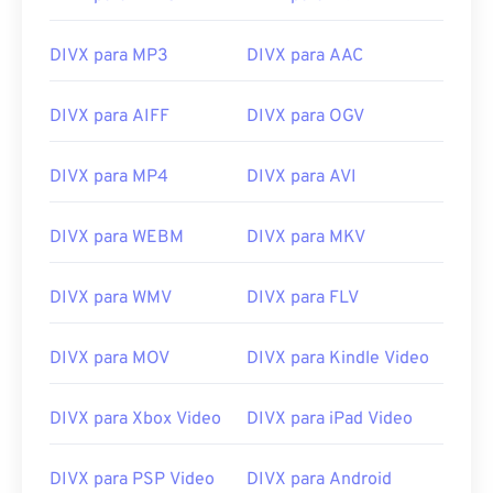
13
13
13
13
13
13
13
13
14
14
14
14
14
14
14
14
DIVX para MP3
DIVX para AAC
15
15
15
15
15
15
15
15
16
16
16
16
16
16
16
16
DIVX para AIFF
DIVX para OGV
17
17
17
17
17
17
17
17
DIVX para MP4
DIVX para AVI
18
18
18
18
18
18
18
18
19
19
19
19
19
19
19
19
DIVX para WEBM
DIVX para MKV
20
20
20
20
20
20
20
20
DIVX para WMV
DIVX para FLV
21
21
21
21
21
21
21
21
22
22
22
22
22
22
22
22
DIVX para MOV
DIVX para Kindle Video
23
23
23
23
23
23
23
23
24
24
24
24
24
24
DIVX para Xbox Video
DIVX para iPad Video
25
25
25
25
25
25
DIVX para PSP Video
DIVX para Android
26
26
26
26
26
26