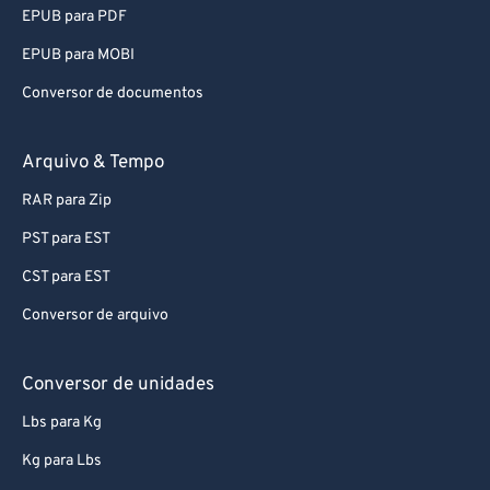
92
92
EPUB para PDF
93
93
EPUB para MOBI
94
94
Conversor de documentos
95
95
96
96
Arquivo & Tempo
97
97
RAR para Zip
98
98
PST para EST
99
99
CST para EST
Conversor de arquivo
Conversor de unidades
Lbs para Kg
Kg para Lbs