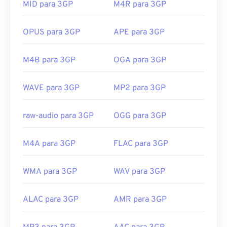
não suporta menus interativos, mas é compatível
MID para 3GP
M4R para 3GP
https://www.divx.com/en/software/divx/
com ferramentas gratuitas de terceiros que
oferecem esse suporte. Um exemplo é
o AutoGK
.
OPUS para 3GP
APE para 3GP
Para melhorar a qualidade do vídeo enquanto
assiste fora do celular,
converta
o arquivo para
M4B para 3GP
OGA para 3GP
MP4.
Desenvolvido por:
Projeto de Parceria de 3ª
WAVE para 3GP
MP2 para 3GP
Geração (3GPP)
Lançamento inicial:
1997
raw-audio para 3GP
OGG para 3GP
Links úteis:
M4A para 3GP
FLAC para 3GP
https://en.wikipedia.org/wiki/3GP_and_3G2
https://www.3gpp.org/
WMA para 3GP
WAV para 3GP
ALAC para 3GP
AMR para 3GP