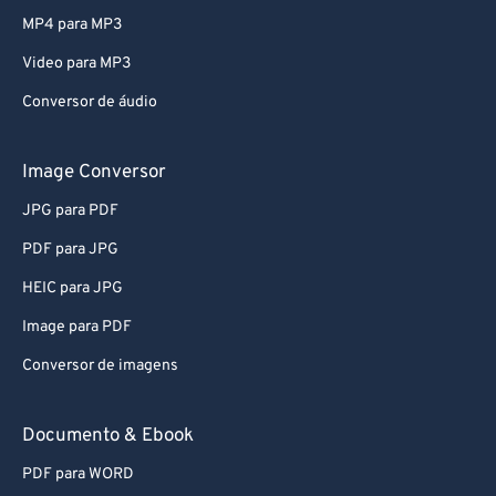
79
79
MP4 para MP3
80
80
Video para MP3
81
81
Conversor de áudio
82
82
83
83
Image Conversor
84
84
JPG para PDF
85
85
PDF para JPG
86
86
HEIC para JPG
87
87
Image para PDF
88
88
Conversor de imagens
89
89
90
90
Documento & Ebook
91
91
PDF para WORD