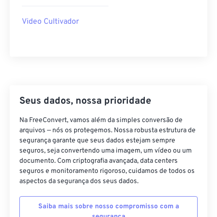
40
40
40
40
40
40
Video Cultivador
41
41
41
41
41
41
42
42
42
42
42
42
43
43
43
43
43
43
44
44
44
44
44
44
45
45
45
45
45
45
Seus dados, nossa prioridade
46
46
46
46
46
46
Na FreeConvert, vamos além da simples conversão de
47
47
47
47
47
47
arquivos — nós os protegemos. Nossa robusta estrutura de
segurança garante que seus dados estejam sempre
48
48
48
48
48
48
seguros, seja convertendo uma imagem, um vídeo ou um
49
49
49
49
49
49
documento. Com criptografia avançada, data centers
seguros e monitoramento rigoroso, cuidamos de todos os
50
50
50
50
50
50
aspectos da segurança dos seus dados.
51
51
51
51
51
51
Saiba mais sobre nosso compromisso com a
52
52
52
52
52
52
segurança