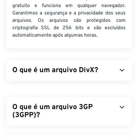
gratuito e funciona em qualquer navegador.
Garantimos a segurança e a privacidade dos seus
arquivos. Os arquivos são protegidos com
criptografia SSL de 256 bits e são excluídos
automaticamente após algumas horas.
O que é um arquivo DivX?
O DivX começou como um
codec
e um player
associado, mas o lançamento do DivX 6 inclui um
contêiner de mídia opcional chamado
DivX Media
O que é um arquivo 3GP
Format (DMF)
. O DMF suporta capítulos, legendas,
múltiplas legendas (
(3GPP)?
XSUB
), menus, múltiplas
faixas de áudio, múltiplos fluxos de vídeo,
metadados (
XTAG
) e players de hardware.
3GPP (3GP) é um formato de contêiner multimídia
projetado para redes de sistema universal de