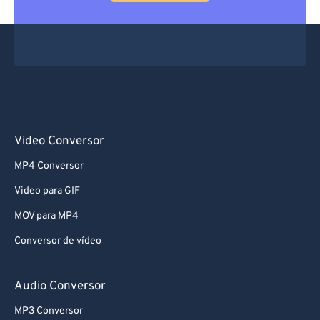
66
66
67
67
68
68
69
69
70
70
71
71
Video Conversor
72
72
MP4 Conversor
73
73
Video para GIF
74
74
MOV para MP4
75
75
Conversor de vídeo
76
76
77
77
Audio Conversor
78
78
MP3 Conversor