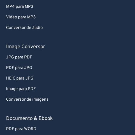
79
79
MP4 para MP3
80
80
Video para MP3
81
81
Conversor de áudio
82
82
83
83
Image Conversor
84
84
JPG para PDF
85
85
PDF para JPG
86
86
HEIC para JPG
87
87
Image para PDF
88
88
Conversor de imagens
89
89
90
90
Documento & Ebook
91
91
PDF para WORD