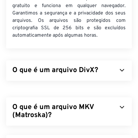
gratuito e funciona em qualquer navegador.
Garantimos a segurança e a privacidade dos seus
arquivos. Os arquivos são protegidos com
criptografia SSL de 256 bits e são excluídos
automaticamente após algumas horas.
O que é um arquivo DivX?
O DivX começou como um
codec
e um player
associado, mas o lançamento do DivX 6 inclui um
contêiner de mídia opcional chamado
DivX Media
O que é um arquivo MKV
Format (DMF)
. O DMF suporta capítulos, legendas,
múltiplas legendas (
(Matroska)?
XSUB
), menus, múltiplas
faixas de áudio, múltiplos fluxos de vídeo,
metadados (
XTAG
) e players de hardware.
Matroska (MKV) é um padrão de contêiner gratuito
e de código aberto que pode armazenar uma