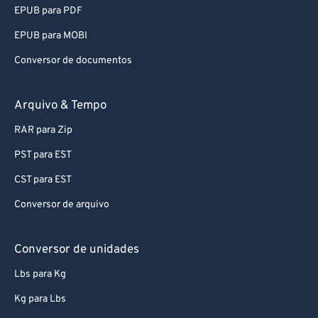
92
92
EPUB para PDF
93
93
EPUB para MOBI
94
94
Conversor de documentos
95
95
96
96
Arquivo & Tempo
97
97
RAR para Zip
98
98
PST para EST
99
99
CST para EST
Conversor de arquivo
Conversor de unidades
Lbs para Kg
Kg para Lbs