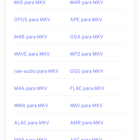
o tamanho do arquivo, o que significa que ele pode
MID para MKV
M4R para MKV
https://www.divx.com/en/software/divx/
ser bem grande. Portanto, outra opção para abrir
um arquivo MKV é baixar os codecs apropriados,
OPUS para MKV
APE para MKV
compatíveis com o reprodutor de mídia
selecionado. Para isso, baixe o
Combined
M4B para MKV
OGA para MKV
Community Codec Pack (CCCP)
de um site
confiável, como
o Ninite
.
WAVE para MKV
MP2 para MKV
Desenvolvido por:
Matroska
Lançamento inicial:
2002
raw-audio para MKV
OGG para MKV
Links úteis:
M4A para MKV
FLAC para MKV
https://en.wikipedia.org/wiki/Matroska
https://www.matroska.org/
WMA para MKV
WAV para MKV
ALAC para MKV
AMR para MKV