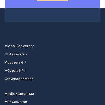
66
66
67
67
68
68
69
69
70
70
71
71
Video Conversor
72
72
MP4 Conversor
73
73
Video para GIF
74
74
MOV para MP4
75
75
Conversor de vídeo
76
76
77
77
Audio Conversor
78
78
MP3 Conversor