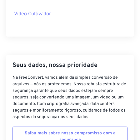
40
40
40
40
40
40
Video Cultivador
41
41
41
41
41
41
42
42
42
42
42
42
43
43
43
43
43
43
44
44
44
44
44
44
45
45
45
45
45
45
Seus dados, nossa prioridade
46
46
46
46
46
46
Na FreeConvert, vamos além da simples conversão de
47
47
47
47
47
47
arquivos — nós os protegemos. Nossa robusta estrutura de
segurança garante que seus dados estejam sempre
48
48
48
48
48
48
seguros, seja convertendo uma imagem, um vídeo ou um
49
49
49
49
49
49
documento. Com criptografia avançada, data centers
seguros e monitoramento rigoroso, cuidamos de todos os
50
50
50
50
50
50
aspectos da segurança dos seus dados.
51
51
51
51
51
51
Saiba mais sobre nosso compromisso com a
52
52
52
52
52
52
segurança