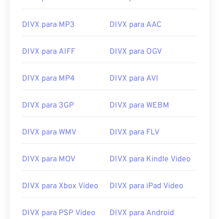
13
13
13
13
13
13
13
13
14
14
14
14
14
14
14
14
DIVX para MP3
DIVX para AAC
15
15
15
15
15
15
15
15
16
16
16
16
16
16
16
16
DIVX para AIFF
DIVX para OGV
17
17
17
17
17
17
17
17
DIVX para MP4
DIVX para AVI
18
18
18
18
18
18
18
18
19
19
19
19
19
19
19
19
DIVX para 3GP
DIVX para WEBM
20
20
20
20
20
20
20
20
DIVX para WMV
DIVX para FLV
21
21
21
21
21
21
21
21
22
22
22
22
22
22
22
22
DIVX para MOV
DIVX para Kindle Video
23
23
23
23
23
23
23
23
24
24
24
24
24
24
DIVX para Xbox Video
DIVX para iPad Video
25
25
25
25
25
25
DIVX para PSP Video
DIVX para Android
26
26
26
26
26
26