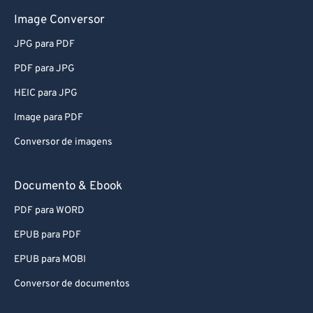
61
61
Image Conversor
62
62
JPG para PDF
63
63
PDF para JPG
64
64
HEIC para JPG
65
65
Image para PDF
66
66
Conversor de imagens
67
67
68
68
Documento & Ebook
69
69
PDF para WORD
70
70
EPUB para PDF
71
71
EPUB para MOBI
72
72
Conversor de documentos
73
73
74
74