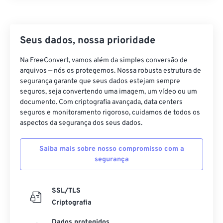
22
22
22
22
22
22
22
22
23
23
23
23
23
23
23
23
Seus dados, nossa prioridade
24
24
24
24
24
24
25
25
25
25
25
25
Na FreeConvert, vamos além da simples conversão de
arquivos — nós os protegemos. Nossa robusta estrutura de
26
26
26
26
26
26
segurança garante que seus dados estejam sempre
seguros, seja convertendo uma imagem, um vídeo ou um
27
27
27
27
27
27
documento. Com criptografia avançada, data centers
28
28
28
28
28
28
seguros e monitoramento rigoroso, cuidamos de todos os
aspectos da segurança dos seus dados.
29
29
29
29
29
29
30
30
30
30
30
30
Saiba mais sobre nosso compromisso com a
segurança
31
31
31
31
31
31
32
32
32
32
32
32
SSL/TLS
33
33
33
33
33
33
Criptografia
34
34
34
34
34
34
Dados protegidos