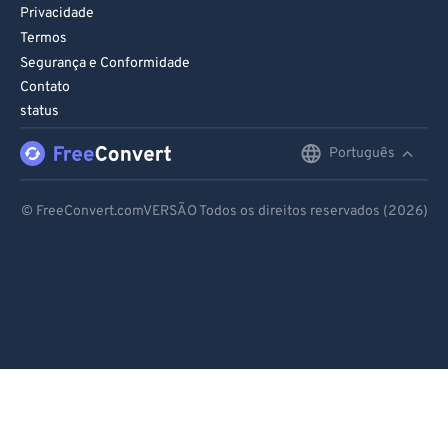
Privacidade
Termos
Segurança e Conformidade
Contato
status
Português
English
Deutsch
© FreeConvert.comVERSÃO Todos os direitos reservados (2026)
Español
Français
Português
Italiano
Dutch
日本語