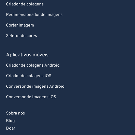
Criador de colagens
88
88
Redimensionador de imagens
89
89
Cortar imagem
90
90
Seletor de cores
91
91
92
92
Aplicativos móveis
93
93
Criador de colagens Android
94
94
Criador de colagens iOS
95
95
Conversor de imagens Android
96
96
Conversor de imagens iOS
97
97
98
98
Sobre nós
99
99
Blog
Doar