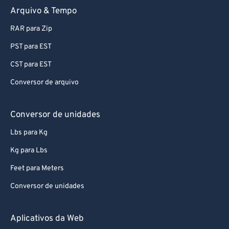
Arquivo & Tempo
75
75
RAR para Zip
76
76
PST para EST
77
77
CST para EST
78
78
Conversor de arquivo
79
79
80
80
Conversor de unidades
81
81
Lbs para Kg
82
82
Kg para Lbs
83
83
Feet para Meters
84
84
Conversor de unidades
85
85
86
86
Aplicativos da Web
87
87