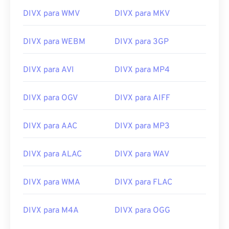
DIVX para WMV
DIVX para MKV
DIVX para WEBM
DIVX para 3GP
00
00
00
00
00
00
00
00
DIVX para AVI
DIVX para MP4
00
00
00
00
00
00
00
00
DIVX para OGV
DIVX para AIFF
01
01
01
01
01
01
01
01
02
02
02
02
02
02
02
02
DIVX para AAC
DIVX para MP3
03
03
03
03
03
03
03
03
DIVX para ALAC
DIVX para WAV
04
04
04
04
04
04
04
04
05
05
05
05
05
05
05
05
DIVX para WMA
DIVX para FLAC
06
06
06
06
06
06
06
06
07
07
07
07
07
07
07
07
DIVX para M4A
DIVX para OGG
08
08
08
08
08
08
08
08