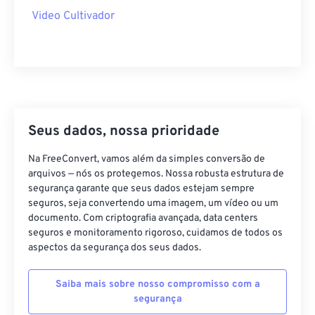
40
40
40
40
40
40
Video Cultivador
41
41
41
41
41
41
42
42
42
42
42
42
43
43
43
43
43
43
44
44
44
44
44
44
45
45
45
45
45
45
Seus dados, nossa prioridade
46
46
46
46
46
46
Na FreeConvert, vamos além da simples conversão de
47
47
47
47
47
47
arquivos — nós os protegemos. Nossa robusta estrutura de
segurança garante que seus dados estejam sempre
48
48
48
48
48
48
seguros, seja convertendo uma imagem, um vídeo ou um
documento. Com criptografia avançada, data centers
49
49
49
49
49
49
seguros e monitoramento rigoroso, cuidamos de todos os
50
50
50
50
50
50
aspectos da segurança dos seus dados.
51
51
51
51
51
51
Saiba mais sobre nosso compromisso com a
52
52
52
52
52
52
segurança