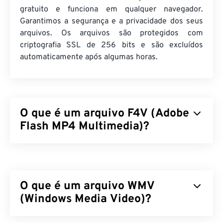
gratuito e funciona em qualquer navegador.
Garantimos a segurança e a privacidade dos seus
arquivos. Os arquivos são protegidos com
criptografia SSL de 256 bits e são excluídos
automaticamente após algumas horas.
O que é um arquivo F4V (Adobe
Flash MP4 Multimedia)?
O Adobe Flash MP4 Multimedia (F4V) é um formato
de contêiner de vídeo bastante difundido, pois,
globalmente, a maioria dos espectadores de vídeos
O que é um arquivo WMV
online utiliza tecnologia projetada para reprodução
no
(Windows Media Video)?
Adobe Flash Player
. Na verdade, o F4V é
frequentemente chamado de "
Flash Video
". Um
contêiner F4V compacta arquivos multimídia com
O Windows Media Video (WMV) é um formato de