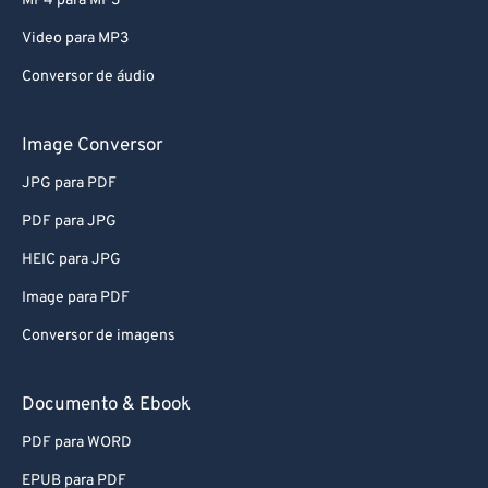
MP4 para MP3
80
80
Video para MP3
81
81
Conversor de áudio
82
82
83
83
Image Conversor
84
84
JPG para PDF
85
85
PDF para JPG
86
86
HEIC para JPG
87
87
Image para PDF
88
88
Conversor de imagens
89
89
90
90
Documento & Ebook
91
91
PDF para WORD
92
92
EPUB para PDF