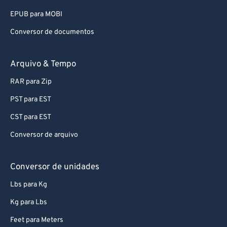
93
93
EPUB para MOBI
94
94
Conversor de documentos
95
95
96
96
Arquivo & Tempo
97
97
RAR para Zip
98
98
PST para EST
99
99
CST para EST
Conversor de arquivo
Conversor de unidades
Lbs para Kg
Kg para Lbs
Feet para Meters