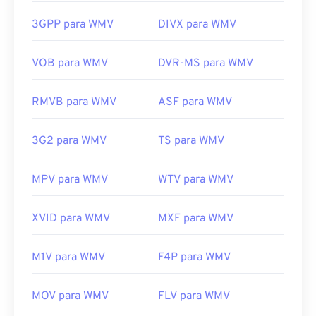
WMV também é fácil de converter para outros tipos
Links úteis:
de arquivo de vídeo. No entanto, lembre-se de que
3GPP para WMV
DIVX para WMV
https://en.wikipedia.org/wiki/Flash_Video
o processo de conversão pode causar perda de
https://www.iso.org/standard/68960.html
qualidade da imagem. Se precisar de uma
VOB para WMV
DVR-MS para WMV
conversão,
o HandBrake
é uma ferramenta gratuita
e de código aberto para converter arquivos WMV.
RMVB para WMV
ASF para WMV
Desenvolvido por:
Microsoft
Lançamento inicial:
1999
3G2 para WMV
TS para WMV
Links úteis:
MPV para WMV
WTV para WMV
https://en.wikipedia.org/wiki/Windows_Media_Video
https://en.wikipedia.org/wiki/Advanced_Systems_Form
XVID para WMV
MXF para WMV
M1V para WMV
F4P para WMV
MOV para WMV
FLV para WMV