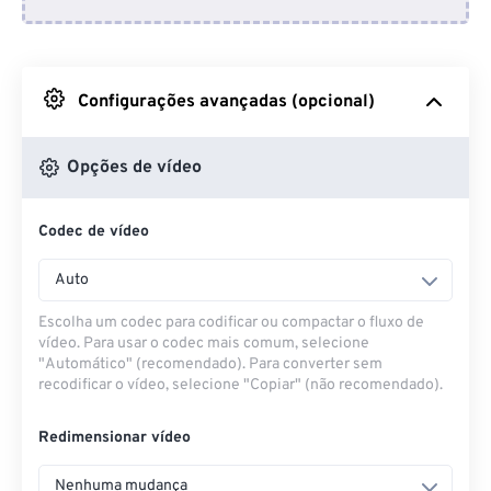
Do Dropbox
Do Google Drive
Configurações avançadas (opcional)
Do OneDrive
Opções de vídeo
Codec de vídeo
Da URL
Auto
Escolha um codec para codificar ou compactar o fluxo de
vídeo. Para usar o codec mais comum, selecione
"Automático" (recomendado). Para converter sem
recodificar o vídeo, selecione "Copiar" (não recomendado).
Redimensionar vídeo
Nenhuma mudança