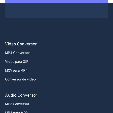
67
67
68
68
69
69
70
70
71
71
Video Conversor
72
72
MP4 Conversor
73
73
Video para GIF
74
74
MOV para MP4
75
75
Conversor de vídeo
76
76
77
77
Audio Conversor
78
78
MP3 Conversor
79
79