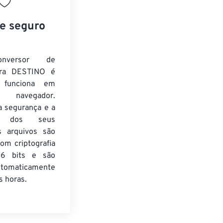
 e seguro
nversor de
ra DESTINO é
e funciona em
 navegador.
a segurança e a
de dos seus
s arquivos são
om criptografia
6 bits e são
utomaticamente
 horas.