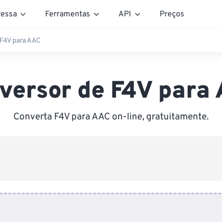
essa
Ferramentas
API
Preços
 F4V para AAC
versor de F4V para
Converta F4V para AAC on-line, gratuitamente.