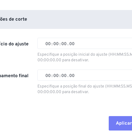
ões de corte
ício do ajuste
00
:
00
:
00
.
00
Especifique a posição inicial do ajuste (HH:MM:SS.
00:00:00.00 para desativar.
00
00
00
00
01
01
01
01
amento final
00
:
00
:
00
.
00
02
02
02
02
Especifique a posição final do ajuste (HH:MM:SS.M
00:00:00.00 para desativar.
03
03
03
03
00
00
00
00
04
04
04
04
01
01
01
01
05
05
05
05
02
02
02
02
Aplicar
06
06
06
06
03
03
03
03