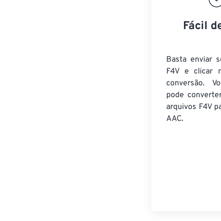
Fácil d
Basta enviar s
F4V e clicar 
conversão. V
pode converte
arquivos F4V
pa
AAC.