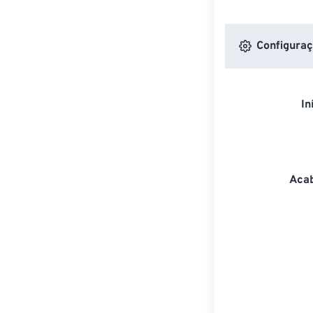
Configuraç
In
Acab