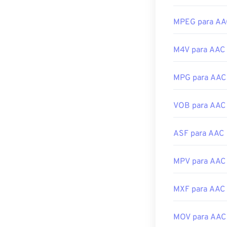
iOS.
Para melhores 
Desenvolvido p
o AAC também 
MPEG para AA
muitos outros 
Lançamento ini
M4V para AAC
Além disso, co
Links úteis:
videogames, el
https://en.wiki
Playstation 4
.
MPG para AAC
https://www.is
Desenvolvido p
VOB para AAC
Lançamento ini
Links úteis:
ASF para AAC
https://en.wik
https://www.i
MPV para AAC
MXF para AAC
MOV para AAC