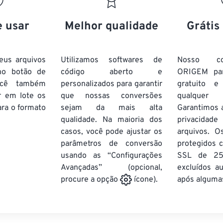
20
20
20
20
17
17
17
17
21
21
21
21
18
18
18
18
e usar
Melhor qualidade
Grátis
22
22
22
22
19
19
19
19
23
23
23
23
20
20
20
20
eus arquivos
Utilizamos softwares de
Nosso co
24
24
24
no botão de
código aberto e
ORIGEM pa
21
21
21
21
ocê também
personalizados para garantir
gratuito 
25
25
25
22
22
22
22
r em lote
os
que nossas conversões
qualquer
26
26
26
ra o formato
sejam da mais alta
23
23
23
23
Garantimos 
qualidade. Na maioria dos
privacida
27
27
27
24
24
24
casos, você pode ajustar os
arquivos. O
28
28
28
25
25
25
parâmetros de conversão
protegidos c
usando as “Configurações
29
29
29
SSL de 25
26
26
26
Avançadas” (opcional,
excluídos a
30
30
30
27
27
27
após algumas
procure a opção
ícone).
31
31
31
28
28
28
32
32
32
29
29
29