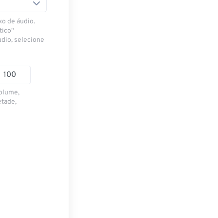
xo de áudio.
tico"
udio, selecione
volume,
etade,