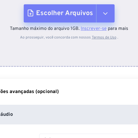
Escolher Arquivos
Tamanho máximo do arquivo 1GB.
Inscrever-se
para mais
Do dispositivo
Ao prosseguir, você concorda com nossos
Termos de Uso
.
Do Dropbox
Do Google Drive
ões avançadas (opcional)
Do OneDrive
áudio
Da URL